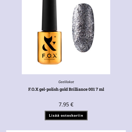
Geelilakat
F.O.X gel-polish gold Brilliance 001 7 ml
7.95
€
Lisää ostoskoriin