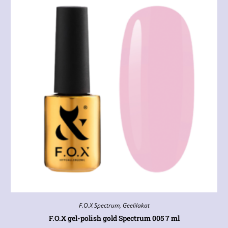
F.O.X Spectrum
,
Geelilakat
F.O.X gel-polish gold Spectrum 005 7 ml