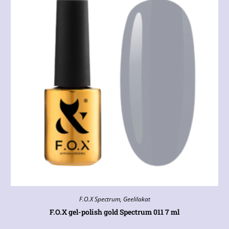
F.O.X Spectrum
,
Geelilakat
F.O.X gel-polish gold Spectrum 011 7 ml