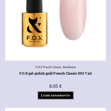
F.O.X French Classic
,
Geelilakat
F.O.X gel-polish gold French Classic 003 7 ml
8.05
€
Lisää ostoskoriin