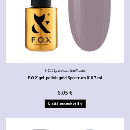
F.O.X Spectrum
,
Geelilakat
F.O.X gel-polish gold Spectrum 010 7 ml
8.05
€
Lisää ostoskoriin