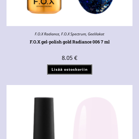
F.O.X Radiance
,
F.O.X Spectrum
,
Geelilakat
F.O.X gel-polish gold Radiance 006 7 ml
8.05
€
Lisää ostoskoriin