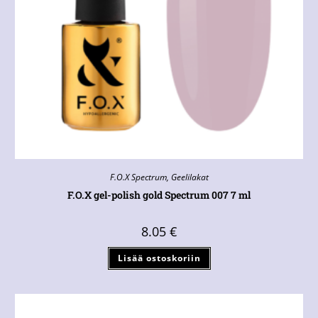
F.O.X Spectrum
,
Geelilakat
F.O.X gel-polish gold Spectrum 007 7 ml
8.05
€
Lisää ostoskoriin