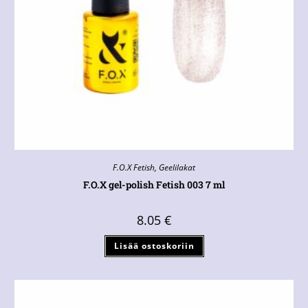
F.O.X Fetish
,
Geelilakat
F.O.X gel-polish Fetish 003 7 ml
8.05
€
Lisää ostoskoriin