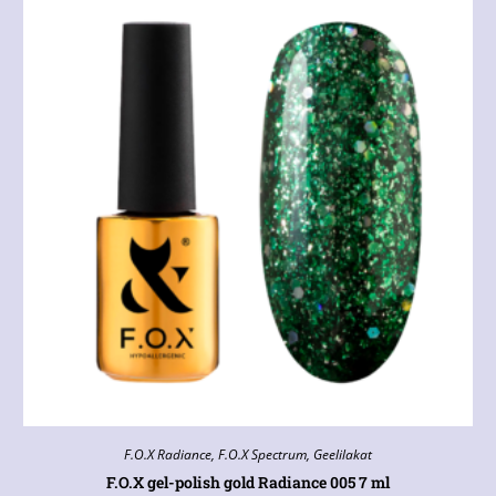
F.O.X Radiance
,
F.O.X Spectrum
,
Geelilakat
F.O.X gel-polish gold Radiance 005 7 ml