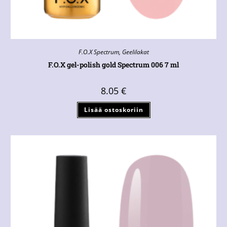
F.O.X Spectrum
,
Geelilakat
F.O.X gel-polish gold Spectrum 006 7 ml
8.05
€
Lisää ostoskoriin