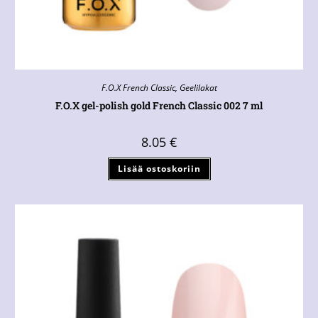
F.O.X French Classic
,
Geelilakat
F.O.X gel-polish gold French Classic 002 7 ml
8.05
€
Lisää ostoskoriin