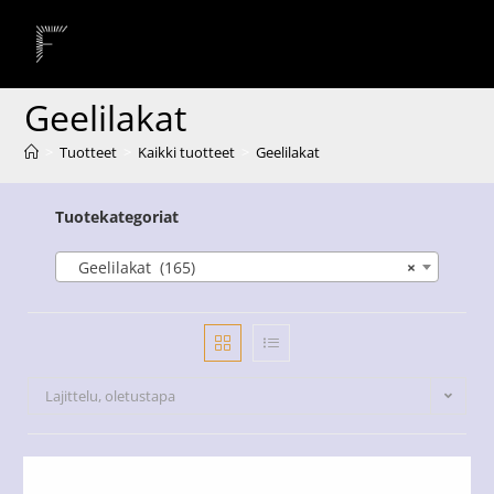
Geelilakat
>
Tuotteet
>
Kaikki tuotteet
>
Geelilakat
Tuotekategoriat
Geelilakat (165)
×
Lajittelu, oletustapa