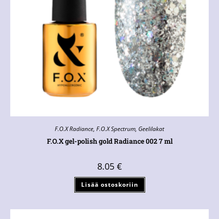
F.O.X Radiance
,
F.O.X Spectrum
,
Geelilakat
F.O.X gel-polish gold Radiance 002 7 ml
8.05
€
Lisää ostoskoriin