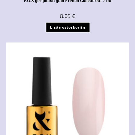
F.O.X gel-polish gold French Classic 001 7 ml
8.05
€
Lisää ostoskoriin