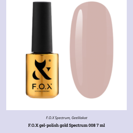
F.O.X Spectrum
,
Geelilakat
F.O.X gel-polish gold Spectrum 008 7 ml