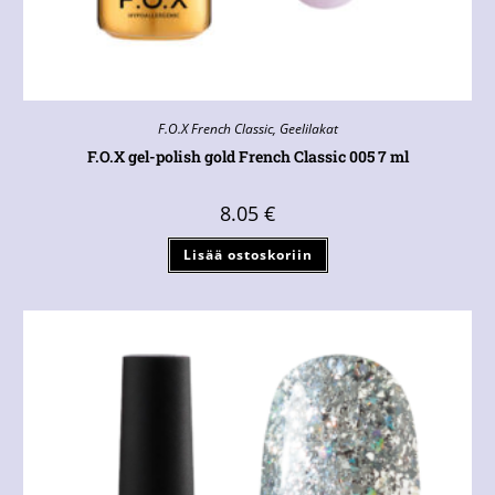
F.O.X French Classic
,
Geelilakat
F.O.X gel-polish gold French Classic 005 7 ml
8.05
€
Lisää ostoskoriin