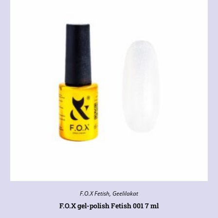
F.O.X Fetish
,
Geelilakat
F.O.X gel-polish Fetish 001 7 ml