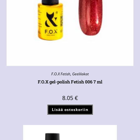
F.O.X Fetish
,
Geelilakat
F.O.X gel-polish Fetish 006 7 ml
8.05
€
Lisää ostoskoriin