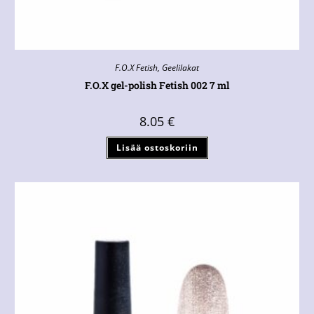
F.O.X Fetish
,
Geelilakat
F.O.X gel-polish Fetish 002 7 ml
8.05
€
Lisää ostoskoriin