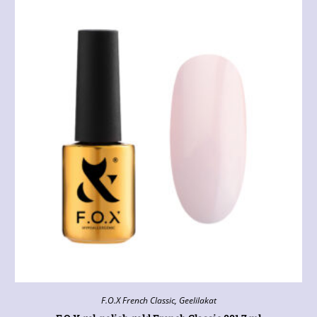
F.O.X French Classic
,
Geelilakat