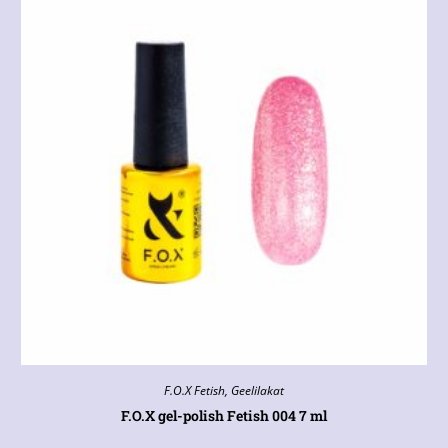
F.O.X Fetish
,
Geelilakat
F.O.X gel-polish Fetish 004 7 ml