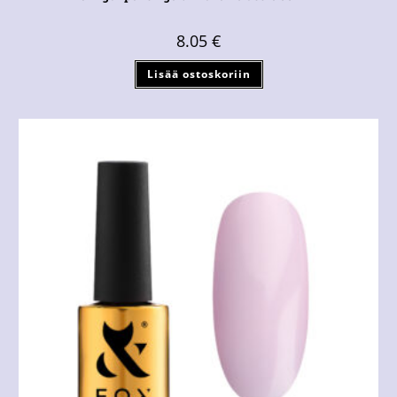
8.05
€
Lisää ostoskoriin