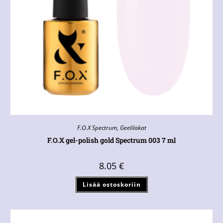
F.O.X Spectrum
,
Geelilakat
F.O.X gel-polish gold Spectrum 003 7 ml
8.05
€
Lisää ostoskoriin