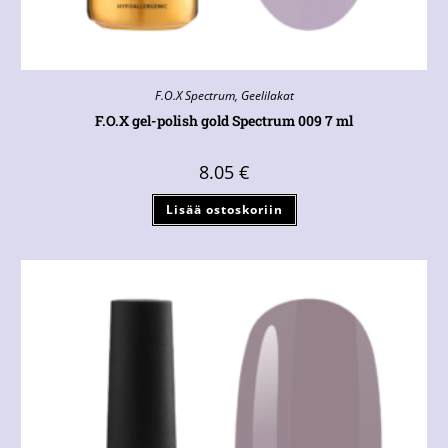
F.O.X Spectrum
,
Geelilakat
F.O.X gel-polish gold Spectrum 009 7 ml
8.05
€
Lisää ostoskoriin