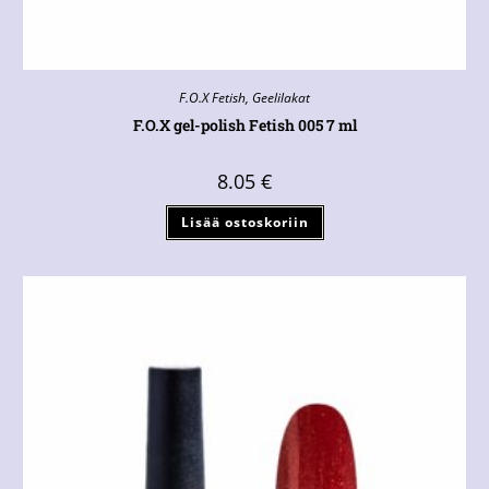
F.O.X Fetish
,
Geelilakat
F.O.X gel-polish Fetish 005 7 ml
8.05
€
Lisää ostoskoriin