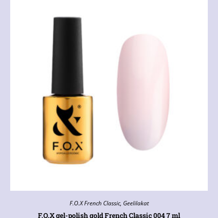
F.O.X French Classic
,
Geelilakat
F.O.X gel-polish gold French Classic 004 7 ml