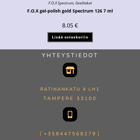
F.O.X Spectrum
,
Geelilakat
F.O.X gel-polish gold Spectrum 126 7 ml
8.05
€
Lisää ostoskoriin
YHTEYSTIEDOT
RATINANKATU 4 LH1
TAMPERE 33100
+358447568279