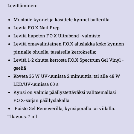
Levittäminen:
Muotoile kynnet ja käsittele kynnet bufferilla.
Levitä F.O.X Nail Prep
Levitä hapoton F.O.X Ultrabond -valmiste
Levitä omavalintainen F.O.X aluslakka koko kynnen
pinnalle ohuella, tasaisella kerroksella;
Levitä 1-2 ohutta kerrosta F.O.X Spectrum Gel Vinyl -
geeliä
Koveta 36 W UV-uunissa 2 minuuttia; tai alle 48 W
LED/UV-uunissa 60 s.
Kynsi on valmis päällystettäväksi valitsemallasi
F.O.X-sarjan päällyslakalla.
Poisto Gel Removerilla, kynsiporalla tai viilalla.
Tilavuus: 7 ml