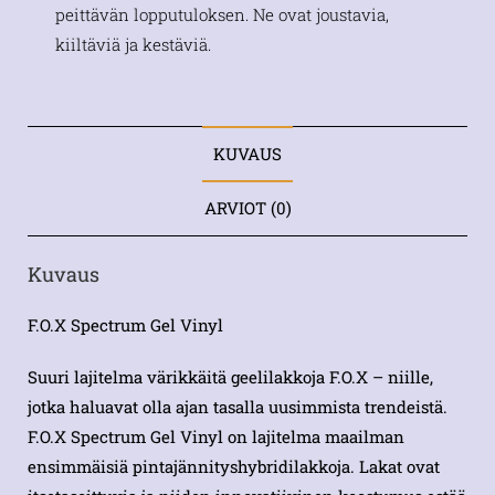
peittävän lopputuloksen. Ne ovat joustavia,
kiiltäviä ja kestäviä.
KUVAUS
ARVIOT (0)
Kuvaus
F.O.X Spectrum Gel Vinyl
Suuri lajitelma värikkäitä geelilakkoja F.O.X – niille,
jotka haluavat olla ajan tasalla uusimmista trendeistä.
F.O.X Spectrum Gel Vinyl on lajitelma maailman
ensimmäisiä pintajännityshybridilakkoja. Lakat ovat