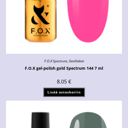
F.O.X Spectrum
,
Geelilakat
F.O.X gel-polish gold Spectrum 144 7 ml
8.05
€
Lisää ostoskoriin