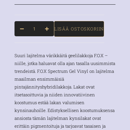
LISÄÄ OSTOSKORIIN
Suuri lajitelma värikkäitä geelilakkoja F.O.X –
niille, jotka haluavat olla ajan tasalla uusimmista
trendeistä. F.O.X Spectrum Gel Vinyl on lajitelma
maailman ensimmäisiä
pintajännityshybridilakkoja. Lakat ovat
itsetasoittuvia ja niiden innovatiivinen
koostumus estää lakan valumisen
kynsinauhoille. Edistyksellisen koostumuksensa
ansiosta tämän lajitelman kynsilakat ovat
erittäin pigmentoituja ja tarjoavat tasaisen ja