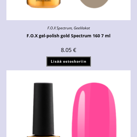
F.O.X Spectrum
,
Geelilakat
F.O.X gel-polish gold Spectrum 160 7 ml
8.05
€
Lisää ostoskoriin