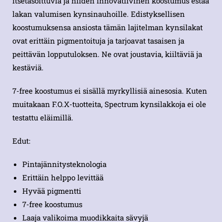
itsetasoittuvia ja niiden innovatiivinen koostumus estää
lakan valumisen kynsinauhoille. Edistyksellisen
koostumuksensa ansiosta tämän lajitelman kynsilakat
ovat erittäin pigmentoituja ja tarjoavat tasaisen ja
peittävän lopputuloksen. Ne ovat joustavia, kiiltäviä ja
kestäviä.
7-free koostumus ei sisällä myrkyllisiä ainesosia. Kuten
muitakaan F.O.X-tuotteita, Spectrum kynsilakkoja ei ole
testattu eläimillä.
Edut:
Pintajännitysteknologia
Erittäin helppo levittää
Hyvää pigmentti
7-free koostumus
Laaja valikoima muodikkaita sävyjä