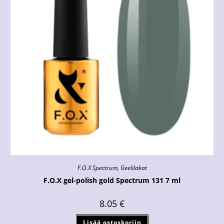
F.O.X Spectrum
,
Geelilakat
F.O.X gel-polish gold Spectrum 131 7 ml
8.05
€
Lisää ostoskoriin