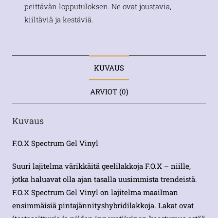
peittävän lopputuloksen. Ne ovat joustavia,
kiiltäviä ja kestäviä.
KUVAUS
ARVIOT (0)
Kuvaus
F.O.X Spectrum Gel Vinyl
Suuri lajitelma värikkäitä geelilakkoja F.O.X – niille,
jotka haluavat olla ajan tasalla uusimmista trendeistä.
F.O.X Spectrum Gel Vinyl on lajitelma maailman
ensimmäisiä pintajännityshybridilakkoja. Lakat ovat