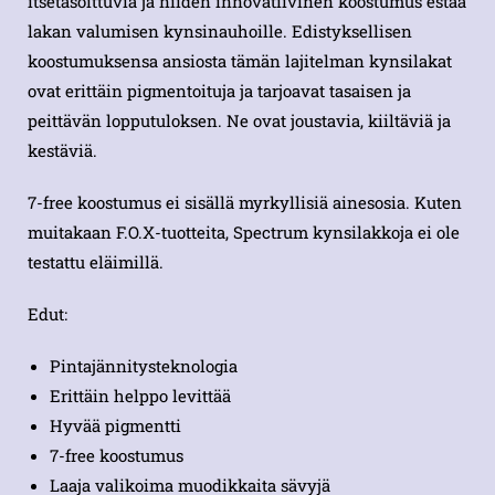
itsetasoittuvia ja niiden innovatiivinen koostumus estää
lakan valumisen kynsinauhoille. Edistyksellisen
koostumuksensa ansiosta tämän lajitelman kynsilakat
ovat erittäin pigmentoituja ja tarjoavat tasaisen ja
peittävän lopputuloksen. Ne ovat joustavia, kiiltäviä ja
kestäviä.
7-free koostumus ei sisällä myrkyllisiä ainesosia. Kuten
muitakaan F.O.X-tuotteita, Spectrum kynsilakkoja ei ole
testattu eläimillä.
Edut:
Pintajännitysteknologia
Erittäin helppo levittää
Hyvää pigmentti
7-free koostumus
Laaja valikoima muodikkaita sävyjä