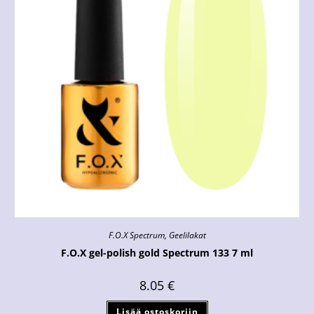
F.O.X Spectrum
,
Geelilakat
F.O.X gel-polish gold Spectrum 133 7 ml
8.05
€
Lisää ostoskoriin