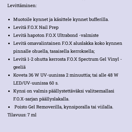
Levittäminen:
Muotoile kynnet ja käsittele kynnet bufferilla.
Levitä F.O.X Nail Prep
Levitä hapoton F.O.X Ultrabond -valmiste
Levitä omavalintainen F.O.X aluslakka koko kynnen
pinnalle ohuella, tasaisella kerroksella;
Levitä 1-2 ohutta kerrosta F.O.X Spectrum Gel Vinyl -
geeliä
Koveta 36 W UV-uunissa 2 minuuttia; tai alle 48 W
LED/UV-uunissa 60 s.
Kynsi on valmis päällystettäväksi valitsemallasi
F.O.X-sarjan päällyslakalla.
Poisto Gel Removerilla, kynsiporalla tai viilalla.
Tilavuus: 7 ml