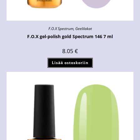
F.O.X Spectrum
,
Geelilakat
F.O.X gel-polish gold Spectrum 146 7 ml
8.05
€
Lisää ostoskoriin