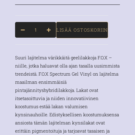
LISÄÄ OSTOSKORIIN
Suuri lajitelma värikkäitä geelilakkoja F.O.X –
niille, jotka haluavat olla ajan tasalla uusimmista
trendeistä. F.O.X Spectrum Gel Vinyl on lajitelma
maailman ensimmäisiä
pintajännityshybridilakkoja. Lakat ovat
itsetasoittuvia ja niiden innovatiivinen
koostumus estää lakan valumisen
kynsinauhoille. Edistyksellisen koostumuksensa
ansiosta tämän lajitelman kynsilakat ovat
erittäin pigmentoituja ja tarjoavat tasaisen ja