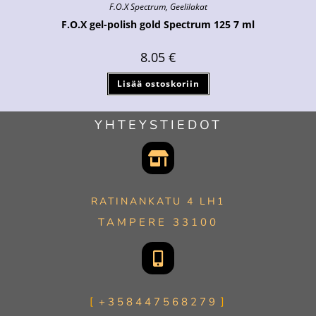
F.O.X Spectrum
,
Geelilakat
F.O.X gel-polish gold Spectrum 125 7 ml
8.05
€
Lisää ostoskoriin
YHTEYSTIEDOT
RATINANKATU 4 LH1
TAMPERE 33100
+358447568279