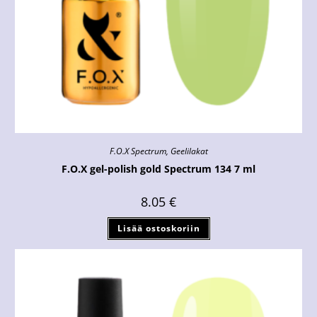
F.O.X Spectrum
,
Geelilakat
F.O.X gel-polish gold Spectrum 134 7 ml
8.05
€
Lisää ostoskoriin