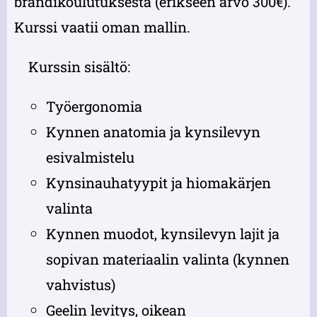
brändikoulutuksesta (erikseen arvo 300€).
Kurssi vaatii oman mallin.
Kurssin sisältö:
Työergonomia
Kynnen anatomia ja kynsilevyn
esivalmistelu
Kynsinauhatyypit ja hiomakärjen
valinta
Kynnen muodot, kynsilevyn lajit ja
sopivan materiaalin valinta (kynnen
vahvistus)
Geelin levitys, oikean