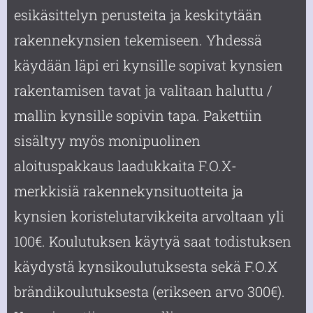
esikäsittelyn perusteita ja keskitytään
rakennekynsien tekemiseen. Yhdessä
käydään läpi eri kynsille sopivat kynsien
rakentamisen tavat ja valitaan haluttu /
mallin kynsille sopivin tapa. Pakettiin
sisältyy myös monipuolinen
aloituspakkaus laadukkaita F.O.X-
merkkisiä rakennekynsituotteita ja
kynsien koristelutarvikkeita arvoltaan yli
100€. Koulutuksen käytyä saat todistuksen
käydystä kynsikoulutuksesta sekä F.O.X
brändikoulutuksesta (erikseen arvo 300€).