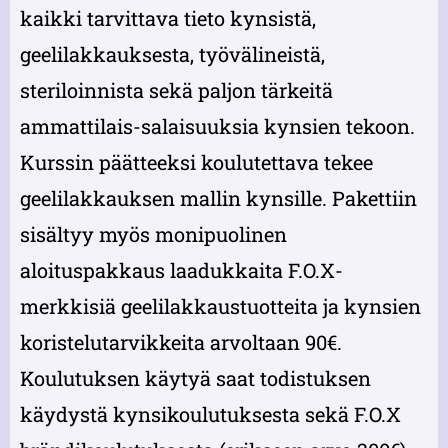
kaikki tarvittava tieto kynsistä,
geelilakkauksesta, työvälineistä,
steriloinnista sekä paljon tärkeitä
ammattilais-salaisuuksia kynsien tekoon.
Kurssin päätteeksi koulutettava tekee
geelilakkauksen mallin kynsille. Pakettiin
sisältyy myös monipuolinen
aloituspakkaus laadukkaita F.O.X-
merkkisiä geelilakkaustuotteita ja kynsien
koristelutarvikkeita arvoltaan 90€.
Koulutuksen käytyä saat todistuksen
käydystä kynsikoulutuksesta sekä F.O.X