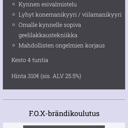
Kynnen esivalmistelu
Lyhyt konemanikyyri / viilamanikyyri
Omalle kynnelle sopiva
geelilakkaustekniikka
Mahdollisten ongelmien korjaus
Kesto 4 tuntia
Hinta 310€ (sis. ALV 25.5%)
F.O.X-brändikoulutus