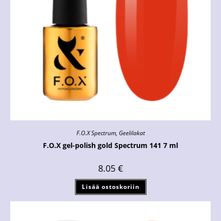
F.O.X Spectrum
,
Geelilakat
F.O.X gel-polish gold Spectrum 141 7 ml
8.05
€
Lisää ostoskoriin