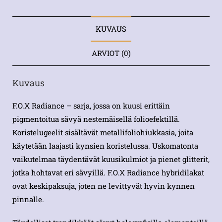
KUVAUS
ARVIOT (0)
Kuvaus
F.O.X Radiance – sarja, jossa on kuusi erittäin
pigmentoitua sävyä nestemäisellä folioefektillä.
Koristelugeelit sisältävät metallifoliohiukkasia, joita
käytetään laajasti kynsien koristelussa. Uskomatonta
vaikutelmaa täydentävät kuusikulmiot ja pienet glitterit,
jotka hohtavat eri sävyillä. F.O.X Radiance hybridilakat
ovat keskipaksuja, joten ne levittyvät hyvin kynnen
pinnalle.