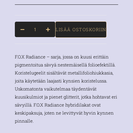
LISÄÄ OSTOSKORIIN
F.O.X Radiance – sarja, jossa on kuusi erittäin
pigmentoitua sävyä nestemäisellä folioefektillä.
Koristelugeelit sisältävät metallifoliohiukkasia,
joita käytetään laajasti kynsien koristelussa.
Uskomatonta vaikutelmaa täydentävät
kuusikulmiot ja pienet glitterit, jotka hohtavat eri
sävyillä. F.O.X Radiance hybridilakat ovat
keskipaksuja, joten ne levittyvät hyvin kynnen
pinnalle.