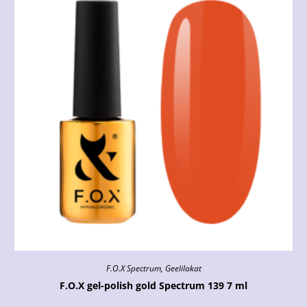
F.O.X Spectrum
,
Geelilakat
F.O.X gel-polish gold Spectrum 139 7 ml