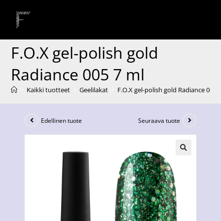
F.O.X gel-polish gold
Radiance 005 7 ml
>
Kaikki tuotteet
>
Geelilakat
>
F.O.X gel-polish gold Radiance 005 
Edellinen tuote
Seuraava tuote