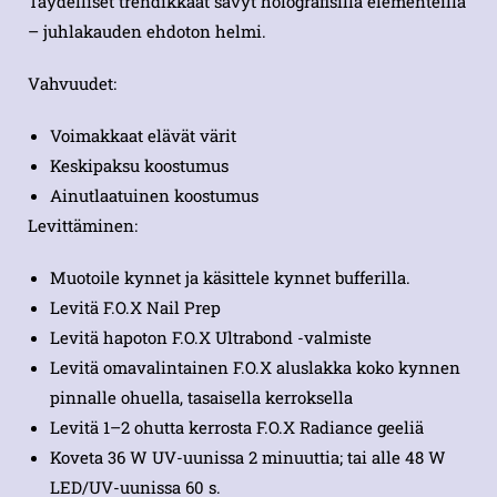
Täydelliset trendikkäät sävyt holografisilla elementeillä
– juhlakauden ehdoton helmi.
Vahvuudet:
Voimakkaat elävät värit
Keskipaksu koostumus
Ainutlaatuinen koostumus
Levittäminen:
Muotoile kynnet ja käsittele kynnet bufferilla.
Levitä F.O.X Nail Prep
Levitä hapoton F.O.X Ultrabond -valmiste
Levitä omavalintainen F.O.X aluslakka koko kynnen
pinnalle ohuella, tasaisella kerroksella
Levitä 1–2 ohutta kerrosta F.O.X Radiance geeliä
Koveta 36 W UV-uunissa 2 minuuttia; tai alle 48 W
LED/UV-uunissa 60 s.