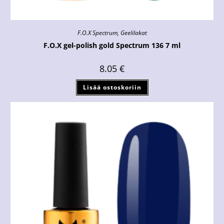
F.O.X Spectrum
,
Geelilakat
F.O.X gel-polish gold Spectrum 136 7 ml
8.05
€
Lisää ostoskoriin