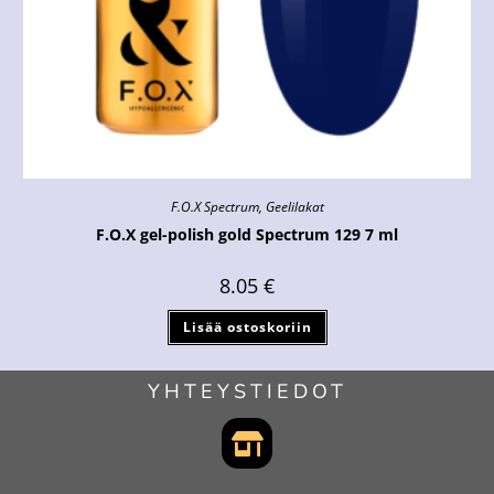
F.O.X Spectrum
,
Geelilakat
F.O.X gel-polish gold Spectrum 129 7 ml
8.05
€
Lisää ostoskoriin
YHTEYSTIEDOT