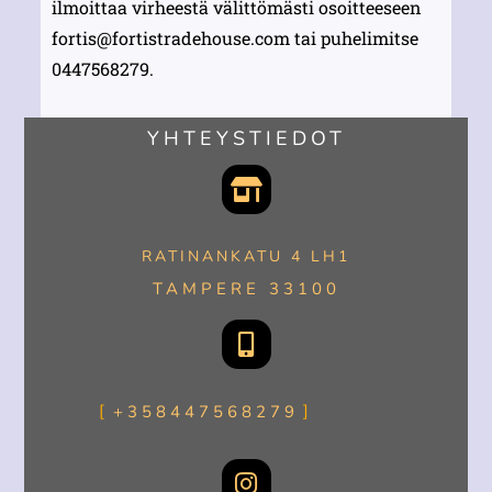
ilmoittaa virheestä välittömästi osoitteeseen
fortis@fortistradehouse.com
tai puhelimitse
0447568279.
YHTEYSTIEDOT
RATINANKATU 4 LH1
TAMPERE 33100
+358447568279