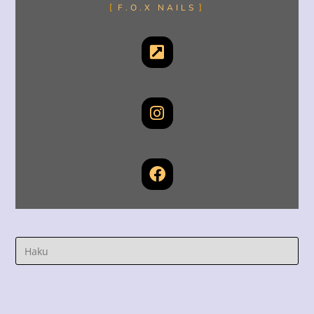
F.O.X NAILS