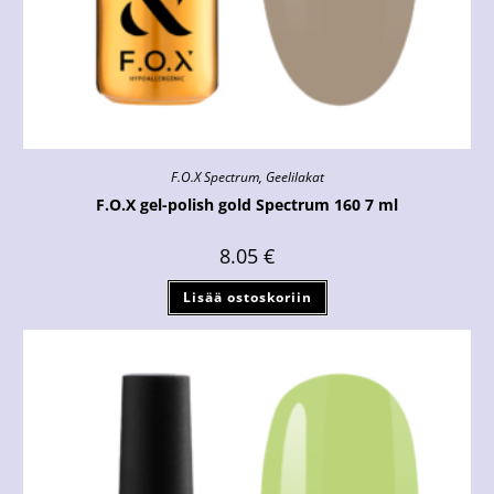
F.O.X Spectrum
,
Geelilakat
F.O.X gel-polish gold Spectrum 160 7 ml
8.05
€
Lisää ostoskoriin