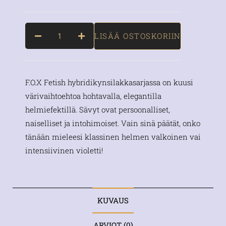
LISÄÄ OSTOSKORIIN
F.O.X Fetish hybridikynsilakkasarjassa on kuusi
värivaihtoehtoa hohtavalla, elegantilla
helmiefektillä. Sävyt ovat persoonalliset,
naiselliset ja intohimoiset. Vain sinä päätät, onko
tänään mieleesi klassinen helmen valkoinen vai
intensiivinen violetti!
KUVAUS
ARVIOT (0)