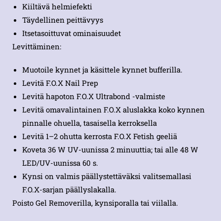
Kiiltävä helmiefekti
Täydellinen peittävyys
Itsetasoittuvat ominaisuudet
Levittäminen:
Muotoile kynnet ja käsittele kynnet bufferilla.
Levitä F.O.X Nail Prep
Levitä hapoton F.O.X Ultrabond -valmiste
Levitä omavalintainen F.O.X aluslakka koko kynnen
pinnalle ohuella, tasaisella kerroksella
Levitä 1–2 ohutta kerrosta F.O.X Fetish geeliä
Koveta 36 W UV-uunissa 2 minuuttia; tai alle 48 W
LED/UV-uunissa 60 s.
Kynsi on valmis päällystettäväksi valitsemallasi
F.O.X-sarjan päällyslakalla.
Poisto Gel Removerilla, kynsiporalla tai viilalla.