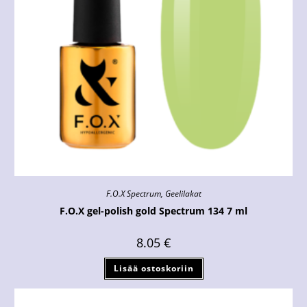
F.O.X Spectrum
,
Geelilakat
F.O.X gel-polish gold Spectrum 134 7 ml
8.05
€
Lisää ostoskoriin