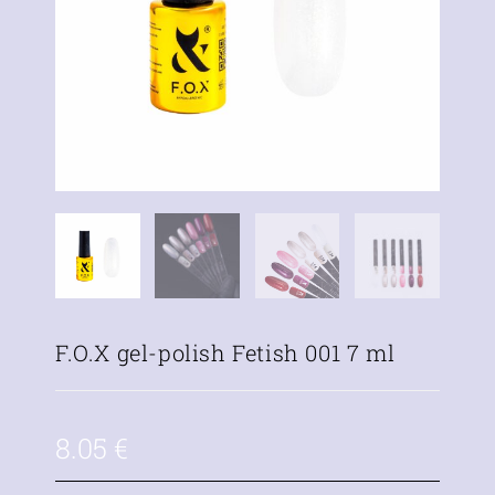
F.O.X gel-polish Fetish 001 7 ml
8.05
€