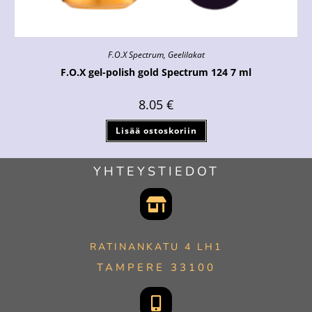
F.O.X Spectrum
,
Geelilakat
F.O.X gel-polish gold Spectrum 124 7 ml
8.05
€
Lisää ostoskoriin
YHTEYSTIEDOT
RATINANKATU 4 LH1
TAMPERE 33100