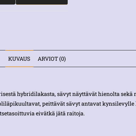
KUVAUS
ARVIOT (0)
isestä hybridilakasta, sävyt näyttävät hienolta sekä
oliläpikuultavat, peittävät sävyt antavat kynsilevylle
setasoittuvia eivätkä jätä raitoja.