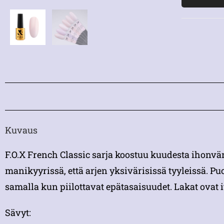
Kuvaus
F.O.X French Classic sarja koostuu kuudesta ihonvär
manikyyrissä, että arjen yksivärisissä tyyleissä. Pu
samalla kun piilottavat epätasaisuudet. Lakat ovat it
Sävyt: