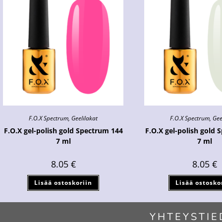
F.O.X Spectrum
,
Geelilakat
F.O.X Spectrum
,
Gee
F.O.X gel-polish gold Spectrum 144
F.O.X gel-polish gold 
7 ml
7 ml
8.05
€
8.05
€
Lisää ostoskoriin
Lisää ostosko
YHTEYSTIE