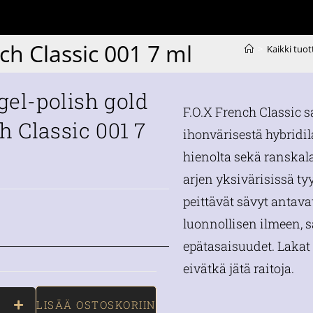
nch Classic 001 7 ml
>
Kaikki tuot
 gel-polish gold
F.O.X French Classic 
h Classic 001 7
ihonvärisestä hybridil
hienolta sekä ranskal
arjen yksivärisissä tyy
peittävät sävyt antava
luonnollisen ilmeen, s
epätasaisuudet. Lakat 
eivätkä jätä raitoja.
LISÄÄ OSTOSKORIIN