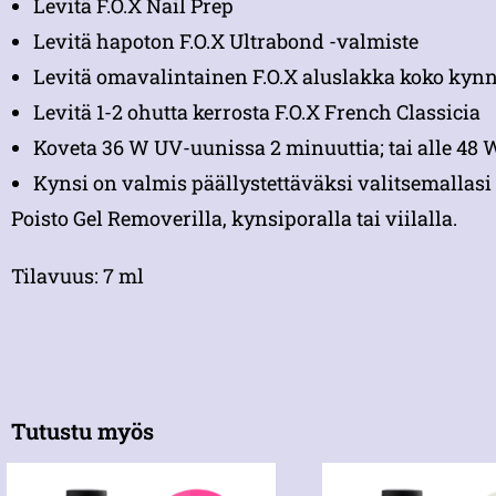
Levitä F.O.X Nail Prep
Levitä hapoton F.O.X Ultrabond -valmiste
Levitä omavalintainen F.O.X aluslakka koko kynne
Levitä 1-2 ohutta kerrosta F.O.X French Classicia
Koveta 36 W UV-uunissa 2 minuuttia; tai alle 48
Kynsi on valmis päällystettäväksi valitsemallasi 
Poisto Gel Removerilla, kynsiporalla tai viilalla.
Tilavuus: 7 ml
Tutustu myös