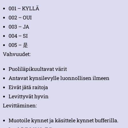
001 – KYLLÄ
002 – OUI
003 – JA
004 – SI
005 – 是
Vahvuudet:
Puoliläpikuultavat värit
Antavat kynsilevylle luonnollisen ilmeen
Eivät jätä raitoja
Levittyvät hyvin
Levittäminen:
Muotoile kynnet ja käsittele kynnet bufferilla.