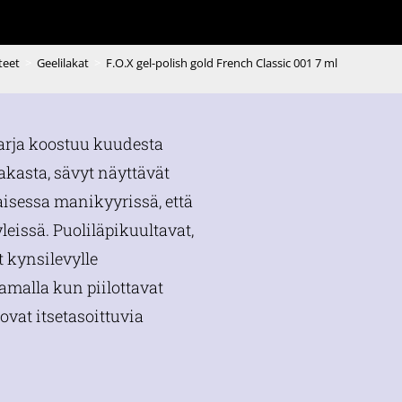
teet
>
Geelilakat
>
F.O.X gel-polish gold French Classic 001 7 ml
sarja koostuu kuudesta
akasta, sävyt näyttävät
aisessa manikyyrissä, että
leissä. Puoliläpikuultavat,
t kynsilevylle
amalla kun piilottavat
ovat itsetasoittuvia