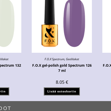
lilakat
F.O.X Spectrum
,
Geelilakat
Spectrum 132
F.O.X gel-polish gold Spectrum 126
F.O.
7 ml
8.05
€
riin
Lisää ostoskoriin
DOT