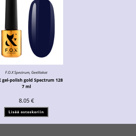
F.O.X Spectrum
,
Geelilakat
X gel-polish gold Spectrum 128
7 ml
8.05
€
Lisää ostoskoriin