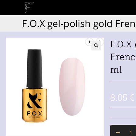
F.O.X gel-polish gold Fre
F.O.X
Frenc
ml
8.05
€