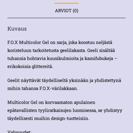
ARVIOT (0)
Kuvaus
F.O.X Multicolor Gel on sarja, joka koostuu neljästä
koristeluun tarkoitetusta geelilakasta. Geeli sisältää
tuhansia hohtavia kuusikulmioita ja kamifubukeja –
erikokoisia glittereitä.
Geelit näyttävät täydelliseltä yksinään ja yhdistettynä
mihin tahansa F.O.X-värilakkaan.
Multicolor Gel on korvaamaton apulainen
epätavallisten tyyliratkaisujen luomisessa, se yhdistyy
täydellisesti muihin design-tuotteisiin.
Vahvuudet: