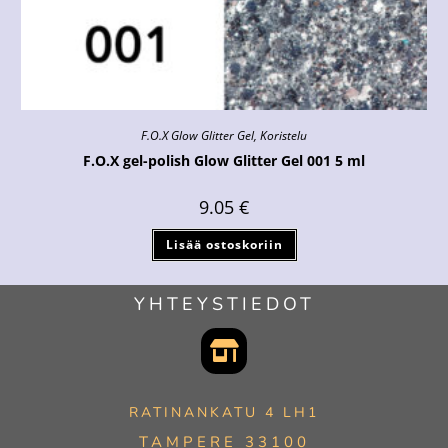
F.O.X Glow Glitter Gel
,
Koristelu
F.O.X gel-polish Glow Glitter Gel 001 5 ml
9.05
€
Lisää ostoskoriin
YHTEYSTIEDOT
RATINANKATU 4 LH1
TAMPERE 33100