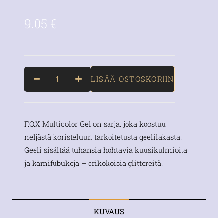
9.05
€
LISÄÄ OSTOSKORIIN
F.O.X Multicolor Gel on sarja, joka koostuu
neljästä koristeluun tarkoitetusta geelilakasta.
Geeli sisältää tuhansia hohtavia kuusikulmioita
ja kamifubukeja – erikokoisia glittereitä.
KUVAUS