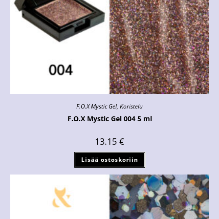
F.O.X Mystic Gel
,
Koristelu
F.O.X Mystic Gel 004 5 ml
13.15
€
Lisää ostoskoriin