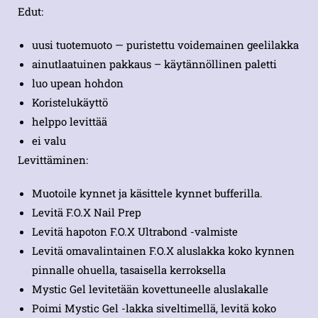
Edut:
uusi tuotemuoto — puristettu voidemainen geelilakka
ainutlaatuinen pakkaus – käytännöllinen paletti
luo upean hohdon
Koristelukäyttö
helppo levittää
ei valu
Levittäminen:
Muotoile kynnet ja käsittele kynnet bufferilla.
Levitä F.O.X Nail Prep
Levitä hapoton F.O.X Ultrabond -valmiste
Levitä omavalintainen F.O.X aluslakka koko kynnen
pinnalle ohuella, tasaisella kerroksella
Mystic Gel levitetään kovettuneelle aluslakalle
Poimi Mystic Gel -lakka siveltimellä, levitä koko