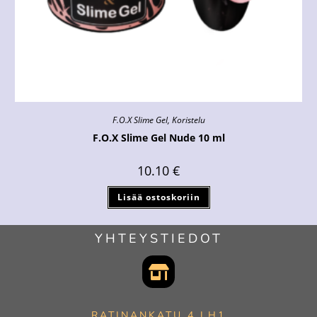
F.O.X Slime Gel
,
Koristelu
F.O.X Slime Gel Nude 10 ml
10.10
€
Lisää ostoskoriin
YHTEYSTIEDOT
RATINANKATU 4 LH1