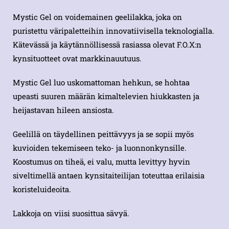
Mystic Gel on voidemainen geelilakka, joka on
puristettu väripaletteihin innovatiivisella teknologialla.
Kätevässä ja käytännöllisessä rasiassa olevat F.O.X:n
kynsituotteet ovat markkinauutuus.
Mystic Gel luo uskomattoman hehkun, se hohtaa
upeasti suuren määrän kimaltelevien hiukkasten ja
heijastavan hileen ansiosta.
Geelillä on täydellinen peittävyys ja se sopii myös
kuvioiden tekemiseen teko- ja luonnonkynsille.
Koostumus on tiheä, ei valu, mutta levittyy hyvin
siveltimellä antaen kynsitaiteilijan toteuttaa erilaisia ​​
koristeluideoita.
Lakkoja on viisi suosittua sävyä.