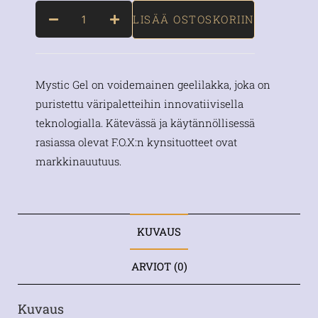
LISÄÄ OSTOSKORIIN
Mystic Gel on voidemainen geelilakka, joka on
puristettu väripaletteihin innovatiivisella
teknologialla. Kätevässä ja käytännöllisessä
rasiassa olevat F.O.X:n kynsituotteet ovat
markkinauutuus.
KUVAUS
ARVIOT (0)
Kuvaus