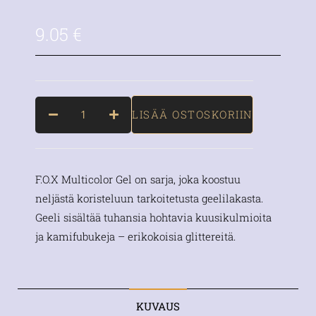
9.05
€
LISÄÄ OSTOSKORIIN
F.O.X Multicolor Gel on sarja, joka koostuu
neljästä koristeluun tarkoitetusta geelilakasta.
Geeli sisältää tuhansia hohtavia kuusikulmioita
ja kamifubukeja – erikokoisia glittereitä.
KUVAUS