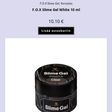
F.O.X Slime Gel
,
Koristelu
F.O.X Slime Gel White 10 ml
10.10
€
Lisää ostoskoriin