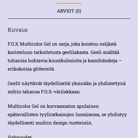
ARVIOT (0)
Kuvaus
F.O.X Multicolor Gel on sarja, joka koostuu neljästä
koristeluun tarkoitetusta geelilakasta. Geeli sisältää
tuhansia hohtavia kuusikulmioita ja kamifubukeja –
erikokoisia glittereitä.
Geelit näyttävät täydelliseltä yksinään ja yhdistettynä
mihin tahansa F.O.X-värilakkaan.
Multicolor Gel on korvaamaton apulainen
epätavallisten tyyliratkaisujen luomisessa, se yhdistyy
täydellisesti muihin design-tuotteisiin.
Vahvuudet: