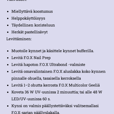
Miellyttävä koostumus
Helppokäyttöisyys
Täydellinen koristeluun
Herkät pastellisävyt
Levittäminen:
Muotoile kynnet ja käsittele kynnet bufferilla.
Levitä F.O.X Nail Prep
Levitä hapoton F.O.X Ultrabond -valmiste
Levitä omavalintainen F.O.X aluslakka koko kynnen
pinnalle ohuella, tasaisella kerroksella
Levitä 1–2 ohutta kerrosta F.O.X Multicolor Geeliä
Koveta 36 W UV-uunissa 2 minuuttia; tai alle 48 W
LED/UV-uunissa 60 s.
Kynsi on valmis päällystettäväksi valitsemallasi
F.O.X-sarjan päällyslakalla.