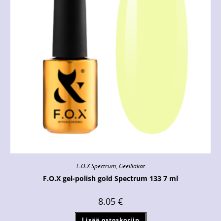
F.O.X Spectrum
,
Geelilakat
F.O.X gel-polish gold Spectrum 133 7 ml
8.05
€
Lisää ostoskoriin