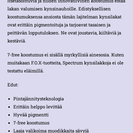
itsetasoittuvia ja niiden innovatiivinen koostumus estää
lakan valumisen kynsinauhoille. Edistyksellisen
koostumuksensa ansiosta tämän lajitelman kynsilakat
ovat erittäin pigmentoituja ja tarjoavat tasaisen ja
peittävän lopputuloksen. Ne ovat joustavia, kiiltäviä ja
kestäviä.
7-free koostumus ei sisällä myrkyllisiä ainesosia. Kuten
muitakaan F.O.X-tuotteita, Spectrum kynsilakkoja ei ole
testattu eläimillä.
Edut:
Pintajännitysteknologia
Erittäin helppo levittää
Hyvää pigmentti
7-free koostumus
Laaja valikoima muodikkaita sävyjä