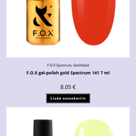
F.O.X Spectrum
,
Geelilakat
F.O.X gel-polish gold Spectrum 141 7 ml
8.05
€
Lisää ostoskoriin