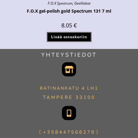
F.O.X Spectrum
,
Geelilakat
F.O.X gel-polish gold Spectrum 131 7 ml
8.05
€
Lisää ostoskoriin
YHTEYSTIEDOT
RATINANKATU 4 LH1
TAMPERE 33100
+358447568279