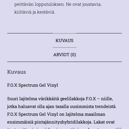
peittävän lopputuloksen. Ne ovat joustavia,
kiiltäviä ja kestäviä.
KUVAUS
ARVIOT (0)
Kuvaus
F.O.X Spectrum Gel Vinyl
Suuri lajitelma värikkäitä geelilakkoja F.O.X – niille,
jotka haluavat olla ajan tasalla uusimmista trendeistä.
F.O.X Spectrum Gel Vinyl on lajitelma maailman
ensimmäisiä pintajännityshybridilakkoja. Lakat ovat