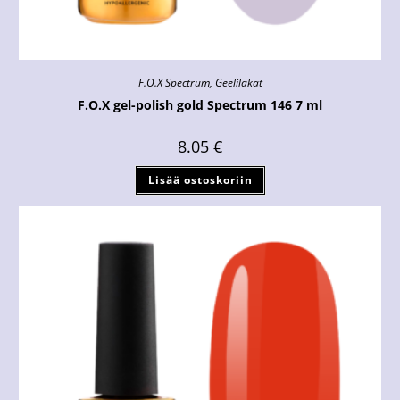
F.O.X Spectrum
,
Geelilakat
F.O.X gel-polish gold Spectrum 146 7 ml
8.05
€
Lisää ostoskoriin