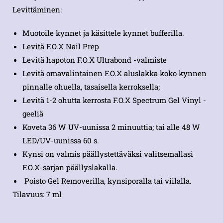
Levittäminen:
Muotoile kynnet ja käsittele kynnet bufferilla.
Levitä F.O.X Nail Prep
Levitä hapoton F.O.X Ultrabond -valmiste
Levitä omavalintainen F.O.X aluslakka koko kynnen
pinnalle ohuella, tasaisella kerroksella;
Levitä 1-2 ohutta kerrosta F.O.X Spectrum Gel Vinyl -
geeliä
Koveta 36 W UV-uunissa 2 minuuttia; tai alle 48 W
LED/UV-uunissa 60 s.
Kynsi on valmis päällystettäväksi valitsemallasi
F.O.X-sarjan päällyslakalla.
Poisto Gel Removerilla, kynsiporalla tai viilalla.
Tilavuus: 7 ml