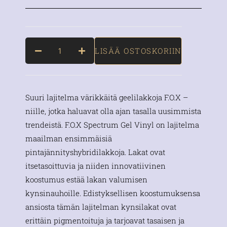
LISÄÄ OSTOSKORIIN
Suuri lajitelma värikkäitä geelilakkoja F.O.X –
niille, jotka haluavat olla ajan tasalla uusimmista
trendeistä. F.O.X Spectrum Gel Vinyl on lajitelma
maailman ensimmäisiä
pintajännityshybridilakkoja. Lakat ovat
itsetasoittuvia ja niiden innovatiivinen
koostumus estää lakan valumisen
kynsinauhoille. Edistyksellisen koostumuksensa
ansiosta tämän lajitelman kynsilakat ovat
erittäin pigmentoituja ja tarjoavat tasaisen ja