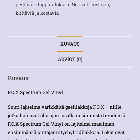
peittävän lopputuloksen. Ne ovat joustavia,
kiiltäviä ja kestäviä.
KUVAUS
ARVIOT (0)
Kuvaus
F.O.X Spectrum Gel Vinyl
Suuri lajitelma värikkäitä geelilakkoja F.O.X – niille,
jotka haluavat olla ajan tasalla uusimmista trendeistä.
F.O.X Spectrum Gel Vinyl on lajitelma maailman
ensimmäisiä pintajännityshybridilakkoja. Lakat ovat