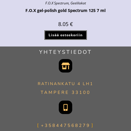
F.O.X Spectrum
,
Geelilakat
F.O.X gel-polish gold Spectrum 125 7 ml
8.05
€
Lisää ostoskoriin
YHTEYSTIEDOT
RATINANKATU 4 LH1
TAMPERE 33100
+358447568279