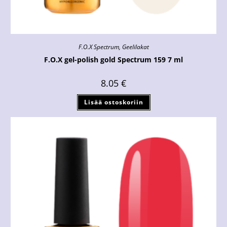
F.O.X Spectrum
,
Geelilakat
F.O.X gel-polish gold Spectrum 159 7 ml
8.05
€
Lisää ostoskoriin