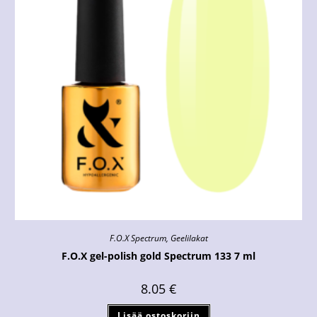
F.O.X Spectrum
,
Geelilakat
F.O.X gel-polish gold Spectrum 133 7 ml
8.05
€
Lisää ostoskoriin