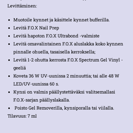
Levittäminen:
Muotoile kynnet ja käsittele kynnet bufferilla.
Levitä F.O.X Nail Prep
Levitä hapoton F.O.X Ultrabond -valmiste
Levitä omavalintainen F.O.X aluslakka koko kynnen
pinnalle ohuella, tasaisella kerroksella;
Levitä 1-2 ohutta kerrosta F.O.X Spectrum Gel Vinyl -
geeliä
Koveta 36 W UV-uunissa 2 minuuttia; tai alle 48 W
LED/UV-uunissa 60 s.
Kynsi on valmis päällystettäväksi valitsemallasi
F.O.X-sarjan päällyslakalla.
Poisto Gel Removerilla, kynsiporalla tai viilalla.
Tilavuus: 7 ml