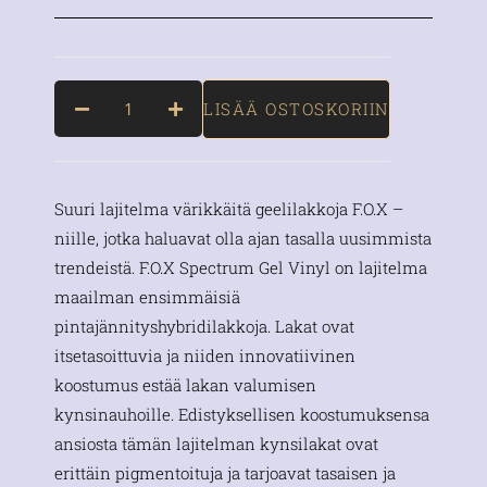
LISÄÄ OSTOSKORIIN
Suuri lajitelma värikkäitä geelilakkoja F.O.X –
niille, jotka haluavat olla ajan tasalla uusimmista
trendeistä. F.O.X Spectrum Gel Vinyl on lajitelma
maailman ensimmäisiä
pintajännityshybridilakkoja. Lakat ovat
itsetasoittuvia ja niiden innovatiivinen
koostumus estää lakan valumisen
kynsinauhoille. Edistyksellisen koostumuksensa
ansiosta tämän lajitelman kynsilakat ovat
erittäin pigmentoituja ja tarjoavat tasaisen ja