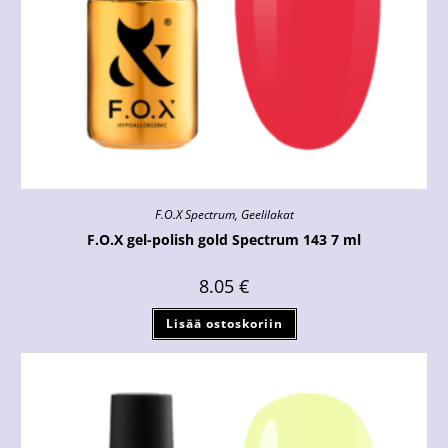
F.O.X Spectrum
,
Geelilakat
F.O.X gel-polish gold Spectrum 143 7 ml
8.05
€
Lisää ostoskoriin