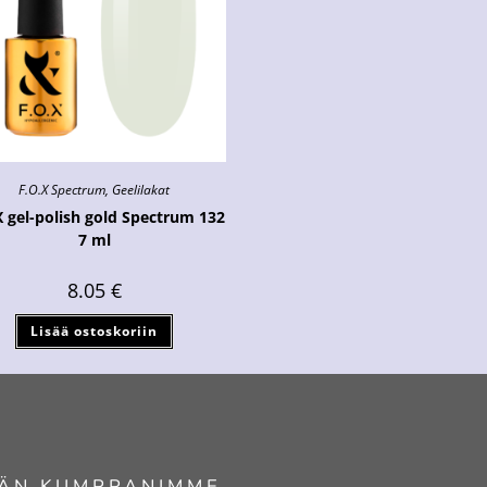
F.O.X Spectrum
,
Geelilakat
X gel-polish gold Spectrum 132
7 ml
8.05
€
Lisää ostoskoriin
ÄN KUMPPANIMME