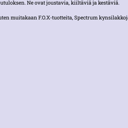
utuloksen. Ne ovat joustavia, kiiltäviä ja kestäviä.
uten muitakaan F.O.X-tuotteita, Spectrum kynsilakkoja e