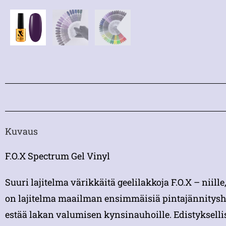
Kuvaus
F.O.X Spectrum Gel Vinyl
Suuri lajitelma värikkäitä geelilakkoja F.O.X – niill
on lajitelma maailman ensimmäisiä pintajännityshyb
estää lakan valumisen kynsinauhoille. Edistykselli