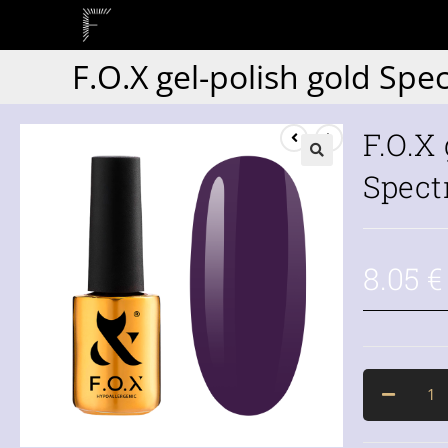
F.O.X gel-polish gold Spe
F.O.X
Spect
8.05
€