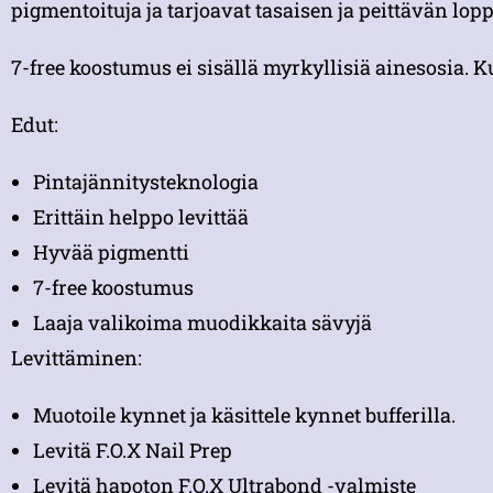
pigmentoituja ja tarjoavat tasaisen ja peittävän lopp
7-free koostumus ei sisällä myrkyllisiä ainesosia. K
Edut:
Pintajännitysteknologia
Erittäin helppo levittää
Hyvää pigmentti
7-free koostumus
Laaja valikoima muodikkaita sävyjä
Levittäminen:
Muotoile kynnet ja käsittele kynnet bufferilla.
Levitä F.O.X Nail Prep
Levitä hapoton F.O.X Ultrabond -valmiste