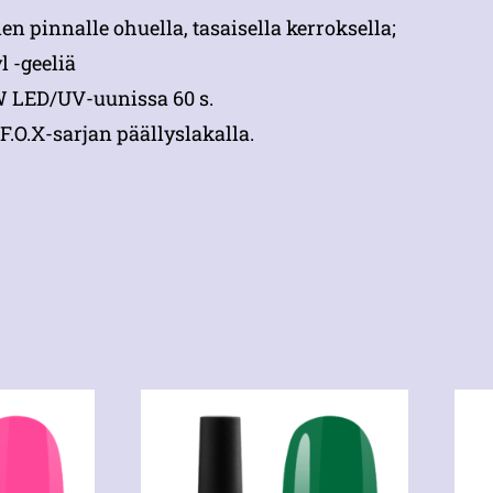
n pinnalle ohuella, tasaisella kerroksella;
l -geeliä
 W LED/UV-uunissa 60 s.
F.O.X-sarjan päällyslakalla.