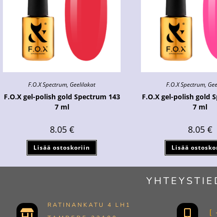
F.O.X Spectrum
,
Geelilakat
F.O.X Spectrum
,
Gee
F.O.X gel-polish gold Spectrum 143
F.O.X gel-polish gold 
7 ml
7 ml
8.05
€
8.05
€
Lisää ostoskoriin
Lisää ostosko
YHTEYSTIE
RATINANKATU 4 LH1