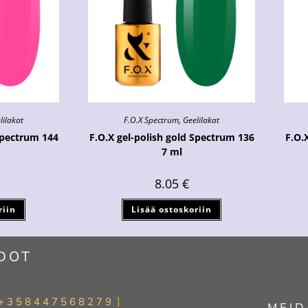
lilakat
F.O.X Spectrum
,
Geelilakat
Spectrum 144
F.O.X gel-polish gold Spectrum 136
F.O.
7 ml
8.05
€
riin
Lisää ostoskoriin
DOT
+358447568279
MEID