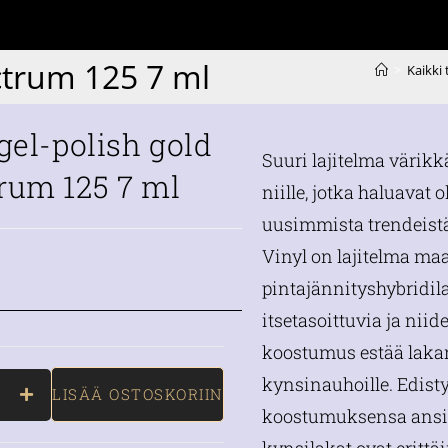
ctrum 125 7 ml
>
Kaikki
 gel-polish gold
Suuri lajitelma värikk
rum 125 7 ml
niille, jotka haluavat o
uusimmista trendeistä
Vinyl on lajitelma m
pintajännityshybridil
itsetasoittuvia ja nii
koostumus estää laka
kynsinauhoille. Edist
LISÄÄ OSTOSKORIIN
koostumuksensa ansio