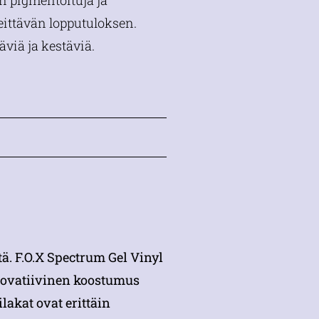
in pigmentoituja ja
peittävän lopputuloksen.
täviä ja kestäviä.
tä. F.O.X Spectrum Gel Vinyl
nnovatiivinen koostumus
akat ovat erittäin