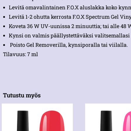
Levitä omavalintainen F.O.X aluslakka koko kynne
Levitä 1-2 ohutta kerrosta F.O.X Spectrum Gel Viny
Koveta 36 W UV-uunissa 2 minuuttia; tai alle 48
Kynsi on valmis päällystettäväksi valitsemallasi 
Poisto Gel Removerilla, kynsiporalla tai viilalla.
Tilavuus: 7 ml
Tutustu myös