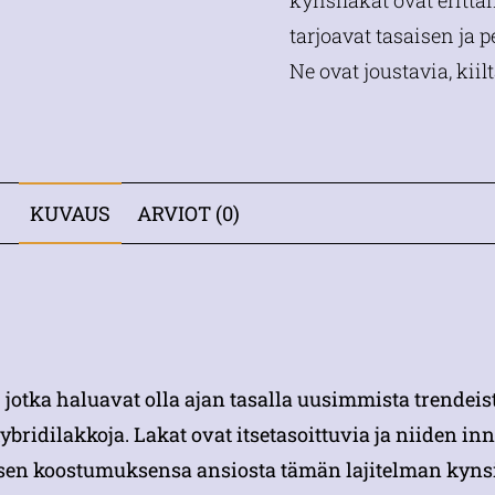
kynsilakat ovat erittä
tarjoavat tasaisen ja 
Ne ovat joustavia, kiil
KUVAUS
ARVIOT (0)
e, jotka haluavat olla ajan tasalla uusimmista trendeis
ridilakkoja. Lakat ovat itsetasoittuvia ja niiden i
sen koostumuksensa ansiosta tämän lajitelman kynsil