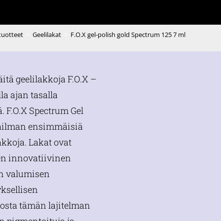
 tuotteet
>
Geelilakat
>
F.O.X gel-polish gold Spectrum 125 7 ml
äitä geelilakkoja F.O.X –
lla ajan tasalla
. F.O.X Spectrum Gel
aailman ensimmäisiä
akkoja. Lakat ovat
den innovatiivinen
n valumisen
yksellisen
sta tämän lajitelman