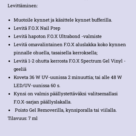
Levittäminen:
Muotoile kynnet ja käsittele kynnet bufferilla.
Levitä F.O.X Nail Prep
Levitä hapoton F.O.X Ultrabond -valmiste
Levitä omavalintainen F.O.X aluslakka koko kynnen
pinnalle ohuella, tasaisella kerroksella;
Levitä 1-2 ohutta kerrosta F.O.X Spectrum Gel Vinyl -
geeliä
Koveta 36 W UV-uunissa 2 minuuttia; tai alle 48 W
LED/UV-uunissa 60 s.
Kynsi on valmis päällystettäväksi valitsemallasi
F.O.X-sarjan päällyslakalla.
Poisto Gel Removerilla, kynsiporalla tai viilalla.
Tilavuus: 7 ml