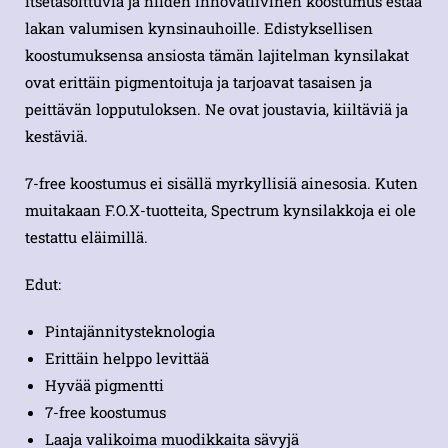
itsetasoittuvia ja niiden innovatiivinen koostumus estää
lakan valumisen kynsinauhoille. Edistyksellisen
koostumuksensa ansiosta tämän lajitelman kynsilakat
ovat erittäin pigmentoituja ja tarjoavat tasaisen ja
peittävän lopputuloksen. Ne ovat joustavia, kiiltäviä ja
kestäviä.
7-free koostumus ei sisällä myrkyllisiä ainesosia. Kuten
muitakaan F.O.X-tuotteita, Spectrum kynsilakkoja ei ole
testattu eläimillä.
Edut:
Pintajännitysteknologia
Erittäin helppo levittää
Hyvää pigmentti
7-free koostumus
Laaja valikoima muodikkaita sävyjä