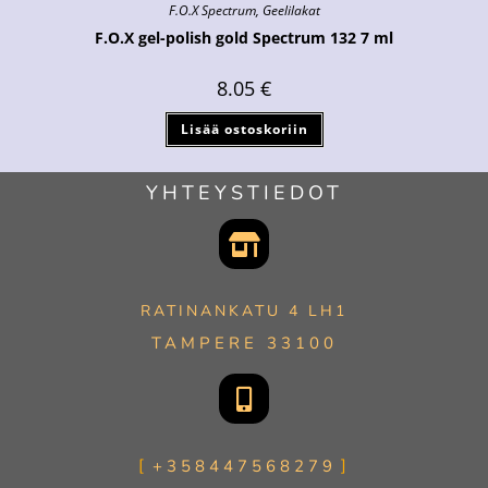
F.O.X Spectrum
,
Geelilakat
F.O.X gel-polish gold Spectrum 132 7 ml
8.05
€
Lisää ostoskoriin
YHTEYSTIEDOT
RATINANKATU 4 LH1
TAMPERE 33100
+358447568279