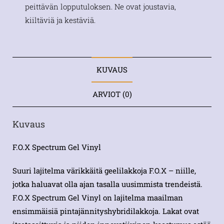
peittävän lopputuloksen. Ne ovat joustavia,
kiiltäviä ja kestäviä.
KUVAUS
ARVIOT (0)
Kuvaus
F.O.X Spectrum Gel Vinyl
Suuri lajitelma värikkäitä geelilakkoja F.O.X – niille,
jotka haluavat olla ajan tasalla uusimmista trendeistä.
F.O.X Spectrum Gel Vinyl on lajitelma maailman
ensimmäisiä pintajännityshybridilakkoja. Lakat ovat