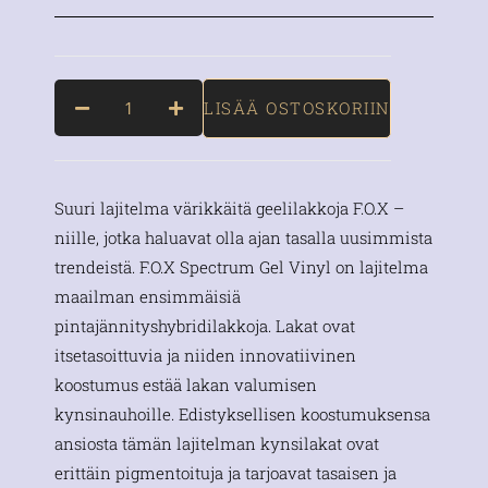
LISÄÄ OSTOSKORIIN
Suuri lajitelma värikkäitä geelilakkoja F.O.X –
niille, jotka haluavat olla ajan tasalla uusimmista
trendeistä. F.O.X Spectrum Gel Vinyl on lajitelma
maailman ensimmäisiä
pintajännityshybridilakkoja. Lakat ovat
itsetasoittuvia ja niiden innovatiivinen
koostumus estää lakan valumisen
kynsinauhoille. Edistyksellisen koostumuksensa
ansiosta tämän lajitelman kynsilakat ovat
erittäin pigmentoituja ja tarjoavat tasaisen ja