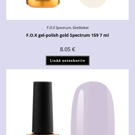
F.O.X Spectrum
,
Geelilakat
F.O.X gel-polish gold Spectrum 159 7 ml
8.05
€
Lisää ostoskoriin