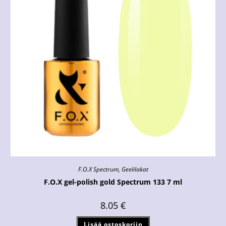
F.O.X Spectrum
,
Geelilakat
F.O.X gel-polish gold Spectrum 133 7 ml
8.05
€
Lisää ostoskoriin