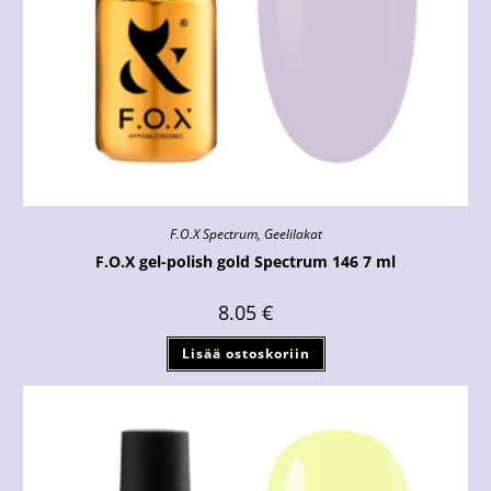
F.O.X Spectrum
,
Geelilakat
F.O.X gel-polish gold Spectrum 146 7 ml
8.05
€
Lisää ostoskoriin