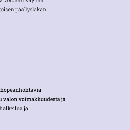
ä voidaan käyttää
toisen päällyslakan
ia hopeanhohtavia
u valon voimakkuudesta ja
halkeilua ja