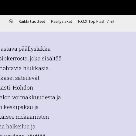
>
Kaikki tuotteet
>
Päällyslakat
>
F.O.X Top Flash 7 ml
jastava päällyslakka
iokerrosta, joka sisältää
ohtavia hiukkasia.
kaset säteilevät
asti. Hohdon
alon voimakkuudesta ja
n keskipaksu ja
hkäisee mekaanisten
a halkeilua ja