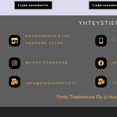
Lisää ostoskoriin
Lisää ostosko
YHTEYSTIE
RATINANKATU 4 LH1
TAMPERE 33100
@FORTISTAMPERE
S
INFO@STUDIOFORTIS.FI
F
Fortis Tradehouse Oy (y-tu