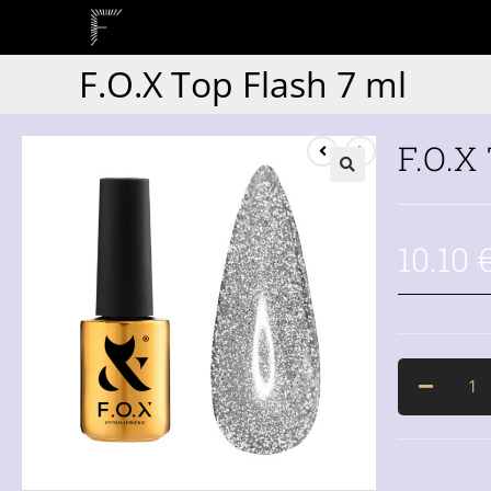
F.O.X Top Flash 7 ml
F.O.X
10.10