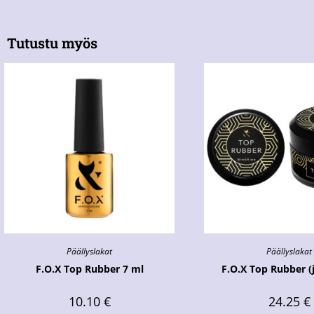
Tutustu myös
Päällyslakat
Päällyslakat
F.O.X Top Rubber 7 ml
F.O.X Top Rubber (j
10.10
€
24.25
€