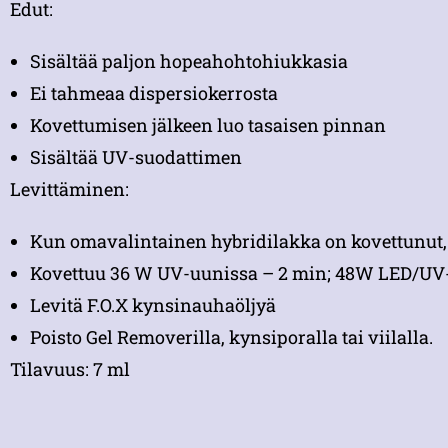
Edut:
Sisältää paljon hopeahohtohiukkasia
Ei tahmeaa dispersiokerrosta
Kovettumisen jälkeen luo tasaisen pinnan
Sisältää UV-suodattimen
Levittäminen:
Kun omavalintainen hybridilakka on kovettunut, 
Kovettuu 36 W UV-uunissa – 2 min; 48W LED/UV-
Levitä F.O.X kynsinauhaöljyä
Poisto Gel Removerilla, kynsiporalla tai viilalla.
Tilavuus: 7 ml