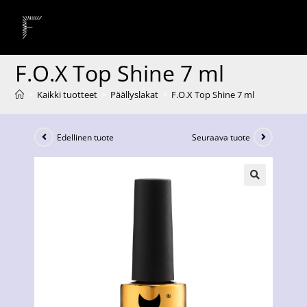
F.O.X Top Shine 7 ml
>
Kaikki tuotteet
>
Päällyslakat
>
F.O.X Top Shine 7 ml
Edellinen tuote
Seuraava tuote