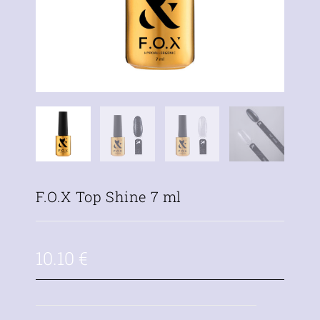
F.O.X Top Shine 7 ml
10.10
€