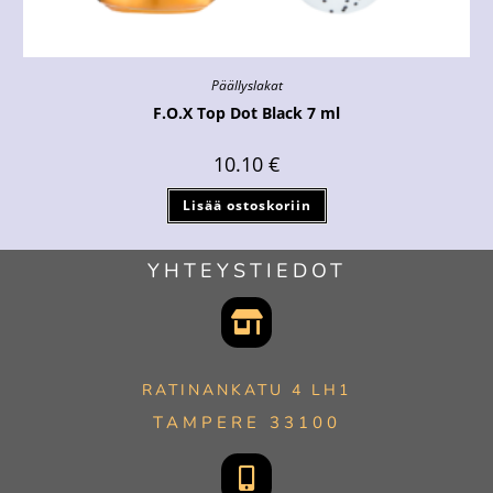
Päällyslakat
F.O.X Top Dot Black 7 ml
10.10
€
Lisää ostoskoriin
YHTEYSTIEDOT
RATINANKATU 4 LH1
TAMPERE 33100