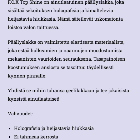
F.O.X Top Shine on ainutlaatuinen päällyslakka, joka
sisältää sekoituksen holografisia ja kimaltelevia
heijastavia hiukkasia. Nämä säteilevät uskomatonta
loistoa valon taittuessa.
Päällyslakka on valmistettu elastisesta materiaalista,
joka estää halkeamien ja naarmujen muodostumista
mekaanisten vaurioiden seurauksena. Tasapainoisen
koostumuksen ansiosta se tasoittuu täydellisesti
kynnen pinnalle.
Yhdistä se mihin tahansa geelilakkaan ja tee jokaisista
kynsistä ainutlaatuiset!
Vahvuudet:
Holografisia ja heijastavia hiukkasia
Ei tahmeaa kerrosta