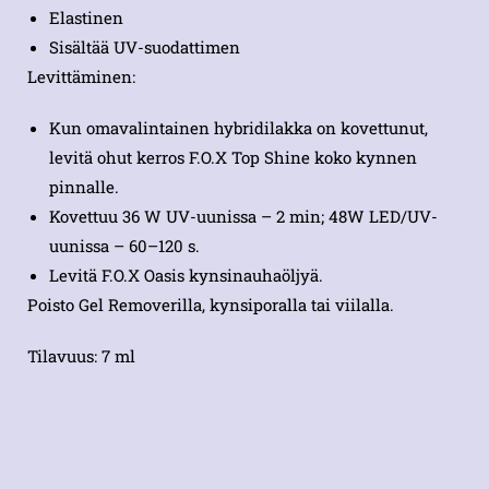
Elastinen
Sisältää UV-suodattimen
Levittäminen:
Kun omavalintainen hybridilakka on kovettunut,
levitä ohut kerros F.O.X Top Shine koko kynnen
pinnalle.
Kovettuu 36 W UV-uunissa – 2 min; 48W LED/UV-
uunissa – 60–120 s.
Levitä F.O.X Oasis kynsinauhaöljyä.
Poisto Gel Removerilla, kynsiporalla tai viilalla.
Tilavuus: 7 ml