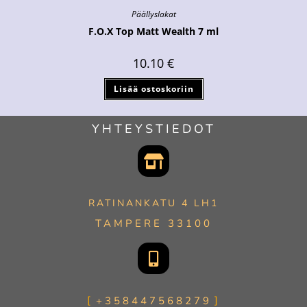
Päällyslakat
F.O.X Top Matt Wealth 7 ml
10.10
€
Lisää ostoskoriin
YHTEYSTIEDOT
RATINANKATU 4 LH1
TAMPERE 33100
+358447568279