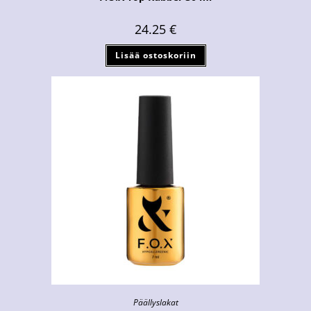
24.25
€
Lisää ostoskoriin
Päällyslakat