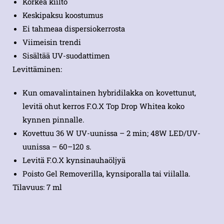
Korkea kiilto
Keskipaksu koostumus
Ei tahmeaa dispersiokerrosta
Viimeisin trendi
Sisältää UV-suodattimen
Levittäminen:
Kun omavalintainen hybridilakka on kovettunut,
levitä ohut kerros F.O.X Top Drop Whitea koko
kynnen pinnalle.
Kovettuu 36 W UV-uunissa – 2 min; 48W LED/UV-
uunissa – 60–120 s.
Levitä F.O.X kynsinauhaöljyä
Poisto Gel Removerilla, kynsiporalla tai viilalla.
Tilavuus: 7 ml