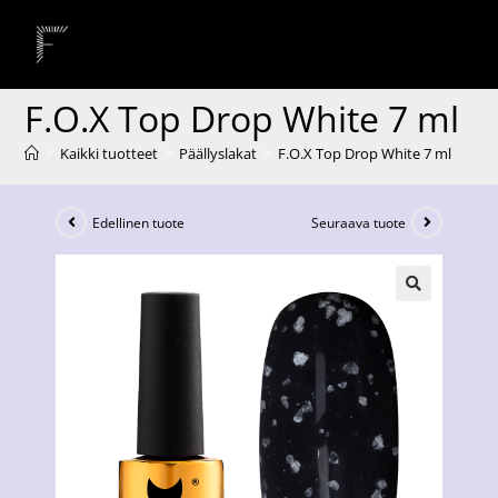
F.O.X Top Drop White 7 ml
>
Kaikki tuotteet
>
Päällyslakat
>
F.O.X Top Drop White 7 ml
Edellinen tuote
Seuraava tuote