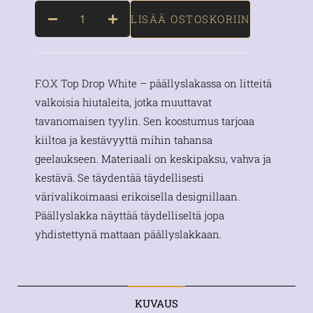
LISÄÄ OSTOSKORIIN
F.O.X Top Drop White – päällyslakassa on litteitä
valkoisia hiutaleita, jotka muuttavat
tavanomaisen tyylin. Sen koostumus tarjoaa
kiiltoa ja kestävyyttä mihin tahansa
geelaukseen. Materiaali on keskipaksu, vahva ja
kestävä. Se täydentää täydellisesti
värivalikoimaasi erikoisella designillaan.
Päällyslakka näyttää täydelliseltä jopa
yhdistettynä mattaan päällyslakkaan.
KUVAUS