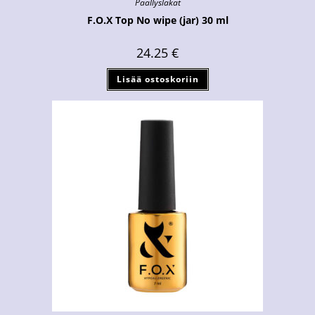
Päällyslakat
F.O.X Top No wipe (jar) 30 ml
24.25
€
Lisää ostoskoriin