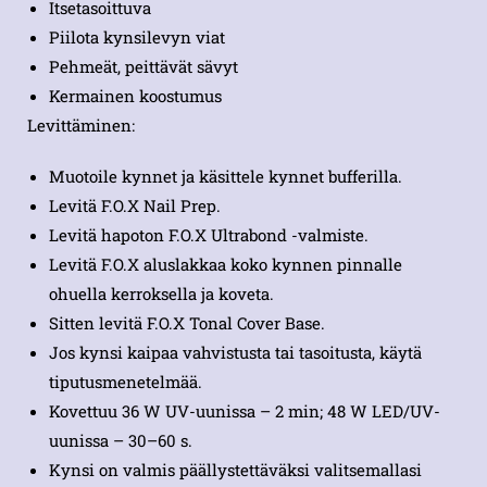
Itsetasoittuva
Piilota kynsilevyn viat
Pehmeät, peittävät sävyt
Kermainen koostumus
Levittäminen:
Muotoile kynnet ja käsittele kynnet bufferilla.
Levitä F.O.X Nail Prep.
Levitä hapoton F.O.X Ultrabond -valmiste.
Levitä F.O.X aluslakkaa koko kynnen pinnalle
ohuella kerroksella ja koveta.
Sitten levitä F.O.X Tonal Cover Base.
Jos kynsi kaipaa vahvistusta tai tasoitusta, käytä
tiputusmenetelmää.
Kovettuu 36 W UV-uunissa – 2 min; 48 W LED/UV-
uunissa – 30–60 s.
Kynsi on valmis päällystettäväksi valitsemallasi