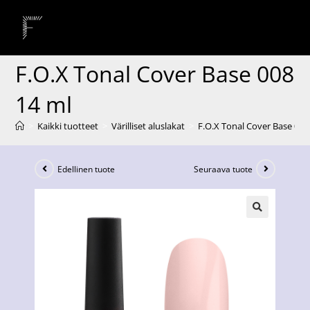
F.O.X Tonal Cover Base 008
14 ml
>
Kaikki tuotteet
>
Värilliset aluslakat
>
F.O.X Tonal Cover Base 008
Edellinen tuote
Seuraava tuote