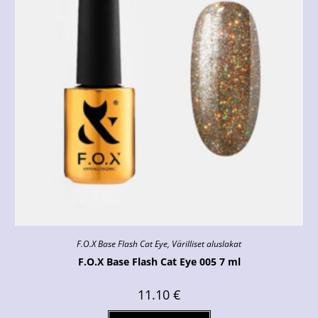
F.O.X Base Flash Cat Eye
,
Värilliset aluslakat
F.O.X Base Flash Cat Eye 005 7 ml
11.10
€