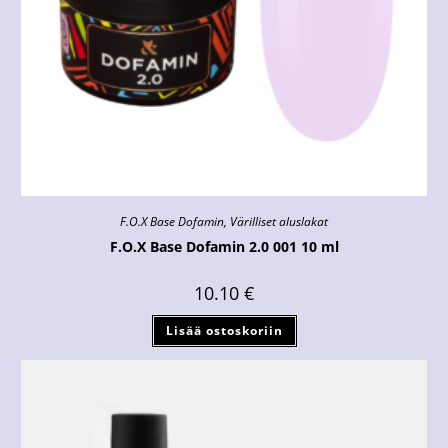
F.O.X Base Dofamin
,
Värilliset aluslakat
F.O.X Base Dofamin 2.0 001 10 ml
10.10
€
Lisää ostoskoriin