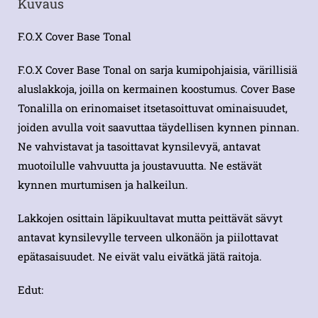
Kuvaus
F.O.X Cover Base Tonal
F.O.X Cover Base Tonal on sarja kumipohjaisia, värillisiä
aluslakkoja, joilla on kermainen koostumus. Cover Base
Tonalilla on erinomaiset itsetasoittuvat ominaisuudet,
joiden avulla voit saavuttaa täydellisen kynnen pinnan.
Ne vahvistavat ja tasoittavat kynsilevyä, antavat
muotoilulle vahvuutta ja joustavuutta. Ne estävät
kynnen murtumisen ja halkeilun.
Lakkojen osittain läpikuultavat mutta peittävät sävyt
antavat kynsilevylle terveen ulkonäön ja piilottavat
epätasaisuudet. Ne eivät valu eivätkä jätä raitoja.
Edut: