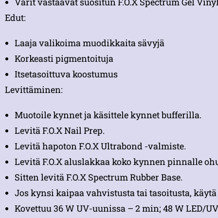
Värit vastaavat suositun F.O.X Spectrum Gel Vinyl
Edut:
Laaja valikoima muodikkaita sävyjä
Korkeasti pigmentoituja
Itsetasoittuva koostumus
Levittäminen:
Muotoile kynnet ja käsittele kynnet bufferilla.
Levitä F.O.X Nail Prep.
Levitä hapoton F.O.X Ultrabond -valmiste.
Levitä F.O.X aluslakkaa koko kynnen pinnalle ohue
Sitten levitä F.O.X Spectrum Rubber Base.
Jos kynsi kaipaa vahvistusta tai tasoitusta, käyt
Kovettuu 36 W UV-uunissa – 2 min; 48 W LED/UV