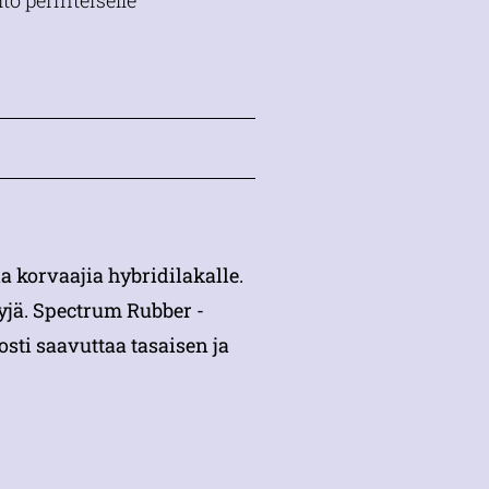
o perinteiselle
a korvaajia hybridilakalle.
yjä. Spectrum Rubber -
sti saavuttaa tasaisen ja