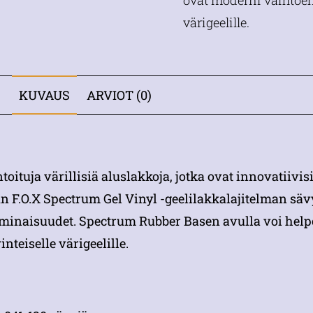
ovat moderni vaihtoeht
värigeelille.
KUVAUS
ARVIOT (0)
oituja värillisiä aluslakkoja, jotka ovat innovatiivisi
un F.O.X Spectrum Gel Vinyl -geelilakkalajitelman säv
ominaisuudet. Spectrum Rubber Basen avulla voi helpo
teiselle värigeelille.