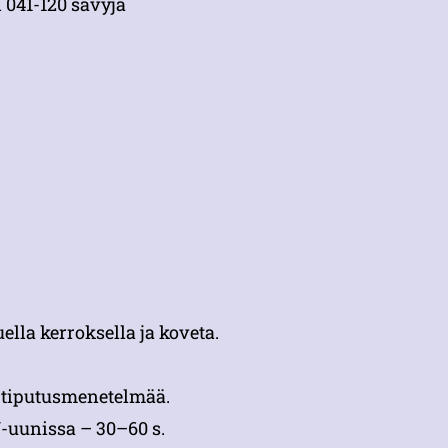
 041-120 sävyjä
lla kerroksella ja koveta.
ä tiputusmenetelmää.
-uunissa – 30–60 s.