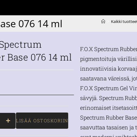
ase 076 14 ml
>
Kaikki tuottee
 Spectrum
F.O.X Spectrum Rubber 
r Base 076 14 ml
pigmentoituja värillisi
innovatiivisia korvaaj
saatavana väreissä, j
F.O.X Spectrum Gel Vin
sävyjä. Spectrum Rubbe
erinomaiset itsetasoi
Spectrum Rubber Basen
LISÄÄ OSTOSKORIIN
saavuttaa tasaisen ja 