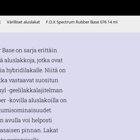
t
>
Värilliset aluslakat
>
F.O.X Spectrum Rubber Base 076 14 ml
Base on sarja erittäin
ä aluslakkoja, jotka ovat
ia hybridilakalle. Niitä on
otka vastaavat suositun
yl -geelilakkalajitelman
r -kovilla aluslakoilla on
ttumisominaisuudet.
 avulla voi helposti
tasaisen pinnan. Lakat