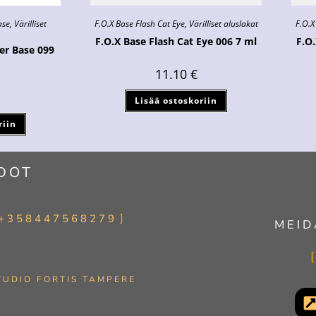
ase
,
Värilliset
F.O.X Base Flash Cat Eye
,
Värilliset aluslakat
F.O.X
F.O.X Base Flash Cat Eye 006 7 ml
F.O.
er Base 099
11.10
€
Lisää ostoskoriin
riin
DOT
+358447568279
MEID
TUDIO FORTIS TAMPERE