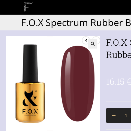
F.O.X Spectrum Rubber B
F.O.X
Rubbe
16.15
€