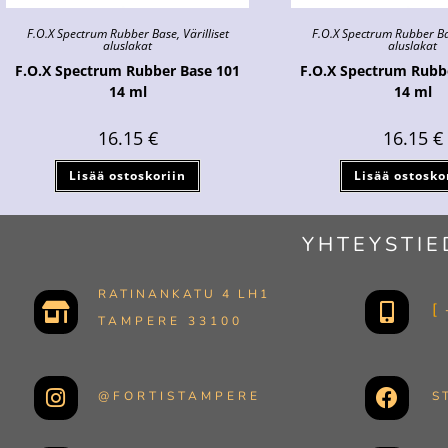
F.O.X Spectrum Rubber Base
,
Värilliset
F.O.X Spectrum Rubber B
aluslakat
aluslakat
F.O.X Spectrum Rubber Base 101
F.O.X Spectrum Rubb
14 ml
14 ml
16.15
€
16.15
€
Lisää ostoskoriin
Lisää ostosko
YHTEYSTIE
RATINANKATU 4 LH1
TAMPERE 33100
@FORTISTAMPERE
S