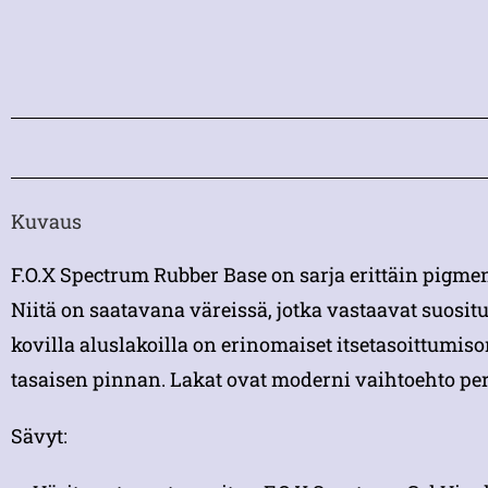
Kuvaus
F.O.X Spectrum Rubber Base on sarja erittäin pigment
Niitä on saatavana väreissä, jotka vastaavat suosit
kovilla aluslakoilla on erinomaiset itsetasoittumis
tasaisen pinnan. Lakat ovat moderni vaihtoehto perin
Sävyt: