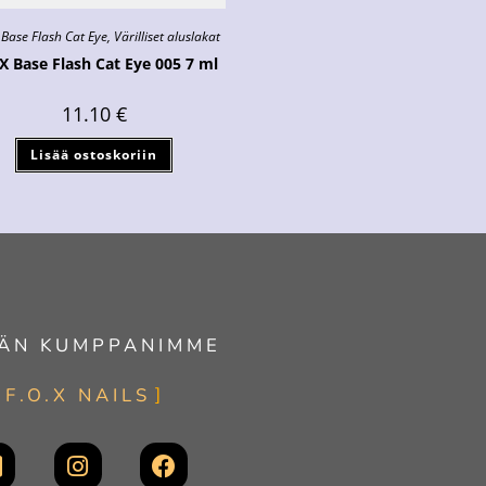
 Base Flash Cat Eye
,
Värilliset aluslakat
X Base Flash Cat Eye 005 7 ml
11.10
€
Lisää ostoskoriin
ÄN KUMPPANIMME
F.O.X NAILS