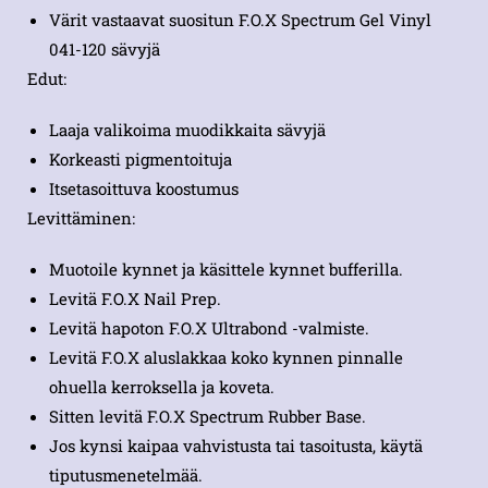
Värit vastaavat suositun F.O.X Spectrum Gel Vinyl
041-120 sävyjä
Edut:
Laaja valikoima muodikkaita sävyjä
Korkeasti pigmentoituja
Itsetasoittuva koostumus
Levittäminen:
Muotoile kynnet ja käsittele kynnet bufferilla.
Levitä F.O.X Nail Prep.
Levitä hapoton F.O.X Ultrabond -valmiste.
Levitä F.O.X aluslakkaa koko kynnen pinnalle
ohuella kerroksella ja koveta.
Sitten levitä F.O.X Spectrum Rubber Base.
Jos kynsi kaipaa vahvistusta tai tasoitusta, käytä
tiputusmenetelmää.