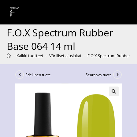
F.O.X Spectrum Rubber
Base 064 14 ml
>
Kaikki tuotteet
>
Värilliset aluslakat
>
F.O.X Spectrum Rubber Bas
Edellinen tuote
Seuraava tuote