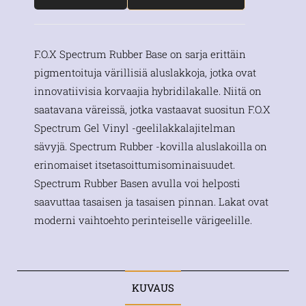
F.O.X Spectrum Rubber Base on sarja erittäin
pigmentoituja värillisiä aluslakkoja, jotka ovat
innovatiivisia korvaajia hybridilakalle. Niitä on
saatavana väreissä, jotka vastaavat suositun F.O.X
Spectrum Gel Vinyl -geelilakkalajitelman
sävyjä. Spectrum Rubber -kovilla aluslakoilla on
erinomaiset itsetasoittumisominaisuudet.
Spectrum Rubber Basen avulla voi helposti
saavuttaa tasaisen ja tasaisen pinnan. Lakat ovat
moderni vaihtoehto perinteiselle värigeelille.
KUVAUS