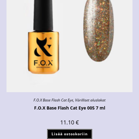
F.O.X Base Flash Cat Eye
,
Värilliset aluslakat
F.O.X Base Flash Cat Eye 005 7 ml
11.10
€
Lisää ostoskoriin