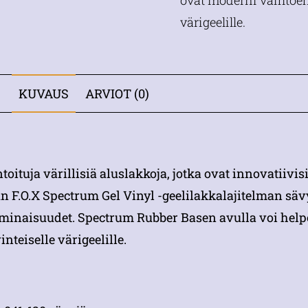
ovat moderni vaihtoeht
värigeelille.
KUVAUS
ARVIOT (0)
oituja värillisiä aluslakkoja, jotka ovat innovatiivisi
un F.O.X Spectrum Gel Vinyl -geelilakkalajitelman säv
ominaisuudet. Spectrum Rubber Basen avulla voi helpo
teiselle värigeelille.