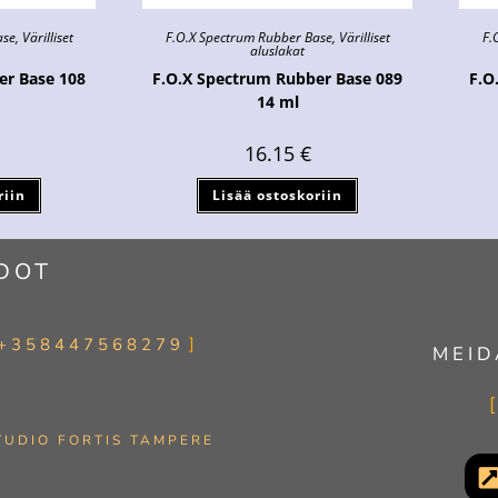
ase
,
Värilliset
F.O.X Spectrum Rubber Base
,
Värilliset
F.
aluslakat
er Base 108
F.O.X Spectrum Rubber Base 089
F.O
14 ml
16.15
€
riin
Lisää ostoskoriin
DOT
+358447568279
MEID
TUDIO FORTIS TAMPERE