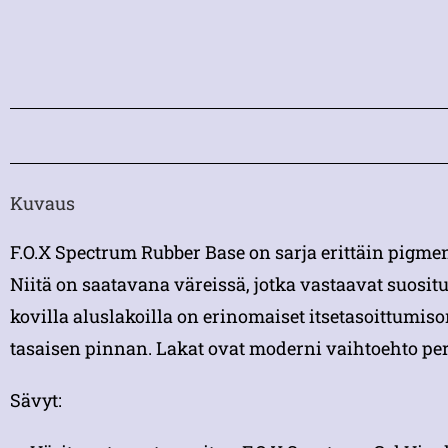
Kuvaus
F.O.X Spectrum Rubber Base on sarja erittäin pigment
Niitä on saatavana väreissä, jotka vastaavat suosit
kovilla aluslakoilla on erinomaiset itsetasoittumis
tasaisen pinnan. Lakat ovat moderni vaihtoehto perin
Sävyt: