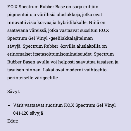
F.O.X Spectrum Rubber Base on sarja erittäin
pigmentoituja värillisiä aluslakkoja, jotka ovat
innovatiivisia korvaajia hybridilakalle. Niitä on
saatavana väreissä, jotka vastaavat suositun F.O.X
Spectrum Gel Vinyl -geelilakkalajitelman
sävyjä. Spectrum Rubber -kovilla aluslakoilla on
erinomaiset itsetasoittumisominaisuudet. Spectrum
Rubber Basen avulla voi helposti saavuttaa tasaisen ja
tasaisen pinnan. Lakat ovat moderni vaihtoehto
perinteiselle värigeelille.
Sävyt:
Värit vastaavat suositun F.O.X Spectrum Gel Vinyl
041-120 sävyjä
Edut: