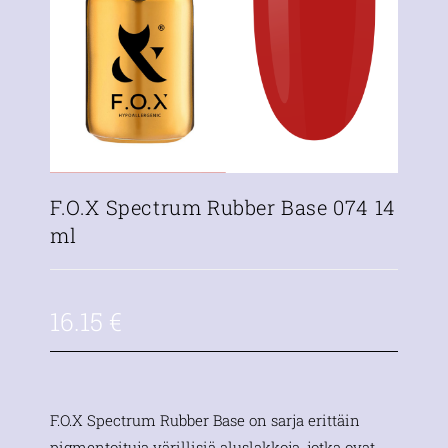
F.O.X Spectrum Rubber Base 074 14
ml
16.15
€
F.O.X Spectrum Rubber Base on sarja erittäin
pigmentoituja värillisiä aluslakkoja, jotka ovat