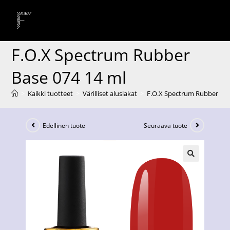
F.O.X Spectrum Rubber
Base 074 14 ml
>
Kaikki tuotteet
>
Värilliset aluslakat
>
F.O.X Spectrum Rubber Bas
Edellinen tuote
Seuraava tuote