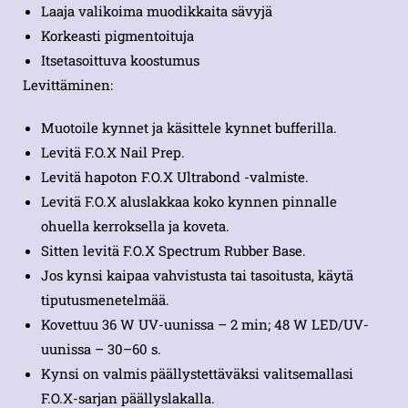
Laaja valikoima muodikkaita sävyjä
Korkeasti pigmentoituja
Itsetasoittuva koostumus
Levittäminen:
Muotoile kynnet ja käsittele kynnet bufferilla.
Levitä F.O.X Nail Prep.
Levitä hapoton F.O.X Ultrabond -valmiste.
Levitä F.O.X aluslakkaa koko kynnen pinnalle
ohuella kerroksella ja koveta.
Sitten levitä F.O.X Spectrum Rubber Base.
Jos kynsi kaipaa vahvistusta tai tasoitusta, käytä
tiputusmenetelmää.
Kovettuu 36 W UV-uunissa – 2 min; 48 W LED/UV-
uunissa – 30–60 s.
Kynsi on valmis päällystettäväksi valitsemallasi
F.O.X-sarjan päällyslakalla.