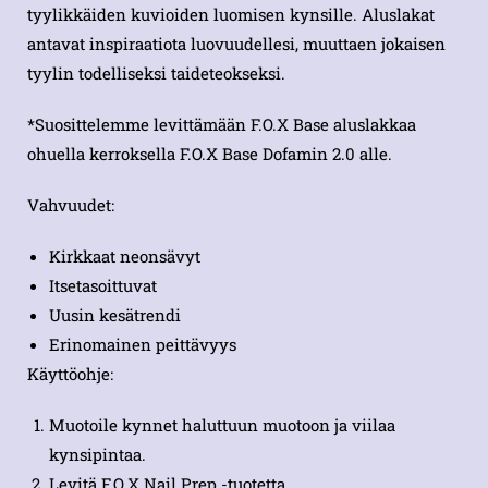
tyylikkäiden kuvioiden luomisen kynsille. Aluslakat
antavat inspiraatiota luovuudellesi, muuttaen jokaisen
tyylin todelliseksi taideteokseksi.
*Suosittelemme levittämään F.O.X Base aluslakkaa
ohuella kerroksella F.O.X Base Dofamin 2.0 alle.
Vahvuudet:
Kirkkaat neonsävyt
Itsetasoittuvat
Uusin kesätrendi
Erinomainen peittävyys
Käyttöohje:
Muotoile kynnet haluttuun muotoon ja viilaa
kynsipintaa.
Levitä F.O.X Nail Prep -tuotetta.