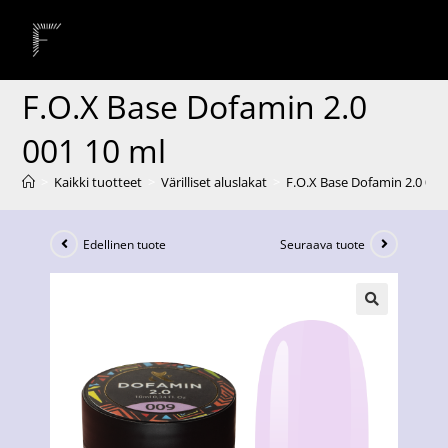
F.O.X Base Dofamin 2.0
001 10 ml
>
Kaikki tuotteet
>
Värilliset aluslakat
>
F.O.X Base Dofamin 2.0 001
Edellinen tuote
Seuraava tuote