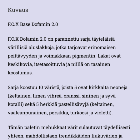
Kuvaus
F.O.X Base Dofamin 2.0
F.O.X Dofamin 2.0 on parannettu sarja täyteläisiä
värillisiä aluslakkoja, jotka tarjoavat erinomaisen
peittävyyden ja voimakkaan pigmentin. Lakat ovat
keskikovia, itsetasoittuvia ja niillä on tasainen
koostumus.
Sarja koostuu 10 väristä, joista 5 ovat kirkkaita neoneja
(keltainen, limen vihreä, oranssi, sininen ja syvä
koralli) sekä 5 herkkiä pastellisävyjä (keltainen,
vaaleanpunainen, persikka, turkoosi ja violetti).
Tämän paletin mehukkaat värit sulautuvat täydellisesti
yhteen, mahdollistaen trendikkäiden liukuvärien ja