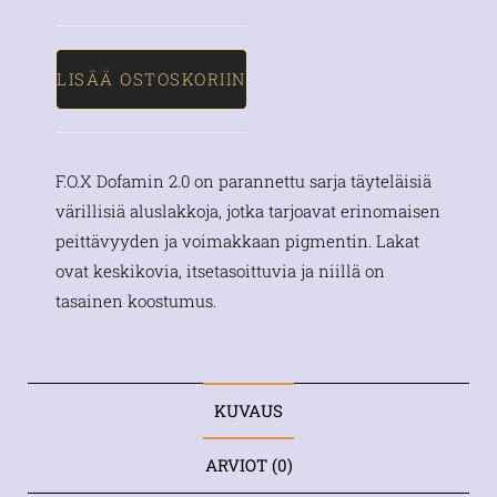
LISÄÄ OSTOSKORIIN
F.O.X Dofamin 2.0 on parannettu sarja täyteläisiä
värillisiä aluslakkoja, jotka tarjoavat erinomaisen
peittävyyden ja voimakkaan pigmentin. Lakat
ovat keskikovia, itsetasoittuvia ja niillä on
tasainen koostumus.
KUVAUS
ARVIOT (0)