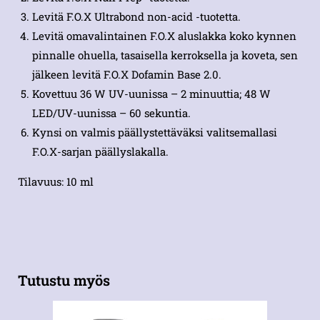
Levitä F.O.X Ultrabond non-acid -tuotetta.
Levitä omavalintainen F.O.X aluslakka koko kynnen
pinnalle ohuella, tasaisella kerroksella ja koveta, sen
jälkeen levitä F.O.X Dofamin Base 2.0.
Kovettuu 36 W UV-uunissa – 2 minuuttia; 48 W
LED/UV-uunissa – 60 sekuntia.
Kynsi on valmis päällystettäväksi valitsemallasi
F.O.X-sarjan päällyslakalla.
Tilavuus: 10 ml
Tutustu myös