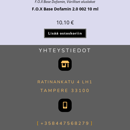
F.O.X Base Dofamin
,
Värilliset aluslakat
F.O.X Base Dofamin 2.0 002 10 ml
10.10
€
Lisää ostoskoriin
YHTEYSTIEDOT
RATINANKATU 4 LH1
TAMPERE 33100
+358447568279