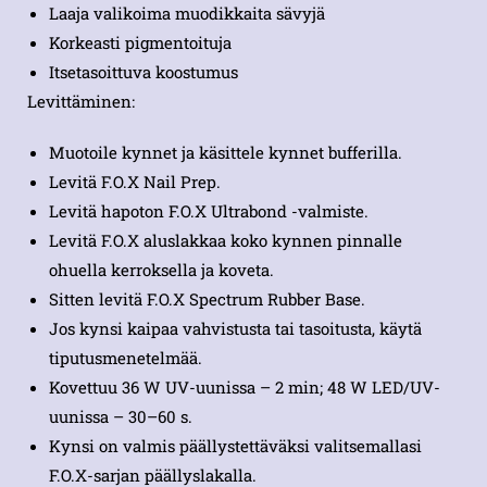
Laaja valikoima muodikkaita sävyjä
Korkeasti pigmentoituja
Itsetasoittuva koostumus
Levittäminen:
Muotoile kynnet ja käsittele kynnet bufferilla.
Levitä F.O.X Nail Prep.
Levitä hapoton F.O.X Ultrabond -valmiste.
Levitä F.O.X aluslakkaa koko kynnen pinnalle
ohuella kerroksella ja koveta.
Sitten levitä F.O.X Spectrum Rubber Base.
Jos kynsi kaipaa vahvistusta tai tasoitusta, käytä
tiputusmenetelmää.
Kovettuu 36 W UV-uunissa – 2 min; 48 W LED/UV-
uunissa – 30–60 s.
Kynsi on valmis päällystettäväksi valitsemallasi
F.O.X-sarjan päällyslakalla.