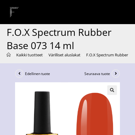
F.O.X Spectrum Rubber
Base 073 14 ml
>
Kaikki tuotteet
>
Värilliset aluslakat
>
F.O.X Spectrum Rubber Bas
Edellinen tuote
Seuraava tuote