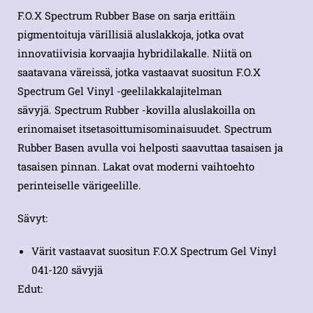
F.O.X Spectrum Rubber Base on sarja erittäin
pigmentoituja värillisiä aluslakkoja, jotka ovat
innovatiivisia korvaajia hybridilakalle. Niitä on
saatavana väreissä, jotka vastaavat suositun F.O.X
Spectrum Gel Vinyl -geelilakkalajitelman
sävyjä. Spectrum Rubber -kovilla aluslakoilla on
erinomaiset itsetasoittumisominaisuudet. Spectrum
Rubber Basen avulla voi helposti saavuttaa tasaisen ja
tasaisen pinnan. Lakat ovat moderni vaihtoehto
perinteiselle värigeelille.
Sävyt:
Värit vastaavat suositun F.O.X Spectrum Gel Vinyl
041-120 sävyjä
Edut: