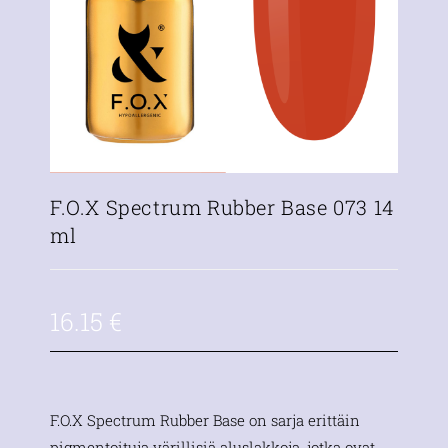
F.O.X Spectrum Rubber Base 073 14
ml
16.15
€
F.O.X Spectrum Rubber Base on sarja erittäin
pigmentoituja värillisiä aluslakkoja, jotka ovat