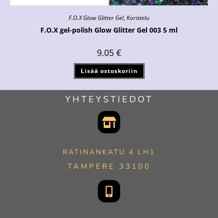
F.O.X Glow Glitter Gel
,
Koristelu
F.O.X gel-polish Glow Glitter Gel 003 5 ml
9.05
€
Lisää ostoskoriin
YHTEYSTIEDOT
RATINANKATU 4 LH1
TAMPERE 33100