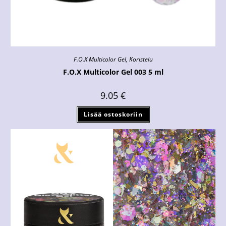
F.O.X Multicolor Gel
,
Koristelu
F.O.X Multicolor Gel 003 5 ml
9.05
€
Lisää ostoskoriin