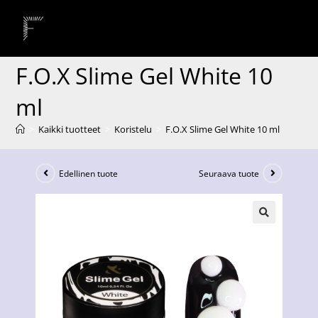
F.O.X Slime Gel White 10
ml
>
Kaikki tuotteet
>
Koristelu
>
F.O.X Slime Gel White 10 ml
Edellinen tuote
Seuraava tuote