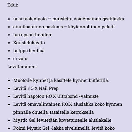
Edut:
uusi tuotemuoto — puristettu voidemainen geelilakka
ainutlaatuinen pakkaus – käytännöllinen paletti
luo upean hohdon
Koristelukäyttö
helppo levittää
ei valu
Levittäminen:
Muotoile kynnet ja käsittele kynnet bufferilla.
Levitä F.O.X Nail Prep
Levitä hapoton F.O.X Ultrabond -valmiste
Levitä omavalintainen F.O.X aluslakka koko kynnen
pinnalle ohuella, tasaisella kerroksella
Mystic Gel levitetään kovettuneelle aluslakalle
Poimi Mystic Gel -lakka siveltimellä, levitä koko