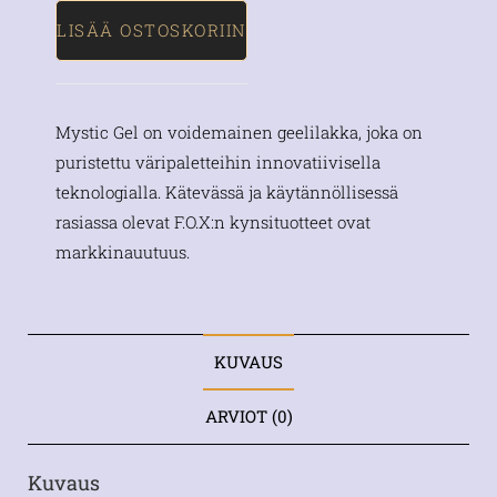
LISÄÄ OSTOSKORIIN
Mystic Gel on voidemainen geelilakka, joka on
puristettu väripaletteihin innovatiivisella
teknologialla. Kätevässä ja käytännöllisessä
rasiassa olevat F.O.X:n kynsituotteet ovat
markkinauutuus.
KUVAUS
ARVIOT (0)
Kuvaus