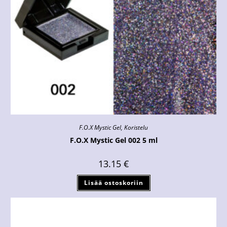
F.O.X Mystic Gel
,
Koristelu
F.O.X Mystic Gel 002 5 ml
13.15
€
Lisää ostoskoriin