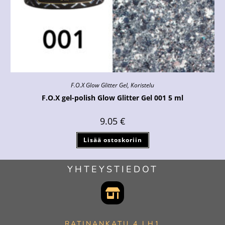
F.O.X Glow Glitter Gel
,
Koristelu
F.O.X gel-polish Glow Glitter Gel 001 5 ml
9.05
€
Lisää ostoskoriin
YHTEYSTIEDOT
RATINANKATU 4 LH1