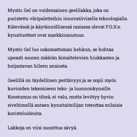
Mystic Gel on voidemainen geelilakka, joka on
puristettu väripaletteihin innovatiivisella teknologialla.
Kätevässä ja käytännöllisessä rasiassa olevat F.O.X:n
kynsituotteet ovat markkinauutuus.
Mystic Gel luo uskomattoman hehkun, se hohtaa
upeasti suuren määrän kimaltelevien hiukkasten ja
heijastavan hileen ansiosta.
Geelillä on täydellinen peittävyys ja se sopii myös
kuvioiden tekemiseen teko- ja luonnonkynsille.
Koostumus on tiheä, ei valu, mutta levittyy hyvin
siveltimellä antaen kynsitaiteilijan toteuttaa erilaisia ​​
koristeluideoita.
Lakkoja on viisi suosittua sävyä.