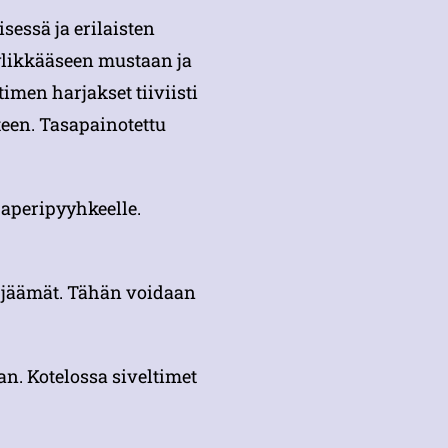
sessä ja erilaisten
yylikkääseen mustaan ja
timen harjakset tiiviisti
teen. Tasapainotettu
paperipyyhkeelle.
in jäämät. Tähän voidaan
an. Kotelossa siveltimet