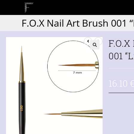
F.O.X Nail Art Brush 001 “L
F.O.X
001 “L
16.10