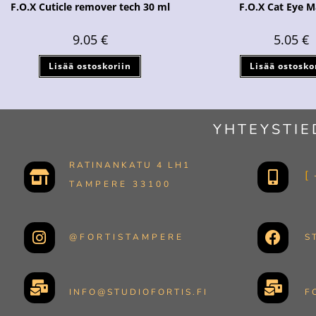
F.O.X Cuticle remover tech 30 ml
F.O.X Cat Eye 
9.05
€
5.05
€
Lisää ostoskoriin
Lisää ostosko
YHTEYSTIE
RATINANKATU 4 LH1
TAMPERE 33100
@FORTISTAMPERE
S
INFO@STUDIOFORTIS.FI
F