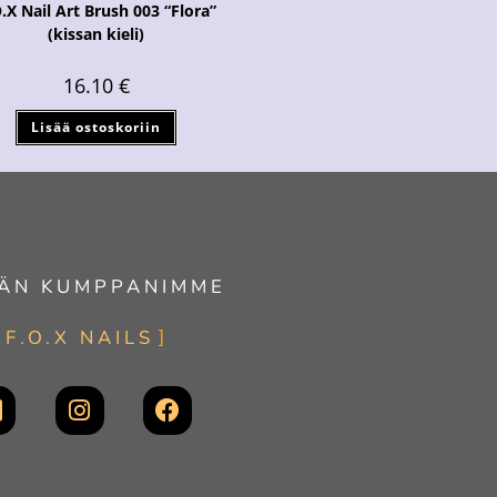
.X Nail Art Brush 003 “Flora”
(kissan kieli)
16.10
€
Lisää ostoskoriin
ÄN KUMPPANIMME
F.O.X NAILS