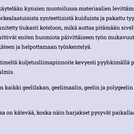
käytetään kynsien muotoilussa materiaalien levittämi
rkealaatuisista synteettisistä kuiduista ja pakattu t
nnitetty tiukasti koteloon, mikä auttaa pitämään sivel
nittivät eniten huomiota päivittäiseen työn mukavuu
äteen ja helpottamaan työskentelyä.
ltimeltä kuljetusliimapinnoite kevyesti pyyhkimällä 
almis.
n kaikki geelilakan, geelimaalin, geelin ja polygeel
sa on kätevää, koska näin harjakset pysyvät paikalla