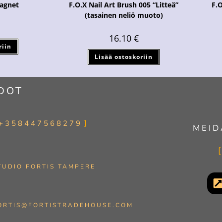
Magnet
F.O.X Nail Art Brush 005 “Litteä”
F.O
(tasainen neliö muoto)
16.10
€
riin
Lisää ostoskoriin
DOT
+358447568279
MEID
TUDIO FORTIS TAMPERE
ORTIS@FORTISTRADEHOUSE.COM