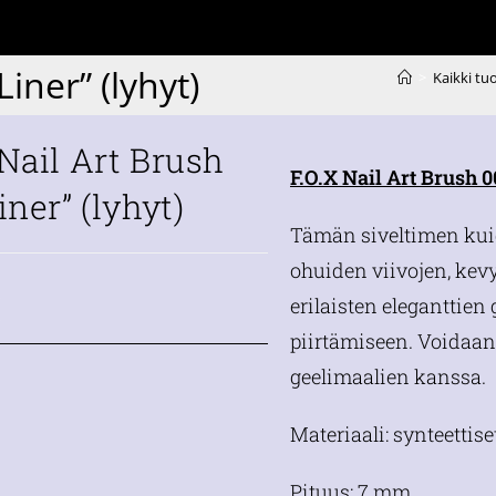
iner” (lyhyt)
>
Kaikki tu
 Nail Art Brush
F.O.X Nail Art Brush 0
iner” (lyhyt)
Tämän siveltimen kuid
ohuiden viivojen, kev
€
erilaisten eleganttie
piirtämiseen. Voidaan 
geelimaalien kanssa.
Materiaali: synteettiset
Pituus: 7 mm.