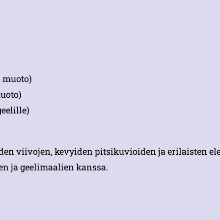
a muoto)
muoto)
eelille)
en viivojen, kevyiden pitsikuvioiden ja erilaisten e
en ja geelimaalien kanssa.