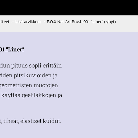
otteet
>
Lisätarvikkeet
>
F.O.X Nail Art Brush 001 “Liner” (lyhyt)
01 “Liner”
un pituus sopii erittäin
yiden pitsikuvioiden ja
n geometristen muotojen
käyttää geelilakkojen ja
, tiheät, elastiset kuidut.