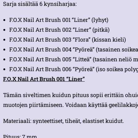
Sarja sisältää 6 kynsiharjaa:
F.O.X Nail Art Brush 001 “Liner” (lyhyt)
F.O.X Nail Art Brush 002 “Liner” (pitkä)
F.O.X Nail Art Brush 003 “Flora” (kissan kieli)
F.O.X Nail Art Brush 004 “Pyöreä” (tasainen soike
F.O.X Nail Art Brush 005 “Litteä” (tasainen neliö 
F.O.X Nail Art Brush 006 “Pyöreä” (iso soikea polyg
F.O.X Nail Art Brush 001 “Liner”
Tämän siveltimen kuidun pituus sopii erittäin ohuid
muotojen piirtämiseen. Voidaan käyttää geelilakkoj
Materiaali: synteettiset, tiheät, elastiset kuidut.
Pituus: 7 mm.