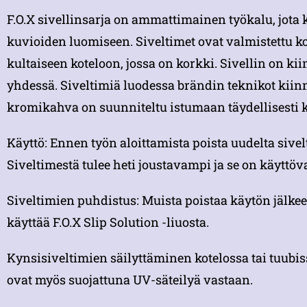
F.O.X sivellinsarja on ammattimainen työkalu, jota 
kuvioiden luomiseen. Siveltimet ovat valmistettu ko
kultaiseen koteloon, jossa on korkki. Sivellin on kii
yhdessä. Siveltimiä luodessa brändin teknikot kiin
kromikahva on suunniteltu istumaan täydellisesti k
Käyttö: Ennen työn aloittamista poista uudelta sive
Siveltimestä tulee heti joustavampi ja se on käyttöv
Siveltimien puhdistus: Muista poistaa käytön jälkee
käyttää F.O.X Slip Solution -liuosta.
Kynsisiveltimien säilyttäminen kotelossa tai tuubis
ovat myös suojattuna UV-säteilyä vastaan.