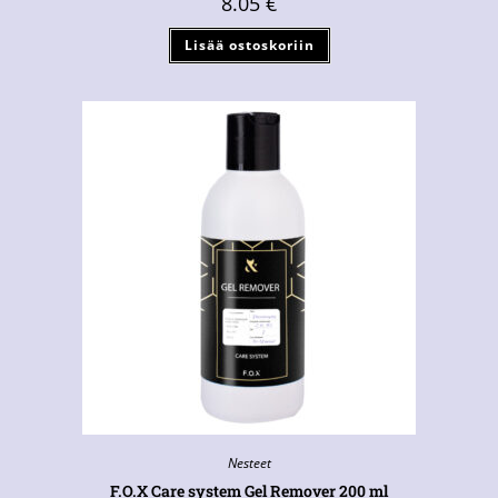
8.05
€
Lisää ostoskoriin
Nesteet
F.O.X Care system Gel Remover 200 ml