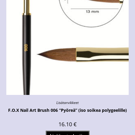
Lisätarvikkeet
F.O.X Nail Art Brush 006 “Pyöreä” (iso soikea polygeelille)
16.10
€