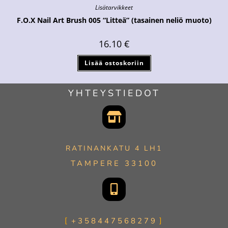
Lisätarvikkeet
F.O.X Nail Art Brush 005 “Litteä” (tasainen neliö muoto)
16.10
€
Lisää ostoskoriin
YHTEYSTIEDOT
RATINANKATU 4 LH1
TAMPERE 33100
+358447568279