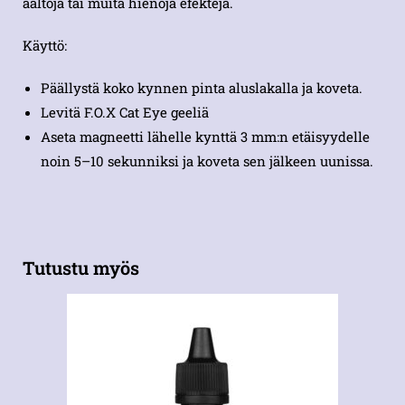
aaltoja tai muita hienoja efektejä.
Käyttö:
Päällystä koko kynnen pinta aluslakalla ja koveta.
Levitä F.O.X Cat Eye geeliä
Aseta magneetti lähelle kynttä 3 mm:n etäisyydelle
noin 5–10 sekunniksi ja koveta sen jälkeen uunissa.
Tutustu myös