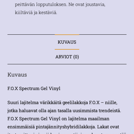
peittävän lopputuloksen. Ne ovat joustavia,
kiiltäviä ja kestäviä.
KUVAUS
ARVIOT (0)
Kuvaus
F.O.X Spectrum Gel Vinyl
Suuri lajitelma värikkäitä geelilakkoja F.O.X – niille,
jotka haluavat olla ajan tasalla uusimmista trendeistä.
F.O.X Spectrum Gel Vinyl on lajitelma maailman
ensimmäisiä pintajännityshybridilakkoja. Lakat ovat