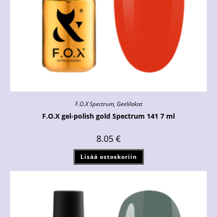
F.O.X Spectrum
,
Geelilakat
F.O.X gel-polish gold Spectrum 141 7 ml
8.05
€
Lisää ostoskoriin