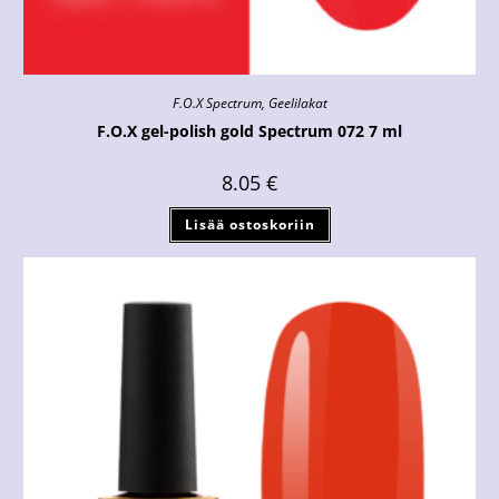
F.O.X Spectrum
,
Geelilakat
F.O.X gel-polish gold Spectrum 072 7 ml
8.05
€
Lisää ostoskoriin