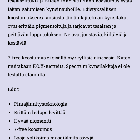
itsetasoittuvia ja niiden innovatiivinen koostumus estää
lakan valumisen kynsinauhoille. Edistyksellisen
koostumuksensa ansiosta tämän lajitelman kynsilakat
ovat erittäin pigmentoituja ja tarjoavat tasaisen ja
peittävän lopputuloksen. Ne ovat joustavia, kiiltäviä ja
kestäviä.
7-free koostumus ei sisällä myrkyllisiä ainesosia. Kuten
muitakaan F.O.X-tuotteita, Spectrum kynsilakkoja ei ole
testattu eläimillä.
Edut:
Pintajännitysteknologia
Erittäin helppo levittää
Hyvää pigmentti
7-free koostumus
Laaja valikoima muodikkaita sävyjä