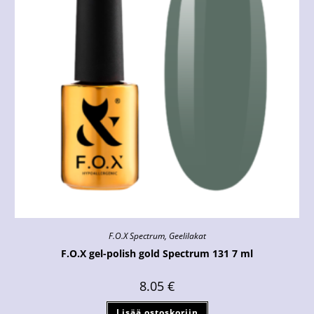
F.O.X Spectrum
,
Geelilakat
F.O.X gel-polish gold Spectrum 131 7 ml
8.05
€
Lisää ostoskoriin