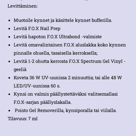
Levittäminen:
Muotoile kynnet ja käsittele kynnet bufferilla.
Levitä F.O.X Nail Prep
Levitä hapoton F.O.X Ultrabond -valmiste
Levitä omavalintainen F.O.X aluslakka koko kynnen
pinnalle ohuella, tasaisella kerroksella;
Levitä 1-2 ohutta kerrosta F.O.X Spectrum Gel Vinyl -
geeliä
Koveta 36 W UV-uunissa 2 minuuttia; tai alle 48 W
LED/UV-uunissa 60 s.
Kynsi on valmis päällystettäväksi valitsemallasi
F.O.X-sarjan päällyslakalla.
Poisto Gel Removerilla, kynsiporalla tai viilalla.
Tilavuus: 7 ml