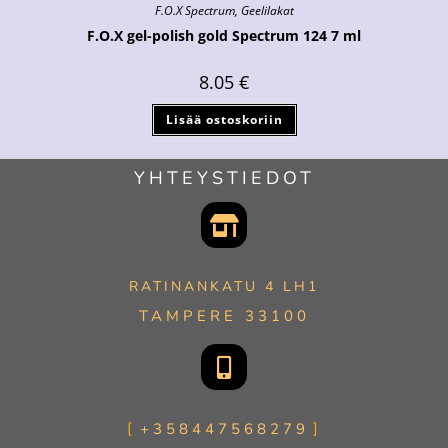
F.O.X Spectrum
,
Geelilakat
F.O.X gel-polish gold Spectrum 124 7 ml
8.05
€
Lisää ostoskoriin
YHTEYSTIEDOT
RATINANKATU 4 LH1
TAMPERE 33100
+358447568279