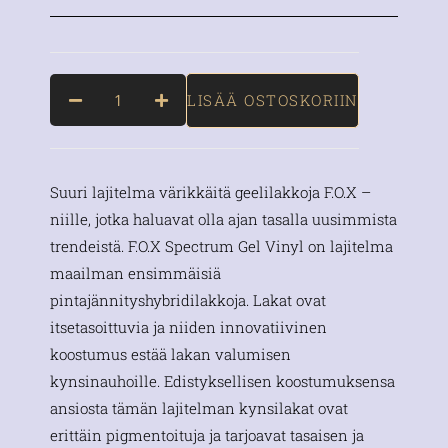
LISÄÄ OSTOSKORIIN
Suuri lajitelma värikkäitä geelilakkoja F.O.X –
niille, jotka haluavat olla ajan tasalla uusimmista
trendeistä. F.O.X Spectrum Gel Vinyl on lajitelma
maailman ensimmäisiä
pintajännityshybridilakkoja. Lakat ovat
itsetasoittuvia ja niiden innovatiivinen
koostumus estää lakan valumisen
kynsinauhoille. Edistyksellisen koostumuksensa
ansiosta tämän lajitelman kynsilakat ovat
erittäin pigmentoituja ja tarjoavat tasaisen ja