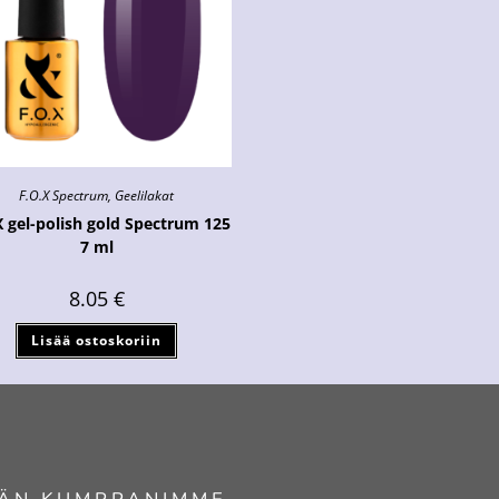
F.O.X Spectrum
,
Geelilakat
X gel-polish gold Spectrum 125
7 ml
8.05
€
Lisää ostoskoriin