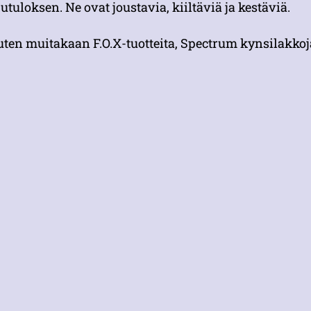
utuloksen. Ne ovat joustavia, kiiltäviä ja kestäviä.
uten muitakaan F.O.X-tuotteita, Spectrum kynsilakkoja e