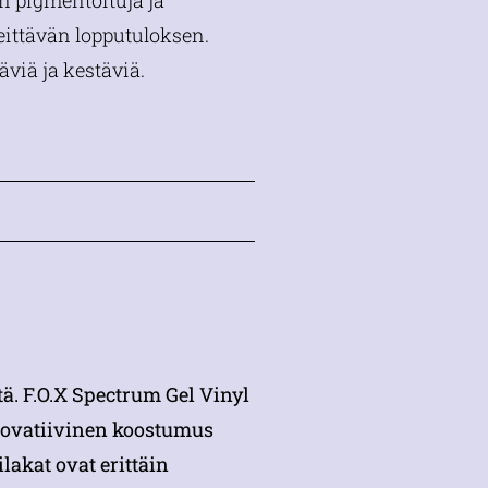
in pigmentoituja ja
peittävän lopputuloksen.
täviä ja kestäviä.
tä. F.O.X Spectrum Gel Vinyl
nnovatiivinen koostumus
akat ovat erittäin