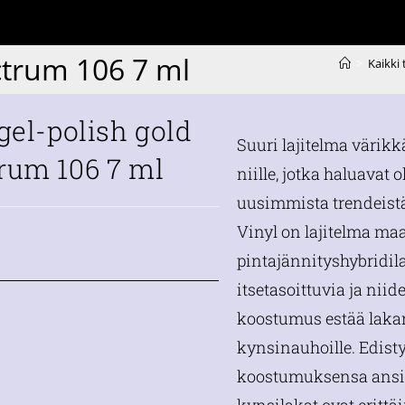
ctrum 106 7 ml
>
Kaikki
 gel-polish gold
Suuri lajitelma värikk
rum 106 7 ml
niille, jotka haluavat o
uusimmista trendeistä
Vinyl on lajitelma m
pintajännityshybridil
itsetasoittuvia ja nii
koostumus estää laka
kynsinauhoille. Edist
koostumuksensa ansio