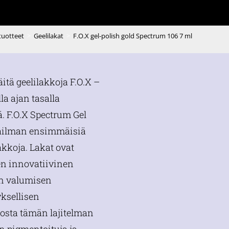
 tuotteet
>
Geelilakat
>
F.O.X gel-polish gold Spectrum 106 7 ml
äitä geelilakkoja F.O.X –
lla ajan tasalla
. F.O.X Spectrum Gel
aailman ensimmäisiä
akkoja. Lakat ovat
den innovatiivinen
n valumisen
yksellisen
sta tämän lajitelman