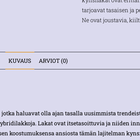
kynsilakat ovat erittä
tarjoavat tasaisen ja 
Ne ovat joustavia, kiil
KUVAUS
ARVIOT (0)
e, jotka haluavat olla ajan tasalla uusimmista trendeis
ridilakkoja. Lakat ovat itsetasoittuvia ja niiden i
sen koostumuksensa ansiosta tämän lajitelman kynsil