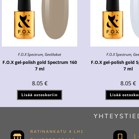
F.O.X Spectrum
,
Geelilakat
F.O.X Spectrum
,
Gee
F.O.X gel-polish gold Spectrum 160
F.O.X gel-polish gold 
7 ml
7 ml
8.05
€
8.05
€
Lisää ostoskoriin
Lisää ostosko
YHTEYSTIE
RATINANKATU 4 LH1