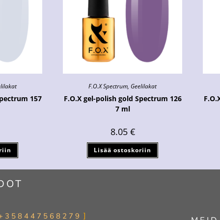
lilakat
F.O.X Spectrum
,
Geelilakat
Spectrum 157
F.O.X gel-polish gold Spectrum 126
F.O.
7 ml
8.05
€
riin
Lisää ostoskoriin
DOT
+358447568279