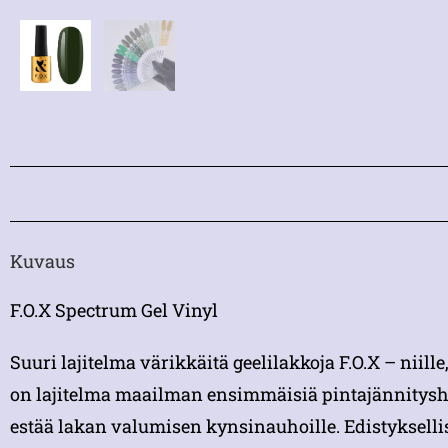
Kuvaus
F.O.X Spectrum Gel Vinyl
Suuri lajitelma värikkäitä geelilakkoja F.O.X – niill
on lajitelma maailman ensimmäisiä pintajännityshyb
estää lakan valumisen kynsinauhoille. Edistykselli