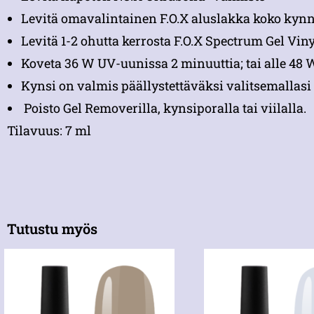
Levitä omavalintainen F.O.X aluslakka koko kynne
Levitä 1-2 ohutta kerrosta F.O.X Spectrum Gel Viny
Koveta 36 W UV-uunissa 2 minuuttia; tai alle 48
Kynsi on valmis päällystettäväksi valitsemallasi 
Poisto Gel Removerilla, kynsiporalla tai viilalla.
Tilavuus: 7 ml
Tutustu myös