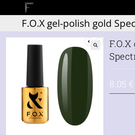
F.O.X gel-polish gold Spe
F.O.X
Spect
8.05
€