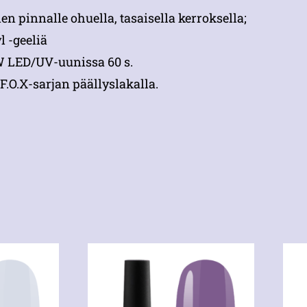
n pinnalle ohuella, tasaisella kerroksella;
l -geeliä
 W LED/UV-uunissa 60 s.
F.O.X-sarjan päällyslakalla.