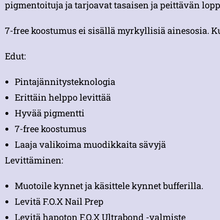
pigmentoituja ja tarjoavat tasaisen ja peittävän lopp
7-free koostumus ei sisällä myrkyllisiä ainesosia. K
Edut:
Pintajännitysteknologia
Erittäin helppo levittää
Hyvää pigmentti
7-free koostumus
Laaja valikoima muodikkaita sävyjä
Levittäminen:
Muotoile kynnet ja käsittele kynnet bufferilla.
Levitä F.O.X Nail Prep
Levitä hapoton F.O.X Ultrabond -valmiste