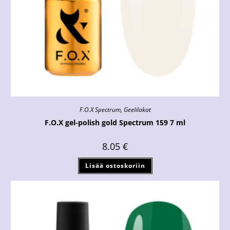
F.O.X Spectrum
,
Geelilakat
F.O.X gel-polish gold Spectrum 159 7 ml
8.05
€
Lisää ostoskoriin