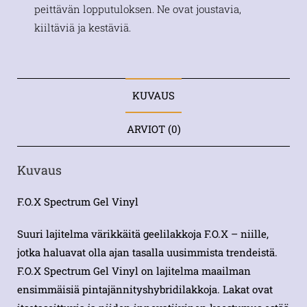
peittävän lopputuloksen. Ne ovat joustavia,
kiiltäviä ja kestäviä.
KUVAUS
ARVIOT (0)
Kuvaus
F.O.X Spectrum Gel Vinyl
Suuri lajitelma värikkäitä geelilakkoja F.O.X – niille,
jotka haluavat olla ajan tasalla uusimmista trendeistä.
F.O.X Spectrum Gel Vinyl on lajitelma maailman
ensimmäisiä pintajännityshybridilakkoja. Lakat ovat