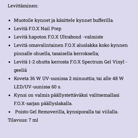
Levittäminen:
Muotoile kynnet ja käsittele kynnet bufferilla.
Levitä F.O.X Nail Prep
Levitä hapoton F.O.X Ultrabond -valmiste
Levitä omavalintainen F.O.X aluslakka koko kynnen
pinnalle ohuella, tasaisella kerroksella;
Levitä 1-2 ohutta kerrosta F.O.X Spectrum Gel Vinyl -
geeliä
Koveta 36 W UV-uunissa 2 minuuttia; tai alle 48 W
LED/UV-uunissa 60 s.
Kynsi on valmis päällystettäväksi valitsemallasi
F.O.X-sarjan päällyslakalla.
Poisto Gel Removerilla, kynsiporalla tai viilalla.
Tilavuus: 7 ml