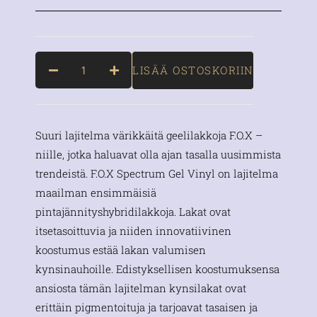
LISÄÄ OSTOSKORIIN
Suuri lajitelma värikkäitä geelilakkoja F.O.X –
niille, jotka haluavat olla ajan tasalla uusimmista
trendeistä. F.O.X Spectrum Gel Vinyl on lajitelma
maailman ensimmäisiä
pintajännityshybridilakkoja. Lakat ovat
itsetasoittuvia ja niiden innovatiivinen
koostumus estää lakan valumisen
kynsinauhoille. Edistyksellisen koostumuksensa
ansiosta tämän lajitelman kynsilakat ovat
erittäin pigmentoituja ja tarjoavat tasaisen ja