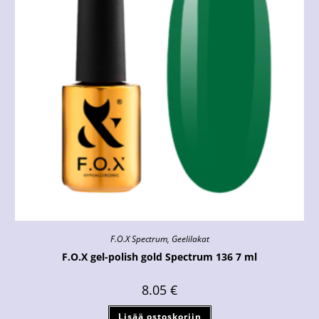
F.O.X Spectrum
,
Geelilakat
F.O.X gel-polish gold Spectrum 136 7 ml
8.05
€
Lisää ostoskoriin