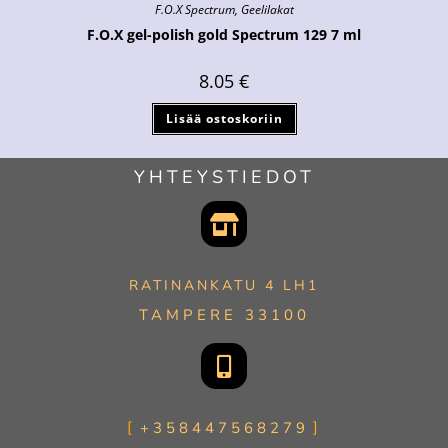
F.O.X Spectrum
,
Geelilakat
F.O.X gel-polish gold Spectrum 129 7 ml
8.05
€
Lisää ostoskoriin
YHTEYSTIEDOT
RATINANKATU 4 LH1
TAMPERE 33100
+358447568279