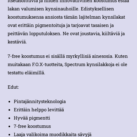
itsetasoittuvia ja niiden innovatiivinen koostumus estää
lakan valumisen kynsinauhoille. Edistyksellisen
koostumuksensa ansiosta tämän lajitelman kynsilakat
ovat erittäin pigmentoituja ja tarjoavat tasaisen ja
peittävän lopputuloksen. Ne ovat joustavia, kiiltäviä ja
kestäviä.
7-free koostumus ei sisällä myrkyllisiä ainesosia. Kuten
muitakaan F.O.X-tuotteita, Spectrum kynsilakkoja ei ole
testattu eläimillä.
Edut:
Pintajännitysteknologia
Erittäin helppo levittää
Hyvää pigmentti
7-free koostumus
Laaja valikoima muodikkaita sävyjä