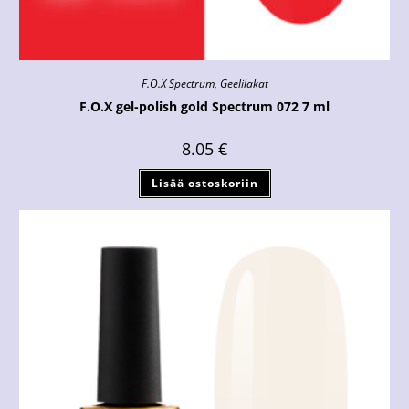
F.O.X Spectrum
,
Geelilakat
F.O.X gel-polish gold Spectrum 072 7 ml
8.05
€
Lisää ostoskoriin