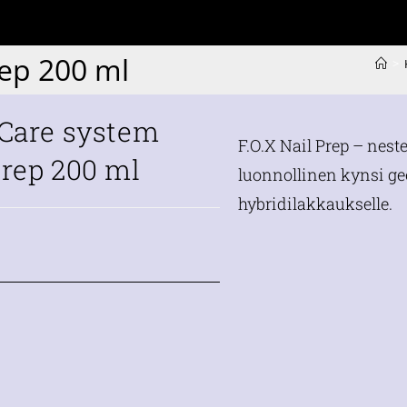
rep 200 ml
>
 Care system
F.O.X Nail Prep – nest
Prep 200 ml
luonnollinen kynsi gee
hybridilakkaukselle.