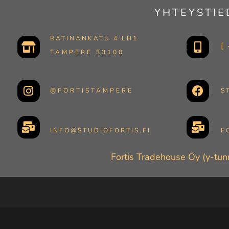
YHTEYSTIE
RATINANKATU 4 LH1
TAMPERE 33100
@FORTISTAMPERE
S
INFO@STUDIOFORTIS.FI
F
Fortis Tradehouse Oy (y-tu