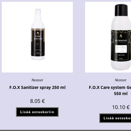
Nesteet
Nesteet
F.O.X Sanitizer spray 250 ml
F.O.X Care system G
550 ml
8.05
€
10.10
€
Lisää ostoskoriin
Lisää ostosko