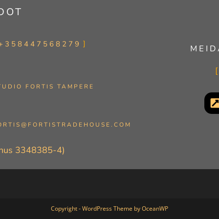
DOT
+358447568279
MEID
TUDIO FORTIS TAMPERE
ORTIS@FORTISTRADEHOUSE.COM
nnus 3348385-4)
Copyright - WordPress Theme by OceanWP