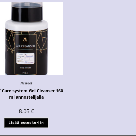
Nesteet
X Care system Gel Cleanser 160
ml annostelijalla
8.05
€
Lisää ostoskoriin