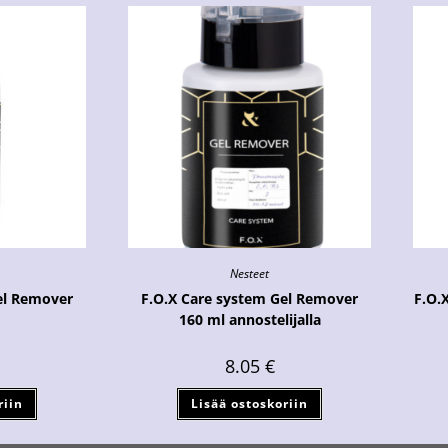
Nesteet
el Remover
F.O.X Care system Gel Remover
F.O.
160 ml annostelijalla
8.05
€
riin
Lisää ostoskoriin