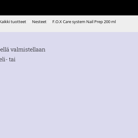
Kaikki tuotteet
>
Nesteet
>
F.O.X Care system Nail Prep 200 ml
eellä valmistellaan
li- tai