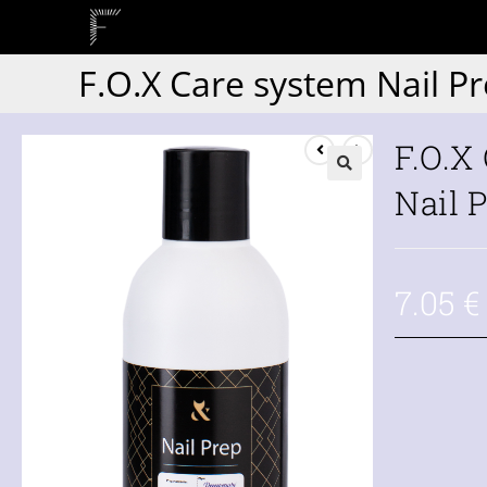
F.O.X Care system Nail P
F.O.X
Nail 
7.05
€