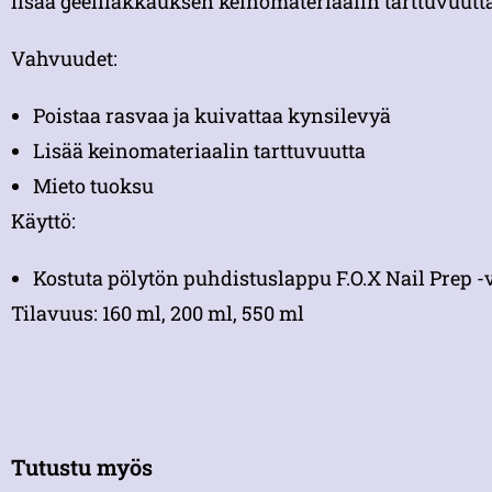
lisää geelilakkauksen keinomateriaalin tarttuvuutta
Vahvuudet:
Poistaa rasvaa ja kuivattaa kynsilevyä
Lisää keinomateriaalin tarttuvuutta
Mieto tuoksu
Käyttö:
Kostuta pölytön puhdistuslappu F.O.X Nail Prep -
Tilavuus: 160 ml, 200 ml, 550 ml
Tutustu myös