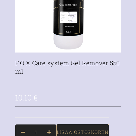
F.O.X Care system Gel Remover 550
ml
10.10
€
LISÄÄ OSTOSKORIIN