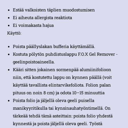
Estää valkoisten täplien muodostumisen
Ei aiheuta allergista reaktiota
Ei voimakasta hajua
Käyttö:
Poista päällyslakan bufferia käyttämällä.
Kostuta pölytön puhdistuslappu F.O.X Gel Remover -
geelinpoistoaineella.
Kääri sitten jokainen sormenpää alumiinifolioon
niin, että kostutettu lappu on kynnen päällä (voit
käyttää tavallista elintarvikefoliota. Folion palan
pituus on noin 8 cm) ja odota 10–15 minuuttia
Poista folio ja jäljellä oleva geeli puisella
manikyyritikulla tai kynsinauhatyöntimellä. On
tärkeää tehdä tämä asteittain: poista folio yhdestä
kynnestä ja poista jäljellä oleva geeli. Työstä