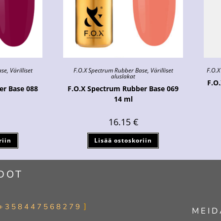
ase
,
Värilliset
F.O.X Spectrum Rubber Base
,
Värilliset
F.O.X
aluslakat
F.O.
er Base 088
F.O.X Spectrum Rubber Base 069
14 ml
16.15
€
riin
Lisää ostoskoriin
DOT
+358447568279
MEID