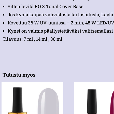
Sitten levitä F.O.X Tonal Cover Base.
Jos kynsi kaipaa vahvistusta tai tasoitusta, käyt
Kovettuu 36 W UV-uunissa – 2 min; 48 W LED/UV
Kynsi on valmis päällystettäväksi valitsemallasi 
Tilavuus: 7 ml , 14 ml , 30 ml
Tutustu myös