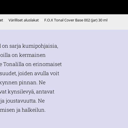
et
>
Värilliset aluslakat
>
F.O.X Tonal Cover Base 002 (jar) 30 ml
l on sarja kumipohjaisia,
 joilla on kermainen
 Tonalilla on erinomaiset
suudet, joiden avulla voit
 kynnen pinnan. Ne
avat kynsilevyä, antavat
ja joustavuutta. Ne
misen ja halkeilun.