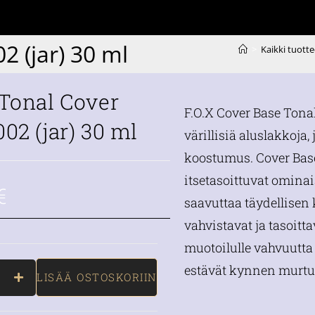
2 (jar) 30 ml
>
Kaikki tuotte
 Tonal Cover
F.O.X Cover Base Tona
02 (jar) 30 ml
värillisiä aluslakkoja,
koostumus. Cover Base
itsetasoittuvat ominai
€
saavuttaa täydellisen
vahvistavat ja tasoitt
muotoilulle vahvuutta 
estävät kynnen murtu
LISÄÄ OSTOSKORIIN