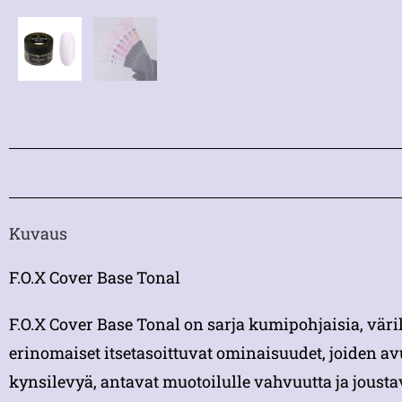
Kuvaus
F.O.X Cover Base Tonal
F.O.X Cover Base Tonal on sarja kumipohjaisia, väri
erinomaiset itsetasoittuvat ominaisuudet, joiden av
kynsilevyä, antavat muotoilulle vahvuutta ja joust