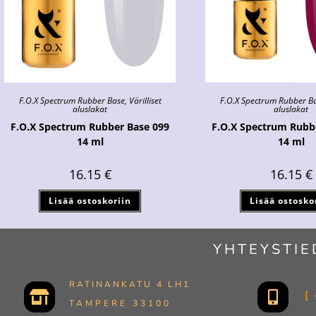
F.O.X Spectrum Rubber Base
,
Värilliset
F.O.X Spectrum Rubber B
aluslakat
aluslakat
F.O.X Spectrum Rubber Base 099
F.O.X Spectrum Rubb
14 ml
14 ml
16.15
€
16.15
€
Lisää ostoskoriin
Lisää ostosko
YHTEYSTIE
RATINANKATU 4 LH1
TAMPERE 33100