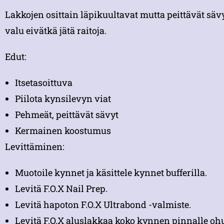
Lakkojen osittain läpikuultavat mutta peittävät sävy
valu eivätkä jätä raitoja.
Edut:
Itsetasoittuva
Piilota kynsilevyn viat
Pehmeät, peittävät sävyt
Kermainen koostumus
Levittäminen:
Muotoile kynnet ja käsittele kynnet bufferilla.
Levitä F.O.X Nail Prep.
Levitä hapoton F.O.X Ultrabond -valmiste.
Levitä F.O.X aluslakkaa koko kynnen pinnalle ohue