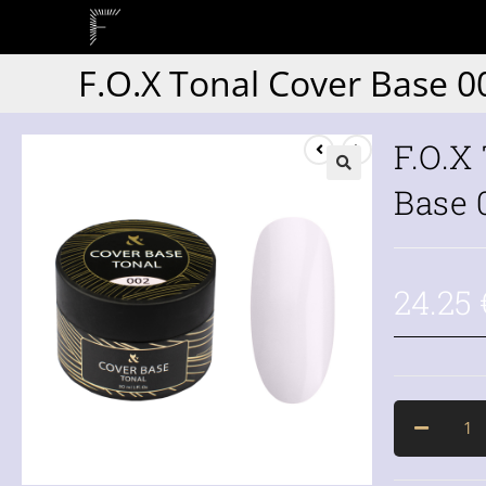
F.O.X Tonal Cover Base 00
F.O.X
Base 0
24.25