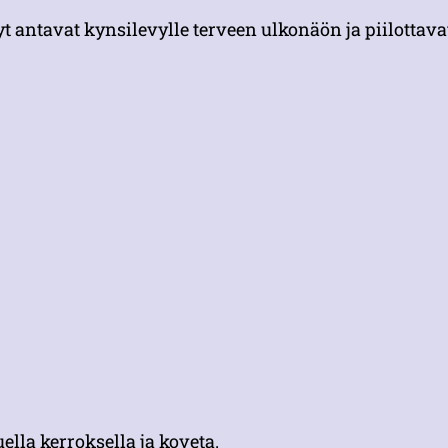
t antavat kynsilevylle terveen ulkonäön ja piilottava
lla kerroksella ja koveta.