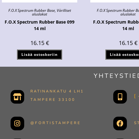
F.O.X Spectrum Rubber Base
,
Värilliset
F.O.X Spectrum Rubber B
aluslakat
aluslakat
F.O.X Spectrum Rubber Base 099
F.O.X Spectrum Rubb
14 ml
14 ml
16.15
€
16.15
€
Lisää ostoskoriin
Lisää ostosko
YHTEYSTIE
RATINANKATU 4 LH1
TAMPERE 33100
@FORTISTAMPERE
S