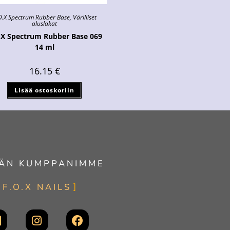
O.X Spectrum Rubber Base
,
Värilliset
aluslakat
.X Spectrum Rubber Base 069
14 ml
16.15
€
Lisää ostoskoriin
ÄN KUMPPANIMME
F.O.X NAILS