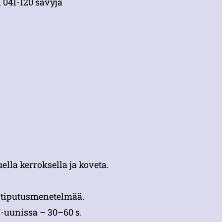
 041-120 sävyjä
lla kerroksella ja koveta.
ä tiputusmenetelmää.
-uunissa – 30–60 s.