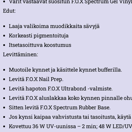
Värit vastaavat suositun F.O.X Spectrum Gel Vinyl
Edut:
Laaja valikoima muodikkaita sävyjä
Korkeasti pigmentoituja
Itsetasoittuva koostumus
Levittäminen:
Muotoile kynnet ja käsittele kynnet bufferilla.
Levitä F.O.X Nail Prep.
Levitä hapoton F.O.X Ultrabond -valmiste.
Levitä F.O.X aluslakkaa koko kynnen pinnalle ohue
Sitten levitä F.O.X Spectrum Rubber Base.
Jos kynsi kaipaa vahvistusta tai tasoitusta, käyt
Kovettuu 36 W UV-uunissa – 2 min; 48 W LED/UV