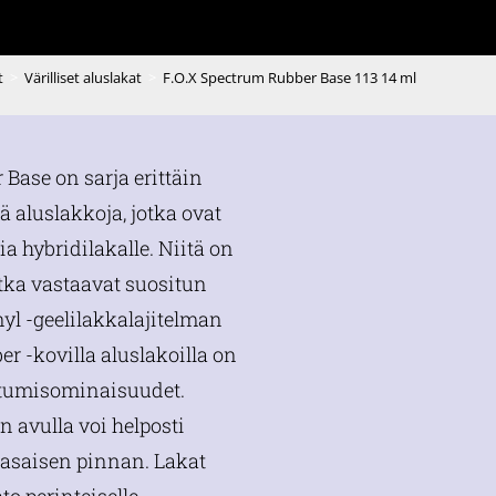
t
>
Värilliset aluslakat
>
F.O.X Spectrum Rubber Base 113 14 ml
Base on sarja erittäin
ä aluslakkoja, jotka ovat
ia hybridilakalle. Niitä on
otka vastaavat suositun
yl -geelilakkalajitelman
r -kovilla aluslakoilla on
ttumisominaisuudet.
 avulla voi helposti
tasaisen pinnan. Lakat