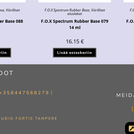
ase
,
Värilliset
F.O.X Spectrum Rubber Base
,
Värilliset
F.
aluslakat
er Base 088
F.O.X Spectrum Rubber Base 079
F.O
14 ml
16.15
€
riin
Lisää ostoskoriin
DOT
+358447568279
MEID
TUDIO FORTIS TAMPERE