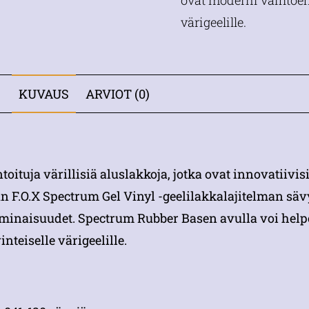
ovat moderni vaihtoeht
värigeelille.
KUVAUS
ARVIOT (0)
oituja värillisiä aluslakkoja, jotka ovat innovatiivisi
un F.O.X Spectrum Gel Vinyl -geelilakkalajitelman säv
ominaisuudet. Spectrum Rubber Basen avulla voi helpo
teiselle värigeelille.