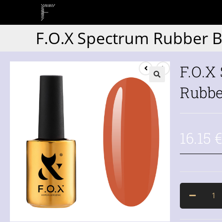
F.O.X Spectrum Rubber B
F.O.X
Rubbe
16.15
€