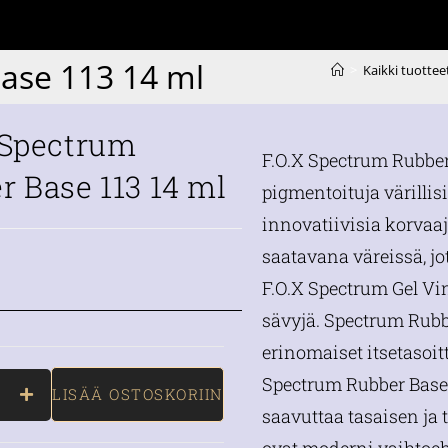
ase 113 14 ml
>
Kaikki tuottee
 Spectrum
F.O.X Spectrum Rubber 
r Base 113 14 ml
pigmentoituja värillisi
innovatiivisia korvaaj
saatavana väreissä, j
F.O.X Spectrum Gel Vin
sävyjä. Spectrum Rubbe
erinomaiset itsetasoi
Spectrum Rubber Basen
LISÄÄ OSTOSKORIIN
saavuttaa tasaisen ja 