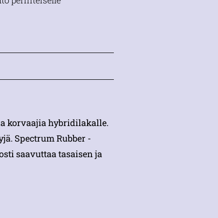
o perinteiselle
a korvaajia hybridilakalle.
yjä. Spectrum Rubber -
sti saavuttaa tasaisen ja