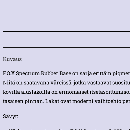
Kuvaus
F.O.X Spectrum Rubber Base on sarja erittäin pigment
Niitä on saatavana väreissä, jotka vastaavat suosit
kovilla aluslakoilla on erinomaiset itsetasoittumis
tasaisen pinnan. Lakat ovat moderni vaihtoehto perin
Sävyt: