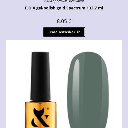
F.O.X Spectrum
,
Geelilakat
F.O.X gel-polish gold Spectrum 133 7 ml
8.05
€
Lisää ostoskoriin