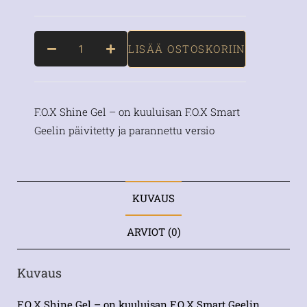
LISÄÄ OSTOSKORIIN
F.O.X Shine Gel – on kuuluisan F.O.X Smart
Geelin päivitetty ja parannettu versio
KUVAUS
ARVIOT (0)
Kuvaus
F.O.X Shine Gel – on kuuluisan F.O.X Smart Geelin