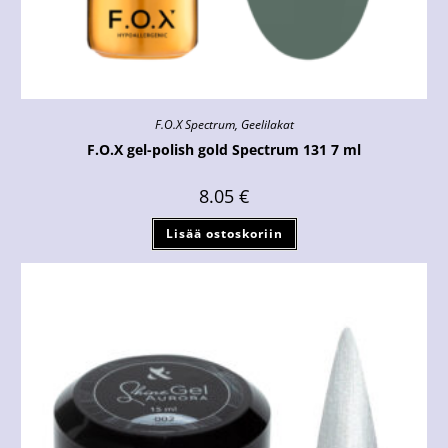
F.O.X Spectrum
,
Geelilakat
F.O.X gel-polish gold Spectrum 131 7 ml
8.05
€
Lisää ostoskoriin