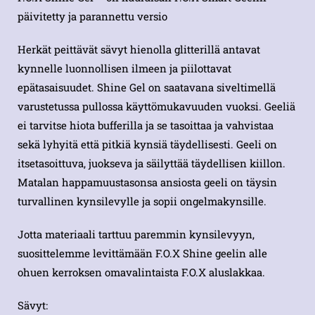
päivitetty ja parannettu versio
Herkät peittävät sävyt hienolla glitterillä antavat
kynnelle luonnollisen ilmeen ja piilottavat
epätasaisuudet. Shine Gel on saatavana siveltimellä
varustetussa pullossa käyttömukavuuden vuoksi. Geeliä
ei tarvitse hiota bufferilla ja se tasoittaa ja vahvistaa
sekä lyhyitä että pitkiä kynsiä täydellisesti. Geeli on
itsetasoittuva, juokseva ja säilyttää täydellisen kiillon.
Matalan happamuustasonsa ansiosta geeli on täysin
turvallinen kynsilevylle ja sopii ongelmakynsille.
Jotta materiaali tarttuu paremmin kynsilevyyn,
suosittelemme levittämään F.O.X Shine geelin alle
ohuen kerroksen omavalintaista F.O.X aluslakkaa.
Sävyt: