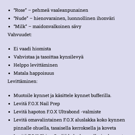
“Rose” – pehmeä vaaleanpunainen
“Nude” – hienovarainen, luonnollinen ihonväri
“Milk” – maidonvalkoinen sävy
Vahvuudet:
Ei vaadi hiomista
Vahvistaa ja tasoittaa kynsilevyä
Helppo levittäminen
Matala happoisuus
Levittäminen:
Muotoile kynnet ja käsittele kynnet bufferilla.
Levitä F.O.X Nail Prep
Levitä hapoton F.O.X Ultrabond -valmiste
Levitä omavalintainen F.O.X aluslakka koko kynnen
pinnalle ohuella, tasaisella kerroksella ja koveta