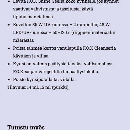
Levitä F.O.X Shine Geeliä koko kynnelle, jos kynnet
vaativat vahvistusta ja tasoitusta, käytä
tiputusmenetelmää.
Kovettuu 36 W UV-uunissa – 2 minuuttia; 48 W
LED/UV-uunissa – 60–120 s (riippuen materiaalin
määrästä).
Poista tahmea kerros vanulapulla F.O.X Cleanseria
käyttäen ja viilaa
Kynsi on valmis päällystettäväksi valitsemallasi
F.O.X-sarjan värigeelillä tai päällyslakalla.
Poisto kynsiporalla tai viilalla.
Tilavuus: 14 ml, 15 ml (purkki)
Tutustu myös