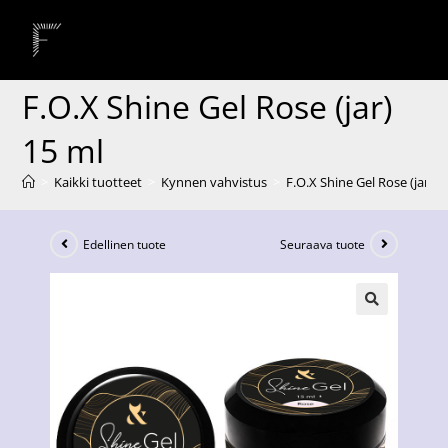
F.O.X Shine Gel Rose (jar)
15 ml
>
Kaikki tuotteet
>
Kynnen vahvistus
>
F.O.X Shine Gel Rose (jar) 1
Edellinen tuote
Seuraava tuote