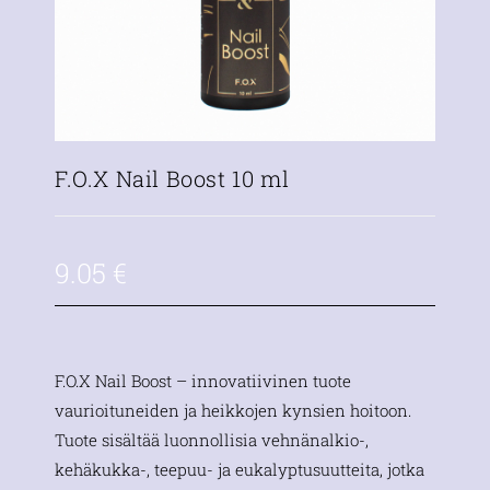
F.O.X Nail Boost 10 ml
9.05
€
F.O.X Nail Boost – innovatiivinen tuote
vaurioituneiden ja heikkojen kynsien hoitoon.
Tuote sisältää luonnollisia vehnänalkio-,
kehäkukka-, teepuu- ja eukalyptusuutteita, jotka