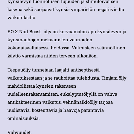
kynsilevyn luonnollisen lujuuden ja stimuloivat sen
kasvua sekä suojaavat kynsiä ympäristön negatiivisilta
vaikutuksilta.
F.O.X Nail Boost -öljy on korvaamaton apu kynsilevyn ja
kynsinauhojen mekaanisten vaurioiden
kokonaisvaltaisessa hoidossa. Valmisteen säännöllinen
käyttö varmistaa niiden terveen ulkonäön.
Teepuuöljy tunnetaan laajalti antiseptisestä
vaikutuksestaan ja se rauhoittaa tulehdusta. Timjam öljy
mahdollistaa kynsien rakenteen
uudelleenrakentamisen, eukalyptusöljyllä on vahva
antibakteerinen vaikutus, vehnänalkioöljy tarjoaa
uudistavia, kosteuttavia ja haavoja parantavia
ominaisuuksia.
Vahvuudet: