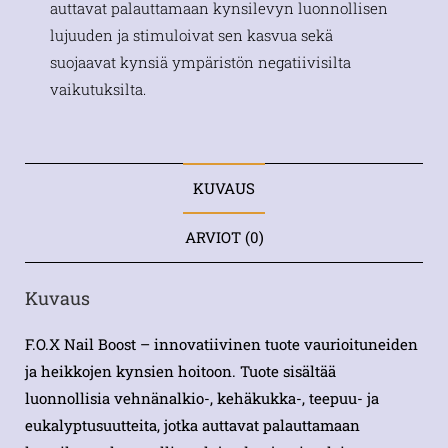
auttavat palauttamaan kynsilevyn luonnollisen
lujuuden ja stimuloivat sen kasvua sekä
suojaavat kynsiä ympäristön negatiivisilta
vaikutuksilta.
KUVAUS
ARVIOT (0)
Kuvaus
F.O.X Nail Boost – innovatiivinen tuote vaurioituneiden
ja heikkojen kynsien hoitoon. Tuote sisältää
luonnollisia vehnänalkio-, kehäkukka-, teepuu- ja
eukalyptusuutteita, jotka auttavat palauttamaan