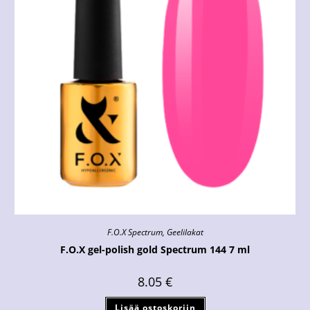
F.O.X Spectrum
,
Geelilakat
F.O.X gel-polish gold Spectrum 144 7 ml
8.05
€
Lisää ostoskoriin