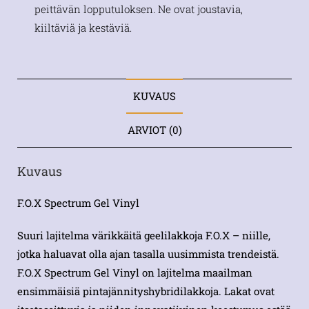
peittävän lopputuloksen. Ne ovat joustavia,
kiiltäviä ja kestäviä.
KUVAUS
ARVIOT (0)
Kuvaus
F.O.X Spectrum Gel Vinyl
Suuri lajitelma värikkäitä geelilakkoja F.O.X – niille,
jotka haluavat olla ajan tasalla uusimmista trendeistä.
F.O.X Spectrum Gel Vinyl on lajitelma maailman
ensimmäisiä pintajännityshybridilakkoja. Lakat ovat