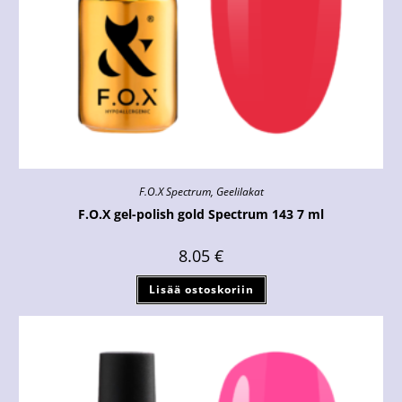
F.O.X Spectrum
,
Geelilakat
F.O.X gel-polish gold Spectrum 143 7 ml
8.05
€
Lisää ostoskoriin