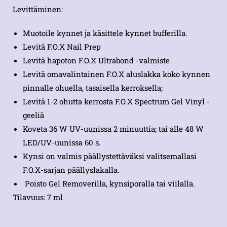
Levittäminen:
Muotoile kynnet ja käsittele kynnet bufferilla.
Levitä F.O.X Nail Prep
Levitä hapoton F.O.X Ultrabond -valmiste
Levitä omavalintainen F.O.X aluslakka koko kynnen
pinnalle ohuella, tasaisella kerroksella;
Levitä 1-2 ohutta kerrosta F.O.X Spectrum Gel Vinyl -
geeliä
Koveta 36 W UV-uunissa 2 minuuttia; tai alle 48 W
LED/UV-uunissa 60 s.
Kynsi on valmis päällystettäväksi valitsemallasi
F.O.X-sarjan päällyslakalla.
Poisto Gel Removerilla, kynsiporalla tai viilalla.
Tilavuus: 7 ml