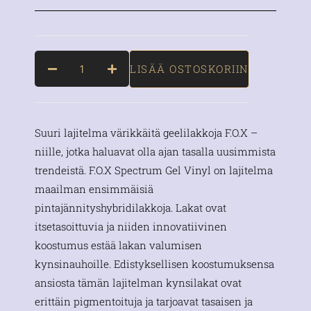
LISÄÄ OSTOSKORIIN
Suuri lajitelma värikkäitä geelilakkoja F.O.X –
niille, jotka haluavat olla ajan tasalla uusimmista
trendeistä. F.O.X Spectrum Gel Vinyl on lajitelma
maailman ensimmäisiä
pintajännityshybridilakkoja. Lakat ovat
itsetasoittuvia ja niiden innovatiivinen
koostumus estää lakan valumisen
kynsinauhoille. Edistyksellisen koostumuksensa
ansiosta tämän lajitelman kynsilakat ovat
erittäin pigmentoituja ja tarjoavat tasaisen ja