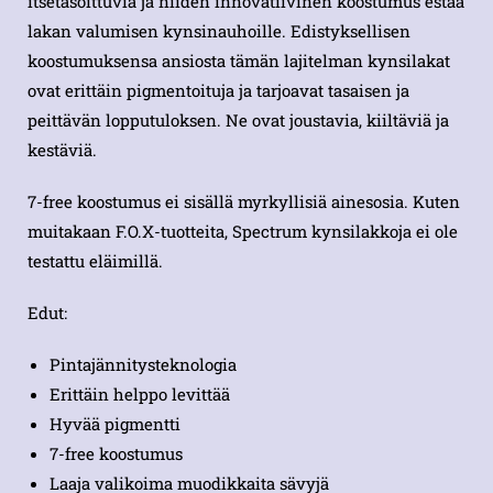
itsetasoittuvia ja niiden innovatiivinen koostumus estää
lakan valumisen kynsinauhoille. Edistyksellisen
koostumuksensa ansiosta tämän lajitelman kynsilakat
ovat erittäin pigmentoituja ja tarjoavat tasaisen ja
peittävän lopputuloksen. Ne ovat joustavia, kiiltäviä ja
kestäviä.
7-free koostumus ei sisällä myrkyllisiä ainesosia. Kuten
muitakaan F.O.X-tuotteita, Spectrum kynsilakkoja ei ole
testattu eläimillä.
Edut:
Pintajännitysteknologia
Erittäin helppo levittää
Hyvää pigmentti
7-free koostumus
Laaja valikoima muodikkaita sävyjä