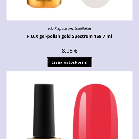
F.O.X Spectrum
,
Geelilakat
F.O.X gel-polish gold Spectrum 158 7 ml
8.05
€
Lisää ostoskoriin