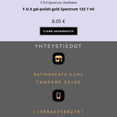
F.O.X Spectrum
,
Geelilakat
F.O.X gel-polish gold Spectrum 133 7 ml
8.05
€
Lisää ostoskoriin
YHTEYSTIEDOT
RATINANKATU 4 LH1
TAMPERE 33100
+358447568279