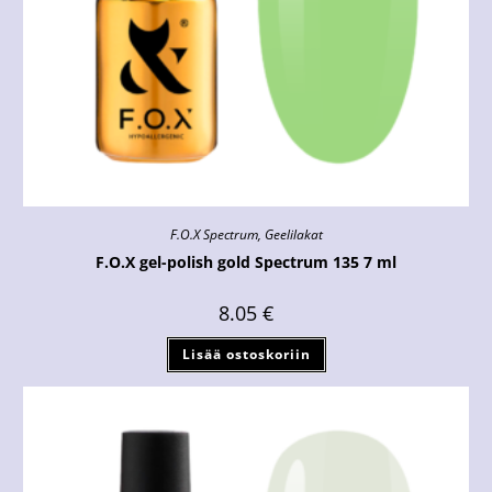
F.O.X Spectrum
,
Geelilakat
F.O.X gel-polish gold Spectrum 135 7 ml
8.05
€
Lisää ostoskoriin