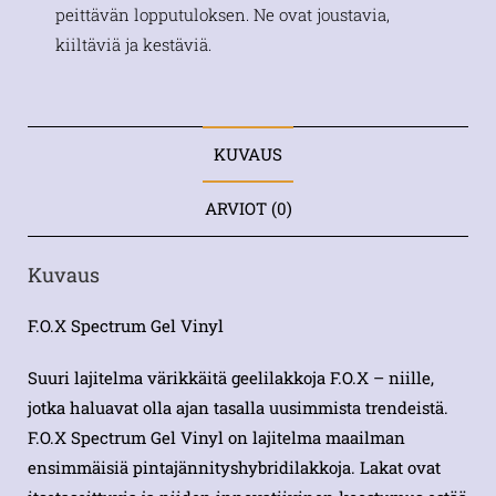
peittävän lopputuloksen. Ne ovat joustavia,
kiiltäviä ja kestäviä.
KUVAUS
ARVIOT (0)
Kuvaus
F.O.X Spectrum Gel Vinyl
Suuri lajitelma värikkäitä geelilakkoja F.O.X – niille,
jotka haluavat olla ajan tasalla uusimmista trendeistä.
F.O.X Spectrum Gel Vinyl on lajitelma maailman
ensimmäisiä pintajännityshybridilakkoja. Lakat ovat