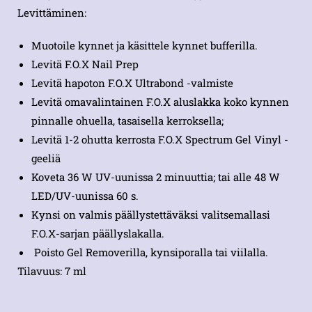
Levittäminen:
Muotoile kynnet ja käsittele kynnet bufferilla.
Levitä F.O.X Nail Prep
Levitä hapoton F.O.X Ultrabond -valmiste
Levitä omavalintainen F.O.X aluslakka koko kynnen
pinnalle ohuella, tasaisella kerroksella;
Levitä 1-2 ohutta kerrosta F.O.X Spectrum Gel Vinyl -
geeliä
Koveta 36 W UV-uunissa 2 minuuttia; tai alle 48 W
LED/UV-uunissa 60 s.
Kynsi on valmis päällystettäväksi valitsemallasi
F.O.X-sarjan päällyslakalla.
Poisto Gel Removerilla, kynsiporalla tai viilalla.
Tilavuus: 7 ml