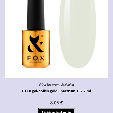
F.O.X Spectrum
,
Geelilakat
F.O.X gel-polish gold Spectrum 132 7 ml
8.05
€
Lisää ostoskoriin