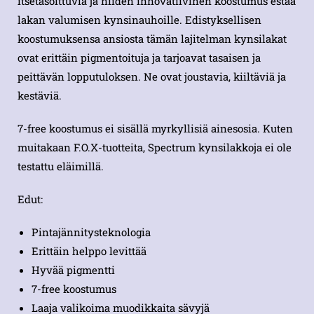
itsetasoittuvia ja niiden innovatiivinen koostumus estää
lakan valumisen kynsinauhoille. Edistyksellisen
koostumuksensa ansiosta tämän lajitelman kynsilakat
ovat erittäin pigmentoituja ja tarjoavat tasaisen ja
peittävän lopputuloksen. Ne ovat joustavia, kiiltäviä ja
kestäviä.
7-free koostumus ei sisällä myrkyllisiä ainesosia. Kuten
muitakaan F.O.X-tuotteita, Spectrum kynsilakkoja ei ole
testattu eläimillä.
Edut:
Pintajännitysteknologia
Erittäin helppo levittää
Hyvää pigmentti
7-free koostumus
Laaja valikoima muodikkaita sävyjä