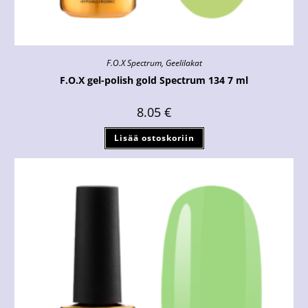
F.O.X Spectrum
,
Geelilakat
F.O.X gel-polish gold Spectrum 134 7 ml
8.05
€
Lisää ostoskoriin