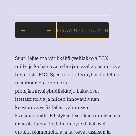
LISÄÄ OSTOSKORIIN
Suuri lajitelma värikkäitä geelilakkoja F.O.X –
niille, jotka haluavat olla ajan tasalla uusimmista
trendeistä. F.O.X Spectrum Gel Vinyl on lajitelma
maailman ensimmäisiä
pintajännityshybridilakkoja. Lakat ovat
itsetasoittuvia ja niiden innovatiivinen
koostumus estää lakan valumisen
kynsinauhoille. Edistyksellisen koostumuksensa
ansiosta tämän lajitelman kynsilakat ovat
erittäin pigmentoituja ja tarjoavat tasaisen ja