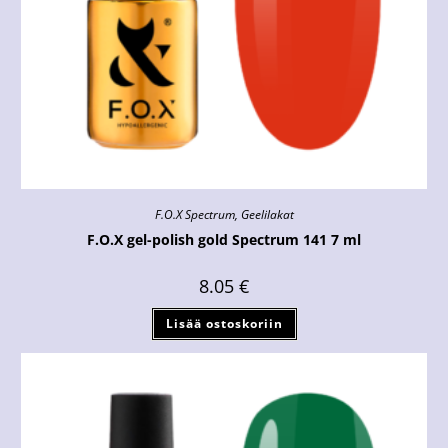
F.O.X Spectrum
,
Geelilakat
F.O.X gel-polish gold Spectrum 141 7 ml
8.05
€
Lisää ostoskoriin