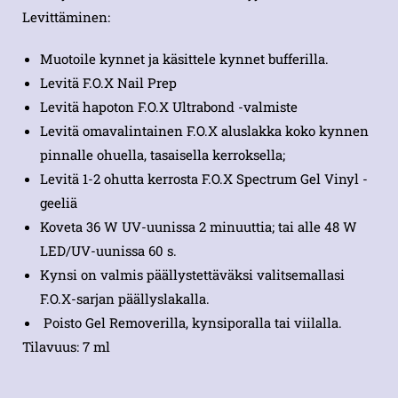
Levittäminen:
Muotoile kynnet ja käsittele kynnet bufferilla.
Levitä F.O.X Nail Prep
Levitä hapoton F.O.X Ultrabond -valmiste
Levitä omavalintainen F.O.X aluslakka koko kynnen
pinnalle ohuella, tasaisella kerroksella;
Levitä 1-2 ohutta kerrosta F.O.X Spectrum Gel Vinyl -
geeliä
Koveta 36 W UV-uunissa 2 minuuttia; tai alle 48 W
LED/UV-uunissa 60 s.
Kynsi on valmis päällystettäväksi valitsemallasi
F.O.X-sarjan päällyslakalla.
Poisto Gel Removerilla, kynsiporalla tai viilalla.
Tilavuus: 7 ml