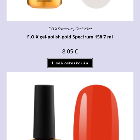
F.O.X Spectrum
,
Geelilakat
F.O.X gel-polish gold Spectrum 158 7 ml
8.05
€
Lisää ostoskoriin