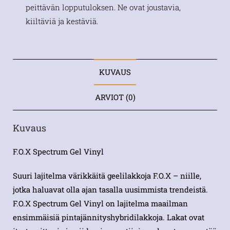
peittävän lopputuloksen. Ne ovat joustavia,
kiiltäviä ja kestäviä.
KUVAUS
ARVIOT (0)
Kuvaus
F.O.X Spectrum Gel Vinyl
Suuri lajitelma värikkäitä geelilakkoja F.O.X – niille,
jotka haluavat olla ajan tasalla uusimmista trendeistä.
F.O.X Spectrum Gel Vinyl on lajitelma maailman
ensimmäisiä pintajännityshybridilakkoja. Lakat ovat