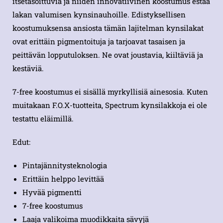
itsetasoittuvia ja niiden innovatiivinen koostumus estää
lakan valumisen kynsinauhoille. Edistyksellisen
koostumuksensa ansiosta tämän lajitelman kynsilakat
ovat erittäin pigmentoituja ja tarjoavat tasaisen ja
peittävän lopputuloksen. Ne ovat joustavia, kiiltäviä ja
kestäviä.
7-free koostumus ei sisällä myrkyllisiä ainesosia. Kuten
muitakaan F.O.X-tuotteita, Spectrum kynsilakkoja ei ole
testattu eläimillä.
Edut:
Pintajännitysteknologia
Erittäin helppo levittää
Hyvää pigmentti
7-free koostumus
Laaja valikoima muodikkaita sävyjä