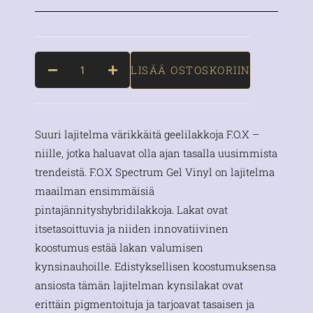
LISÄÄ OSTOSKORIIN
Suuri lajitelma värikkäitä geelilakkoja F.O.X –
niille, jotka haluavat olla ajan tasalla uusimmista
trendeistä. F.O.X Spectrum Gel Vinyl on lajitelma
maailman ensimmäisiä
pintajännityshybridilakkoja. Lakat ovat
itsetasoittuvia ja niiden innovatiivinen
koostumus estää lakan valumisen
kynsinauhoille. Edistyksellisen koostumuksensa
ansiosta tämän lajitelman kynsilakat ovat
erittäin pigmentoituja ja tarjoavat tasaisen ja