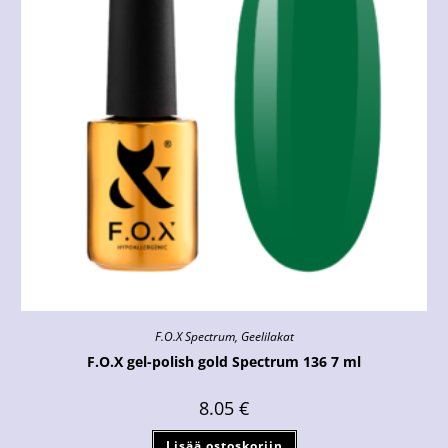
F.O.X Spectrum
,
Geelilakat
F.O.X gel-polish gold Spectrum 136 7 ml
8.05
€
Lisää ostoskoriin