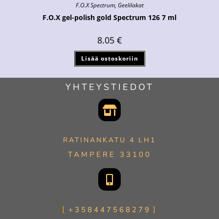
F.O.X Spectrum
,
Geelilakat
F.O.X gel-polish gold Spectrum 126 7 ml
8.05
€
Lisää ostoskoriin
YHTEYSTIEDOT
RATINANKATU 4 LH1
TAMPERE 33100
+358447568279