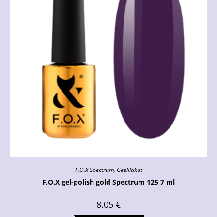
F.O.X Spectrum
,
Geelilakat
F.O.X gel-polish gold Spectrum 125 7 ml
8.05
€