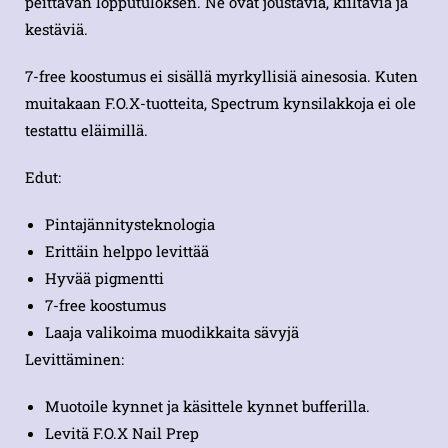
peittävän lopputuloksen. Ne ovat joustavia, kiiltäviä ja
kestäviä.
7-free koostumus ei sisällä myrkyllisiä ainesosia. Kuten
muitakaan F.O.X-tuotteita, Spectrum kynsilakkoja ei ole
testattu eläimillä.
Edut:
Pintajännitysteknologia
Erittäin helppo levittää
Hyvää pigmentti
7-free koostumus
Laaja valikoima muodikkaita sävyjä
Levittäminen:
Muotoile kynnet ja käsittele kynnet bufferilla.
Levitä F.O.X Nail Prep