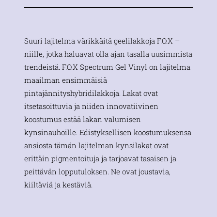
Suuri lajitelma värikkäitä geelilakkoja F.O.X –
niille, jotka haluavat olla ajan tasalla uusimmista
trendeistä. F.O.X Spectrum Gel Vinyl on lajitelma
maailman ensimmäisiä
pintajännityshybridilakkoja. Lakat ovat
itsetasoittuvia ja niiden innovatiivinen
koostumus estää lakan valumisen
kynsinauhoille. Edistyksellisen koostumuksensa
ansiosta tämän lajitelman kynsilakat ovat
erittäin pigmentoituja ja tarjoavat tasaisen ja
peittävän lopputuloksen. Ne ovat joustavia,
kiiltäviä ja kestäviä.