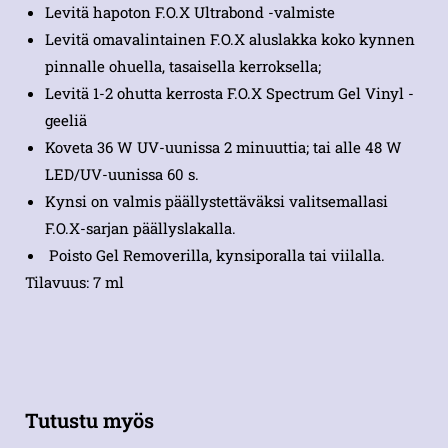
Levitä hapoton F.O.X Ultrabond -valmiste
Levitä omavalintainen F.O.X aluslakka koko kynnen
pinnalle ohuella, tasaisella kerroksella;
Levitä 1-2 ohutta kerrosta F.O.X Spectrum Gel Vinyl -
geeliä
Koveta 36 W UV-uunissa 2 minuuttia; tai alle 48 W
LED/UV-uunissa 60 s.
Kynsi on valmis päällystettäväksi valitsemallasi
F.O.X-sarjan päällyslakalla.
Poisto Gel Removerilla, kynsiporalla tai viilalla.
Tilavuus: 7 ml
Tutustu myös