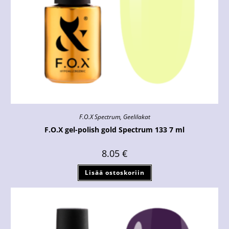
F.O.X Spectrum
,
Geelilakat
F.O.X gel-polish gold Spectrum 133 7 ml
8.05
€
Lisää ostoskoriin