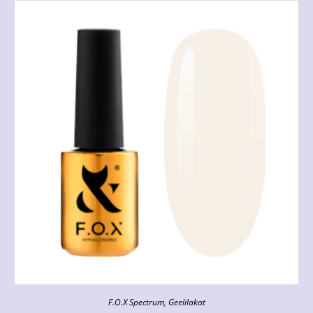
F.O.X Spectrum
,
Geelilakat