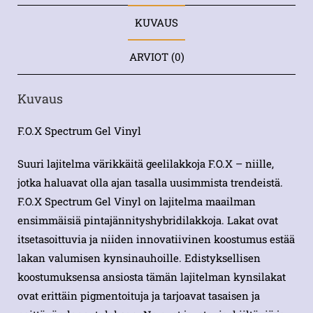
KUVAUS
ARVIOT (0)
Kuvaus
F.O.X Spectrum Gel Vinyl
Suuri lajitelma värikkäitä geelilakkoja F.O.X – niille,
jotka haluavat olla ajan tasalla uusimmista trendeistä.
F.O.X Spectrum Gel Vinyl on lajitelma maailman
ensimmäisiä pintajännityshybridilakkoja. Lakat ovat
itsetasoittuvia ja niiden innovatiivinen koostumus estää
lakan valumisen kynsinauhoille. Edistyksellisen
koostumuksensa ansiosta tämän lajitelman kynsilakat
ovat erittäin pigmentoituja ja tarjoavat tasaisen ja