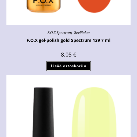
F.O.X Spectrum
,
Geelilakat
F.O.X gel-polish gold Spectrum 139 7 ml
8.05
€
Lisää ostoskoriin