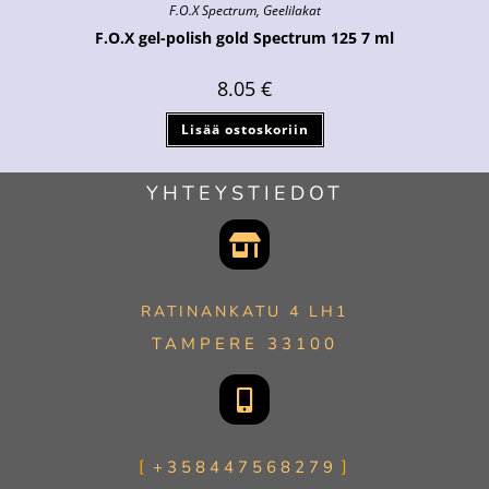
F.O.X Spectrum
,
Geelilakat
F.O.X gel-polish gold Spectrum 125 7 ml
8.05
€
Lisää ostoskoriin
YHTEYSTIEDOT
RATINANKATU 4 LH1
TAMPERE 33100
+358447568279