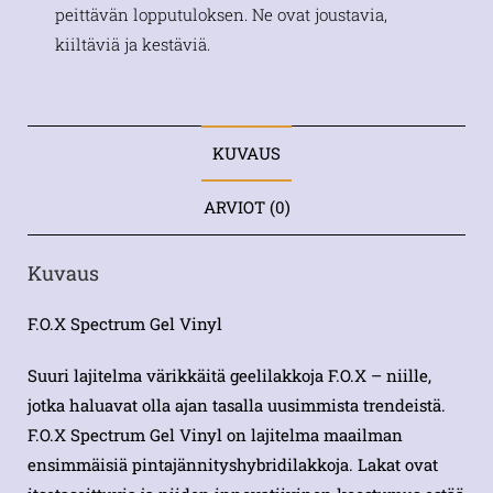
peittävän lopputuloksen. Ne ovat joustavia,
kiiltäviä ja kestäviä.
KUVAUS
ARVIOT (0)
Kuvaus
F.O.X Spectrum Gel Vinyl
Suuri lajitelma värikkäitä geelilakkoja F.O.X – niille,
jotka haluavat olla ajan tasalla uusimmista trendeistä.
F.O.X Spectrum Gel Vinyl on lajitelma maailman
ensimmäisiä pintajännityshybridilakkoja. Lakat ovat