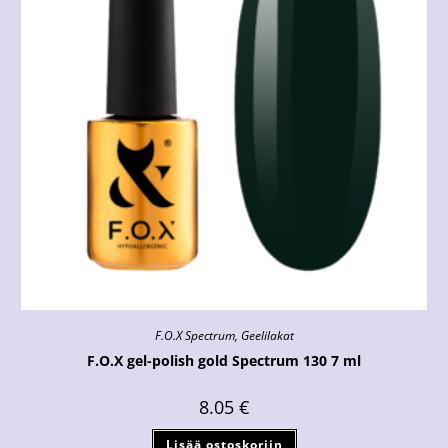
F.O.X Spectrum
,
Geelilakat
F.O.X gel-polish gold Spectrum 130 7 ml
8.05
€
Lisää ostoskoriin