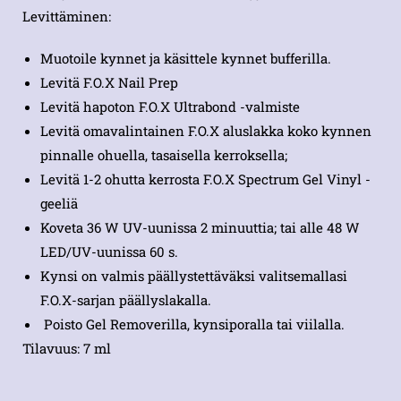
Levittäminen:
Muotoile kynnet ja käsittele kynnet bufferilla.
Levitä F.O.X Nail Prep
Levitä hapoton F.O.X Ultrabond -valmiste
Levitä omavalintainen F.O.X aluslakka koko kynnen
pinnalle ohuella, tasaisella kerroksella;
Levitä 1-2 ohutta kerrosta F.O.X Spectrum Gel Vinyl -
geeliä
Koveta 36 W UV-uunissa 2 minuuttia; tai alle 48 W
LED/UV-uunissa 60 s.
Kynsi on valmis päällystettäväksi valitsemallasi
F.O.X-sarjan päällyslakalla.
Poisto Gel Removerilla, kynsiporalla tai viilalla.
Tilavuus: 7 ml