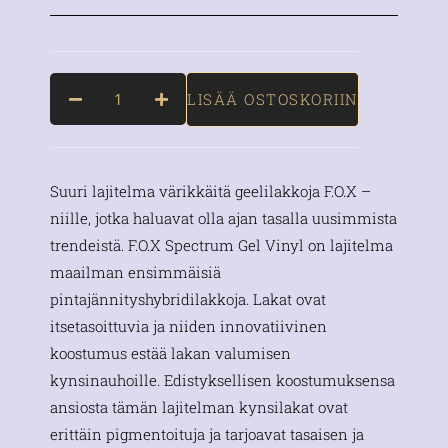
LISÄÄ OSTOSKORIIN
Suuri lajitelma värikkäitä geelilakkoja F.O.X –
niille, jotka haluavat olla ajan tasalla uusimmista
trendeistä. F.O.X Spectrum Gel Vinyl on lajitelma
maailman ensimmäisiä
pintajännityshybridilakkoja. Lakat ovat
itsetasoittuvia ja niiden innovatiivinen
koostumus estää lakan valumisen
kynsinauhoille. Edistyksellisen koostumuksensa
ansiosta tämän lajitelman kynsilakat ovat
erittäin pigmentoituja ja tarjoavat tasaisen ja