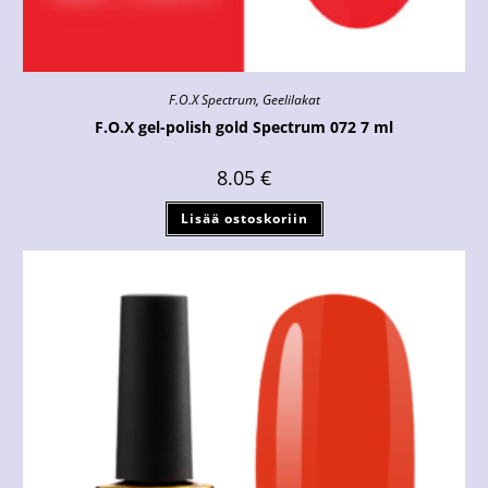
F.O.X Spectrum
,
Geelilakat
F.O.X gel-polish gold Spectrum 072 7 ml
8.05
€
Lisää ostoskoriin