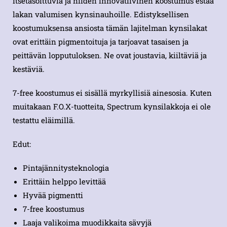
itsetasoittuvia ja niiden innovatiivinen koostumus estää
lakan valumisen kynsinauhoille. Edistyksellisen
koostumuksensa ansiosta tämän lajitelman kynsilakat
ovat erittäin pigmentoituja ja tarjoavat tasaisen ja
peittävän lopputuloksen. Ne ovat joustavia, kiiltäviä ja
kestäviä.
7-free koostumus ei sisällä myrkyllisiä ainesosia. Kuten
muitakaan F.O.X-tuotteita, Spectrum kynsilakkoja ei ole
testattu eläimillä.
Edut:
Pintajännitysteknologia
Erittäin helppo levittää
Hyvää pigmentti
7-free koostumus
Laaja valikoima muodikkaita sävyjä