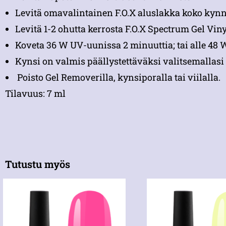
Levitä omavalintainen F.O.X aluslakka koko kynne
Levitä 1-2 ohutta kerrosta F.O.X Spectrum Gel Viny
Koveta 36 W UV-uunissa 2 minuuttia; tai alle 48
Kynsi on valmis päällystettäväksi valitsemallasi 
Poisto Gel Removerilla, kynsiporalla tai viilalla.
Tilavuus: 7 ml
Tutustu myös