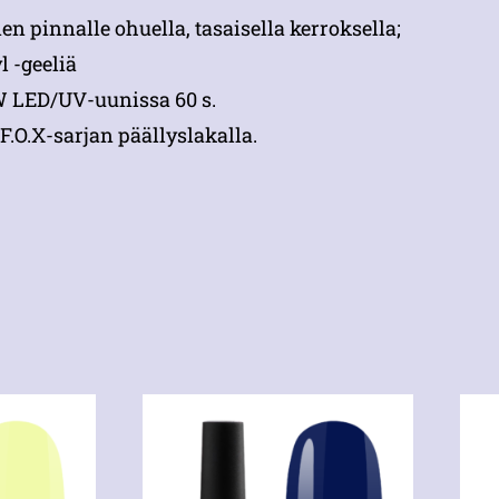
n pinnalle ohuella, tasaisella kerroksella;
l -geeliä
 W LED/UV-uunissa 60 s.
F.O.X-sarjan päällyslakalla.