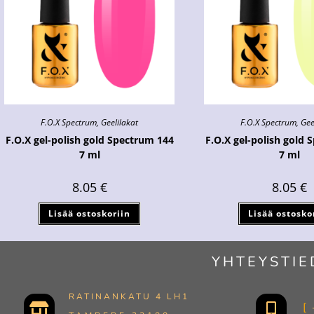
F.O.X Spectrum
,
Geelilakat
F.O.X Spectrum
,
Gee
F.O.X gel-polish gold Spectrum 144
F.O.X gel-polish gold 
7 ml
7 ml
8.05
€
8.05
€
Lisää ostoskoriin
Lisää ostosko
YHTEYSTIE
RATINANKATU 4 LH1