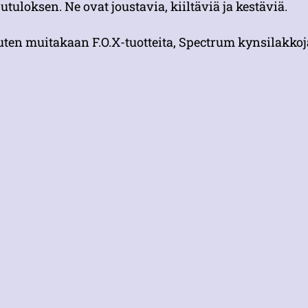
utuloksen. Ne ovat joustavia, kiiltäviä ja kestäviä.
uten muitakaan F.O.X-tuotteita, Spectrum kynsilakkoja e