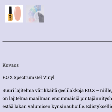
Kuvaus
F.O.X Spectrum Gel Vinyl
Suuri lajitelma värikkäitä geelilakkoja F.O.X – niill
on lajitelma maailman ensimmäisiä pintajännityshyb
estää lakan valumisen kynsinauhoille. Edistykselli