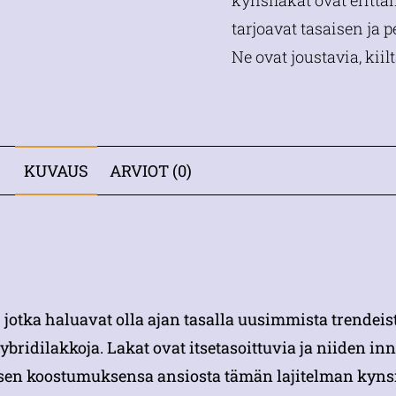
kynsilakat ovat erittä
tarjoavat tasaisen ja 
Ne ovat joustavia, kiil
KUVAUS
ARVIOT (0)
e, jotka haluavat olla ajan tasalla uusimmista trendeis
ridilakkoja. Lakat ovat itsetasoittuvia ja niiden i
sen koostumuksensa ansiosta tämän lajitelman kynsil