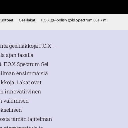
 tuotteet
>
Geelilakat
>
F.O.X gel-polish gold Spectrum 051 7 ml
äitä geelilakkoja F.O.X –
lla ajan tasalla
. F.O.X Spectrum Gel
aailman ensimmäisiä
akkoja. Lakat ovat
den innovatiivinen
n valumisen
yksellisen
sta tämän lajitelman