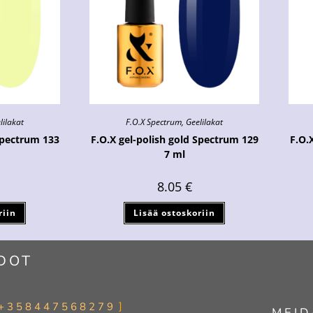
lilakat
F.O.X Spectrum
,
Geelilakat
Spectrum 133
F.O.X gel-polish gold Spectrum 129
F.O.
7 ml
8.05
€
riin
Lisää ostoskoriin
DOT
+358447568279
MEID