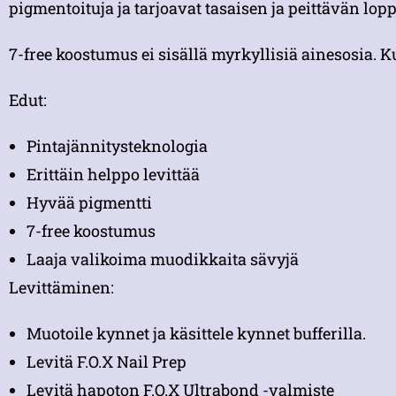
pigmentoituja ja tarjoavat tasaisen ja peittävän lopp
7-free koostumus ei sisällä myrkyllisiä ainesosia. K
Edut:
Pintajännitysteknologia
Erittäin helppo levittää
Hyvää pigmentti
7-free koostumus
Laaja valikoima muodikkaita sävyjä
Levittäminen:
Muotoile kynnet ja käsittele kynnet bufferilla.
Levitä F.O.X Nail Prep
Levitä hapoton F.O.X Ultrabond -valmiste