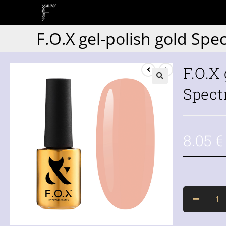
F.O.X gel-polish gold Spe
F.O.X
Spect
8.05
€