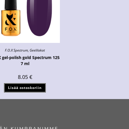
F.O.X Spectrum
,
Geelilakat
X gel-polish gold Spectrum 125
7 ml
8.05
€
Lisää ostoskoriin
ÄN KUMPPANIMME