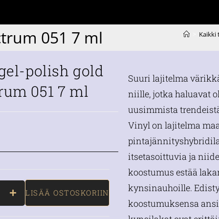
ctrum 051 7 ml
>
Kaikki
 gel-polish gold
Suuri lajitelma värikk
rum 051 7 ml
niille, jotka haluavat o
uusimmista trendeistä
Vinyl on lajitelma m
pintajännityshybridil
itsetasoittuvia ja nii
koostumus estää laka
kynsinauhoille. Edist
LISÄÄ OSTOSKORIIN
koostumuksensa ansio