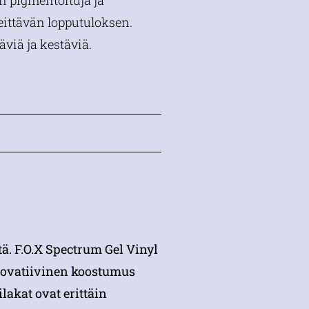
in pigmentoituja ja
peittävän lopputuloksen.
täviä ja kestäviä.
tä. F.O.X Spectrum Gel Vinyl
nnovatiivinen koostumus
akat ovat erittäin