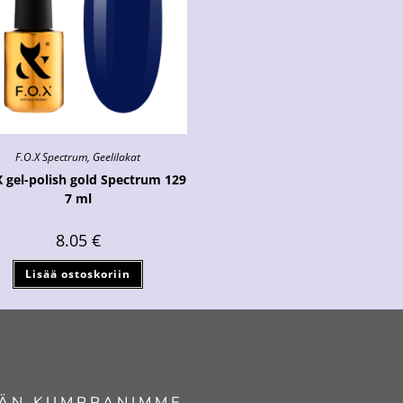
F.O.X Spectrum
,
Geelilakat
X gel-polish gold Spectrum 129
7 ml
8.05
€
Lisää ostoskoriin
ÄN KUMPPANIMME