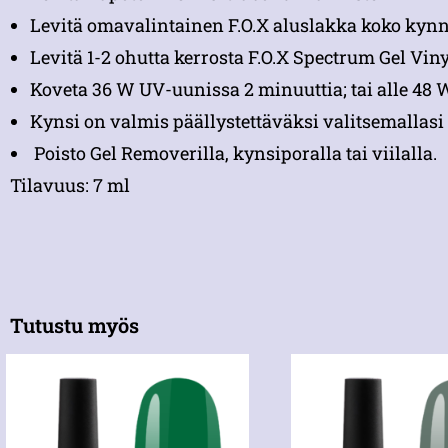
Levitä omavalintainen F.O.X aluslakka koko kynne
Levitä 1-2 ohutta kerrosta F.O.X Spectrum Gel Viny
Koveta 36 W UV-uunissa 2 minuuttia; tai alle 48
Kynsi on valmis päällystettäväksi valitsemallasi 
Poisto Gel Removerilla, kynsiporalla tai viilalla.
Tilavuus: 7 ml
Tutustu myös