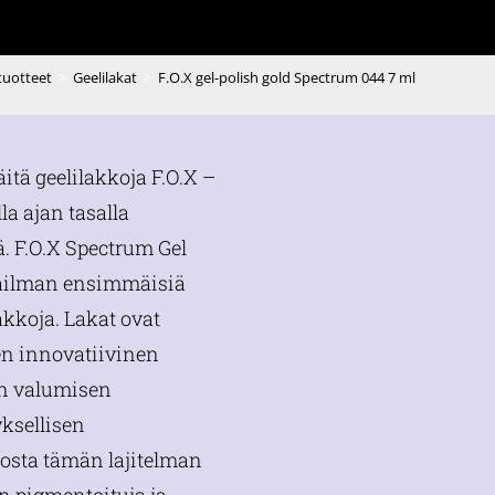
 tuotteet
>
Geelilakat
>
F.O.X gel-polish gold Spectrum 044 7 ml
äitä geelilakkoja F.O.X –
lla ajan tasalla
. F.O.X Spectrum Gel
aailman ensimmäisiä
akkoja. Lakat ovat
den innovatiivinen
n valumisen
yksellisen
sta tämän lajitelman