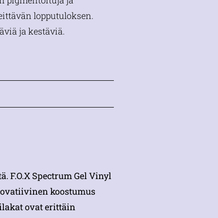
in pigmentoituja ja
peittävän lopputuloksen.
täviä ja kestäviä.
tä. F.O.X Spectrum Gel Vinyl
nnovatiivinen koostumus
akat ovat erittäin