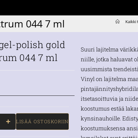
ctrum 044 7 ml
>
Kaikki
 gel-polish gold
Suuri lajitelma värikk
rum 044 7 ml
niille, jotka haluavat o
uusimmista trendeistä
Vinyl on lajitelma m
pintajännityshybridil
itsetasoittuvia ja nii
koostumus estää laka
kynsinauhoille. Edist
LISÄÄ OSTOSKORIIN
koostumuksensa ansio