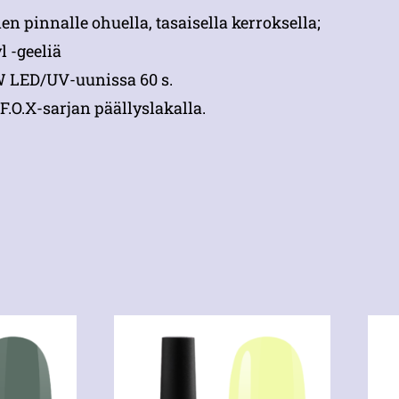
n pinnalle ohuella, tasaisella kerroksella;
l -geeliä
 W LED/UV-uunissa 60 s.
F.O.X-sarjan päällyslakalla.