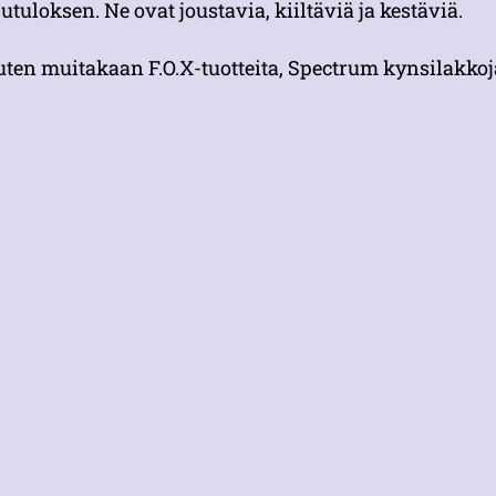
utuloksen. Ne ovat joustavia, kiiltäviä ja kestäviä.
uten muitakaan F.O.X-tuotteita, Spectrum kynsilakkoja e