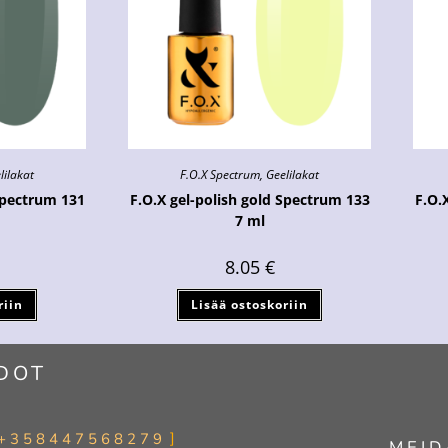
lilakat
F.O.X Spectrum
,
Geelilakat
Spectrum 131
F.O.X gel-polish gold Spectrum 133
F.O.
7 ml
8.05
€
riin
Lisää ostoskoriin
DOT
+358447568279
MEID