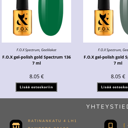
F.O.X Spectrum
,
Geelilakat
F.O.X Spectrum
,
Gee
F.O.X gel-polish gold Spectrum 136
F.O.X gel-polish gold 
7 ml
7 ml
8.05
€
8.05
€
Lisää ostoskoriin
Lisää ostosko
YHTEYSTIE
RATINANKATU 4 LH1