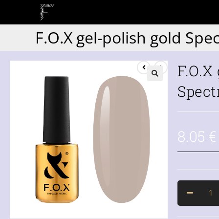
F.O.X gel-polish gold Spe
F.O.X
Spect
8.05
€