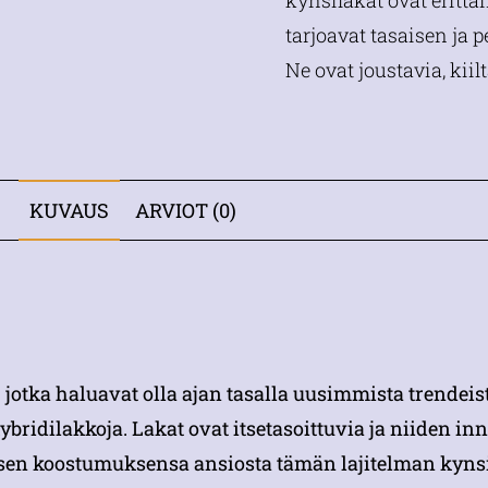
kynsilakat ovat erittä
tarjoavat tasaisen ja 
Ne ovat joustavia, kiil
KUVAUS
ARVIOT (0)
e, jotka haluavat olla ajan tasalla uusimmista trendeis
ridilakkoja. Lakat ovat itsetasoittuvia ja niiden i
sen koostumuksensa ansiosta tämän lajitelman kynsil