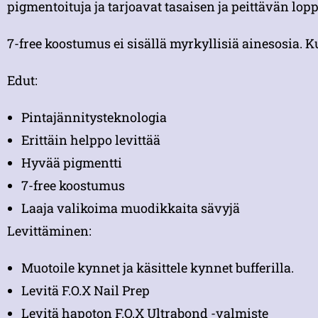
pigmentoituja ja tarjoavat tasaisen ja peittävän lopp
7-free koostumus ei sisällä myrkyllisiä ainesosia. K
Edut:
Pintajännitysteknologia
Erittäin helppo levittää
Hyvää pigmentti
7-free koostumus
Laaja valikoima muodikkaita sävyjä
Levittäminen:
Muotoile kynnet ja käsittele kynnet bufferilla.
Levitä F.O.X Nail Prep
Levitä hapoton F.O.X Ultrabond -valmiste