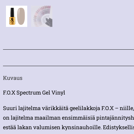
Kuvaus
F.O.X Spectrum Gel Vinyl
Suuri lajitelma värikkäitä geelilakkoja F.O.X – niill
on lajitelma maailman ensimmäisiä pintajännityshyb
estää lakan valumisen kynsinauhoille. Edistykselli