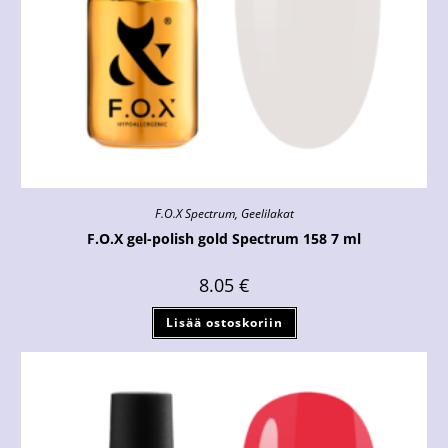
F.O.X Spectrum
,
Geelilakat
F.O.X gel-polish gold Spectrum 158 7 ml
8.05
€
Lisää ostoskoriin