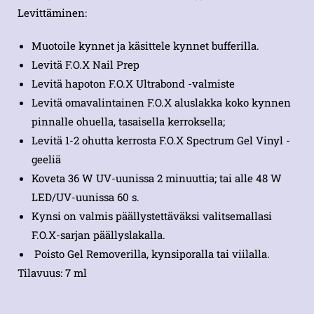
Levittäminen:
Muotoile kynnet ja käsittele kynnet bufferilla.
Levitä F.O.X Nail Prep
Levitä hapoton F.O.X Ultrabond -valmiste
Levitä omavalintainen F.O.X aluslakka koko kynnen
pinnalle ohuella, tasaisella kerroksella;
Levitä 1-2 ohutta kerrosta F.O.X Spectrum Gel Vinyl -
geeliä
Koveta 36 W UV-uunissa 2 minuuttia; tai alle 48 W
LED/UV-uunissa 60 s.
Kynsi on valmis päällystettäväksi valitsemallasi
F.O.X-sarjan päällyslakalla.
Poisto Gel Removerilla, kynsiporalla tai viilalla.
Tilavuus: 7 ml