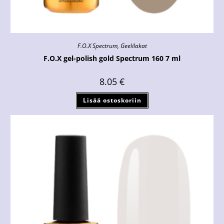
F.O.X Spectrum
,
Geelilakat
F.O.X gel-polish gold Spectrum 160 7 ml
8.05
€
Lisää ostoskoriin