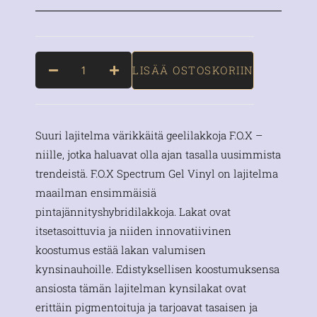
LISÄÄ OSTOSKORIIN
Suuri lajitelma värikkäitä geelilakkoja F.O.X –
niille, jotka haluavat olla ajan tasalla uusimmista
trendeistä. F.O.X Spectrum Gel Vinyl on lajitelma
maailman ensimmäisiä
pintajännityshybridilakkoja. Lakat ovat
itsetasoittuvia ja niiden innovatiivinen
koostumus estää lakan valumisen
kynsinauhoille. Edistyksellisen koostumuksensa
ansiosta tämän lajitelman kynsilakat ovat
erittäin pigmentoituja ja tarjoavat tasaisen ja