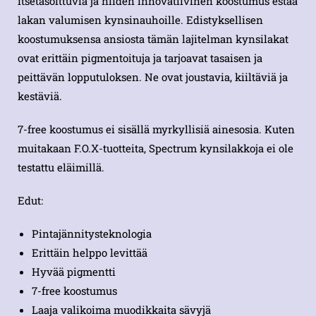
itsetasoittuvia ja niiden innovatiivinen koostumus estää
lakan valumisen kynsinauhoille. Edistyksellisen
koostumuksensa ansiosta tämän lajitelman kynsilakat
ovat erittäin pigmentoituja ja tarjoavat tasaisen ja
peittävän lopputuloksen. Ne ovat joustavia, kiiltäviä ja
kestäviä.
7-free koostumus ei sisällä myrkyllisiä ainesosia. Kuten
muitakaan F.O.X-tuotteita, Spectrum kynsilakkoja ei ole
testattu eläimillä.
Edut:
Pintajännitysteknologia
Erittäin helppo levittää
Hyvää pigmentti
7-free koostumus
Laaja valikoima muodikkaita sävyjä