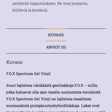
peittävän lopputuloksen. Ne ovat joustavia,
kiiltäviä ja kestäviä.
KUVAUS
ARVIOT (0)
Kuvaus
F.O.X Spectrum Gel Vinyl
Suuri lajitelma värikkäitä geelilakkoja F.O.X – niille,
jotka haluavat olla ajan tasalla uusimmista trendeistä.
F.O.X Spectrum Gel Vinyl on lajitelma maailman
ensimmäisiä pintajännityshybridilakkoja. Lakat ovat