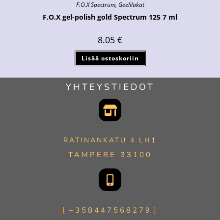
F.O.X Spectrum
,
Geelilakat
F.O.X gel-polish gold Spectrum 125 7 ml
8.05
€
Lisää ostoskoriin
YHTEYSTIEDOT
RATINANKATU 4 LH1
TAMPERE 33100
+358447568279