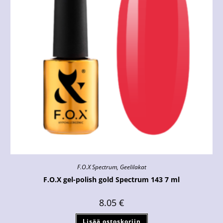
F.O.X Spectrum
,
Geelilakat
F.O.X gel-polish gold Spectrum 143 7 ml
8.05
€
Lisää ostoskoriin