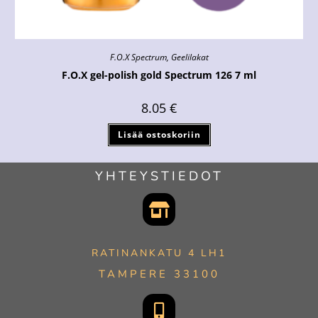
F.O.X Spectrum
,
Geelilakat
F.O.X gel-polish gold Spectrum 126 7 ml
8.05
€
Lisää ostoskoriin
YHTEYSTIEDOT
RATINANKATU 4 LH1
TAMPERE 33100