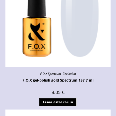
F.O.X Spectrum
,
Geelilakat
F.O.X gel-polish gold Spectrum 157 7 ml
8.05
€
Lisää ostoskoriin