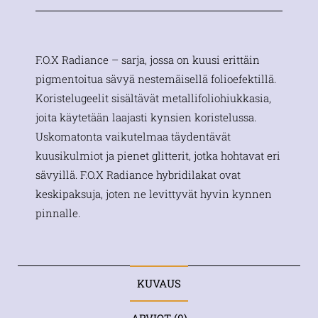
F.O.X Radiance – sarja, jossa on kuusi erittäin
pigmentoitua sävyä nestemäisellä folioefektillä.
Koristelugeelit sisältävät metallifoliohiukkasia,
joita käytetään laajasti kynsien koristelussa.
Uskomatonta vaikutelmaa täydentävät
kuusikulmiot ja pienet glitterit, jotka hohtavat eri
sävyillä. F.O.X Radiance hybridilakat ovat
keskipaksuja, joten ne levittyvät hyvin kynnen
pinnalle.
KUVAUS
ARVIOT (0)