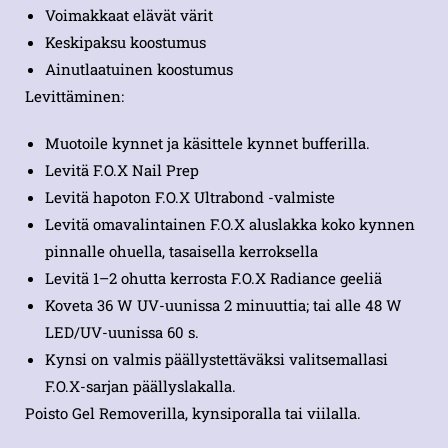
Voimakkaat elävät värit
Keskipaksu koostumus
Ainutlaatuinen koostumus
Levittäminen:
Muotoile kynnet ja käsittele kynnet bufferilla.
Levitä F.O.X Nail Prep
Levitä hapoton F.O.X Ultrabond -valmiste
Levitä omavalintainen F.O.X aluslakka koko kynnen
pinnalle ohuella, tasaisella kerroksella
Levitä 1–2 ohutta kerrosta F.O.X Radiance geeliä
Koveta 36 W UV-uunissa 2 minuuttia; tai alle 48 W
LED/UV-uunissa 60 s.
Kynsi on valmis päällystettäväksi valitsemallasi
F.O.X-sarjan päällyslakalla.
Poisto Gel Removerilla, kynsiporalla tai viilalla.