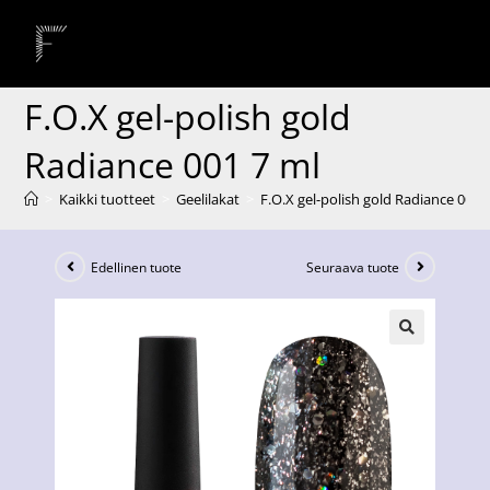
F.O.X gel-polish gold
Radiance 001 7 ml
>
Kaikki tuotteet
>
Geelilakat
>
F.O.X gel-polish gold Radiance 001 
Edellinen tuote
Seuraava tuote