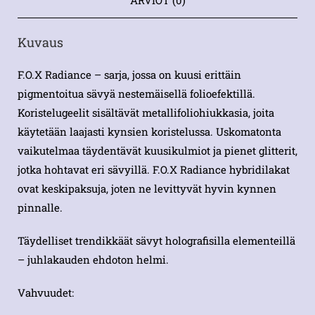
Kuvaus
F.O.X Radiance – sarja, jossa on kuusi erittäin
pigmentoitua sävyä nestemäisellä folioefektillä.
Koristelugeelit sisältävät metallifoliohiukkasia, joita
käytetään laajasti kynsien koristelussa. Uskomatonta
vaikutelmaa täydentävät kuusikulmiot ja pienet glitterit,
jotka hohtavat eri sävyillä. F.O.X Radiance hybridilakat
ovat keskipaksuja, joten ne levittyvät hyvin kynnen
pinnalle.
Täydelliset trendikkäät sävyt holografisilla elementeillä
– juhlakauden ehdoton helmi.
Vahvuudet: