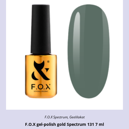
F.O.X Spectrum
,
Geelilakat
F.O.X gel-polish gold Spectrum 131 7 ml