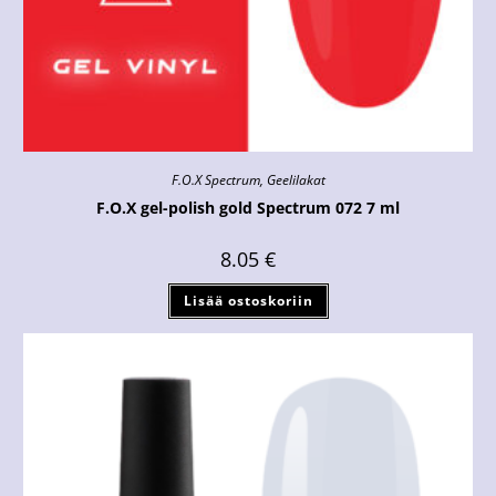
F.O.X Spectrum
,
Geelilakat
F.O.X gel-polish gold Spectrum 072 7 ml
8.05
€
Lisää ostoskoriin