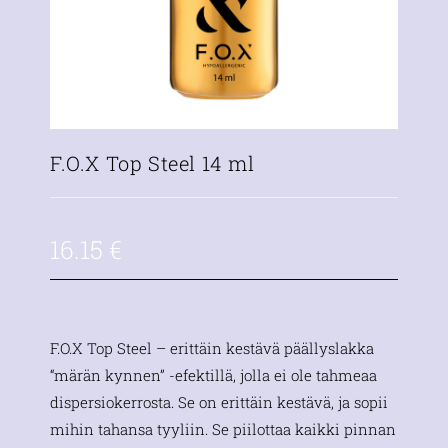
F.O.X Top Steel 14 ml
16.15
€
F.O.X Top Steel – erittäin kestävä päällyslakka
“märän kynnen” -efektillä, jolla ei ole tahmeaa
dispersiokerrosta. Se on erittäin kestävä, ja sopii
mihin tahansa tyyliin. Se piilottaa kaikki pinnan