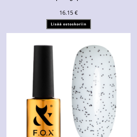
16.15
€
Lisää ostoskoriin