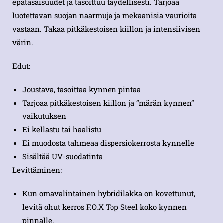
epätasaisuudet ja tasoittuu täydellisesti. Tarjoaa
luotettavan suojan naarmuja ja mekaanisia vaurioita
vastaan. Takaa pitkäkestoisen kiillon ja intensiivisen
värin.
Edut:
Joustava, tasoittaa kynnen pintaa
Tarjoaa pitkäkestoisen kiillon ja “märän kynnen”
vaikutuksen
Ei kellastu tai haalistu
Ei muodosta tahmeaa dispersiokerrosta kynnelle
Sisältää UV-suodatinta
Levittäminen:
Kun omavalintainen hybridilakka on kovettunut,
levitä ohut kerros F.O.X Top Steel koko kynnen
pinnalle.