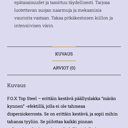
epätasaisuudet ja tasoittuu täydellisesti. Tarjoaa
luotettavan suojan naarmuja ja mekaanisia
vaurioita vastaan. Takaa pitkäkestoisen kiillon ja
intensiivisen värin.
KUVAUS
ARVIOT (0)
Kuvaus
F.O.X Top Steel – erittäin kestävä päällyslakka “märän
kynnen” -efektillä, jolla ei ole tahmeaa
dispersiokerrosta. Se on erittäin kestävä, ja sopii mihin
tahansa tyyliin. Se piilottaa kaikki pinnan