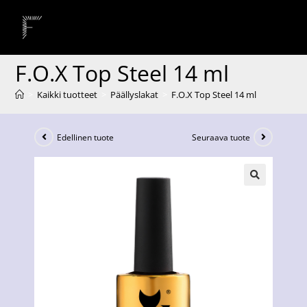
F.O.X Top Steel 14 ml
>
Kaikki tuotteet
>
Päällyslakat
>
F.O.X Top Steel 14 ml
Edellinen tuote
Seuraava tuote