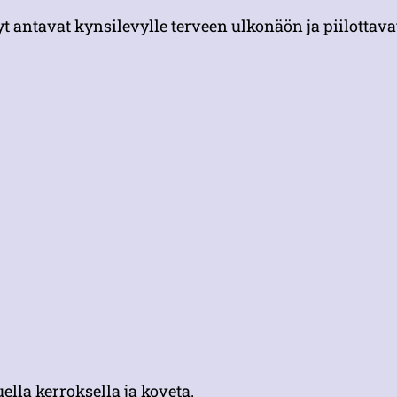
t antavat kynsilevylle terveen ulkonäön ja piilottava
lla kerroksella ja koveta.