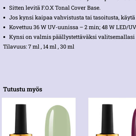
Sitten levitä F.O.X Tonal Cover Base.
Jos kynsi kaipaa vahvistusta tai tasoitusta, käyt
Kovettuu 36 W UV-uunissa – 2 min; 48 W LED/UV
Kynsi on valmis päällystettäväksi valitsemallasi 
Tilavuus: 7 ml , 14 ml , 30 ml
Tutustu myös