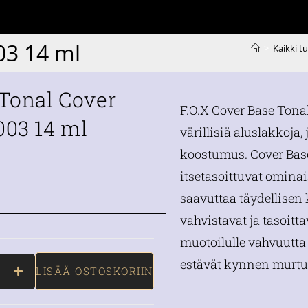
03 14 ml
>
Kaikki t
 Tonal Cover
F.O.X Cover Base Tona
003 14 ml
värillisiä aluslakkoja,
koostumus. Cover Base
itsetasoittuvat ominai
saavuttaa täydellisen
vahvistavat ja tasoitt
muotoilulle vahvuutta 
estävät kynnen murtu
LISÄÄ OSTOSKORIIN