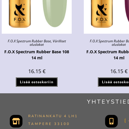
F.O.X Spectrum Rubber Base
,
Värilliset
F.O.X Spectrum Rubber B
aluslakat
aluslakat
F.O.X Spectrum Rubber Base 108
F.O.X Spectrum Rubb
14 ml
14 ml
16.15
€
16.15
€
Lisää ostoskoriin
Lisää ostosko
YHTEYSTIE
RATINANKATU 4 LH1
TAMPERE 33100