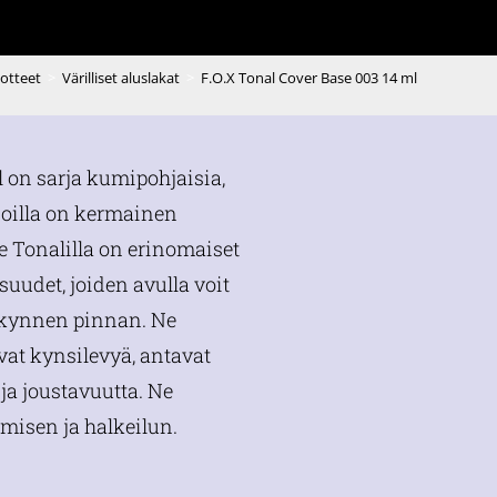
uotteet
>
Värilliset aluslakat
>
F.O.X Tonal Cover Base 003 14 ml
l on sarja kumipohjaisia,
 joilla on kermainen
 Tonalilla on erinomaiset
suudet, joiden avulla voit
 kynnen pinnan. Ne
avat kynsilevyä, antavat
ja joustavuutta. Ne
misen ja halkeilun.