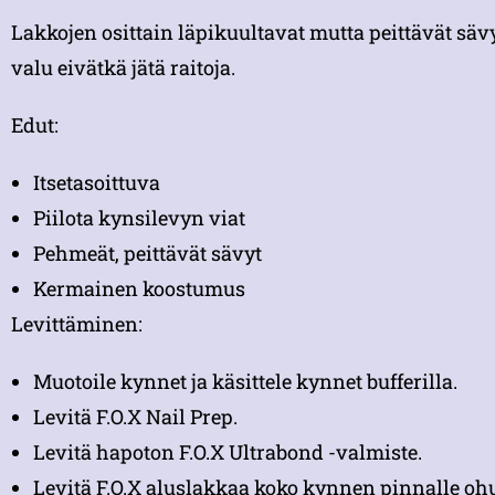
Lakkojen osittain läpikuultavat mutta peittävät sävy
valu eivätkä jätä raitoja.
Edut:
Itsetasoittuva
Piilota kynsilevyn viat
Pehmeät, peittävät sävyt
Kermainen koostumus
Levittäminen:
Muotoile kynnet ja käsittele kynnet bufferilla.
Levitä F.O.X Nail Prep.
Levitä hapoton F.O.X Ultrabond -valmiste.
Levitä F.O.X aluslakkaa koko kynnen pinnalle ohue