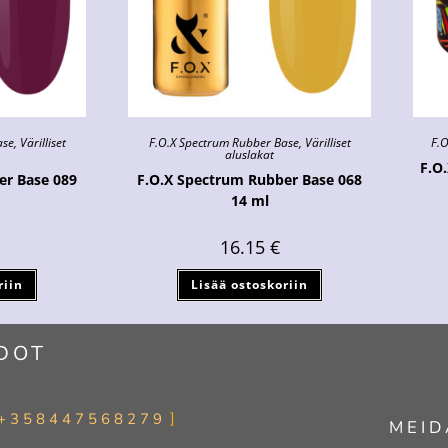
ase
,
Värilliset
F.O.X Spectrum Rubber Base
,
Värilliset
F.O
aluslakat
F.O
er Base 089
F.O.X Spectrum Rubber Base 068
14 ml
16.15
€
riin
Lisää ostoskoriin
DOT
+358447568279
MEID