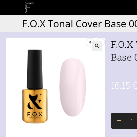
F.O.X Tonal Cover Base 0
F.O.X
Base 
16.15
€