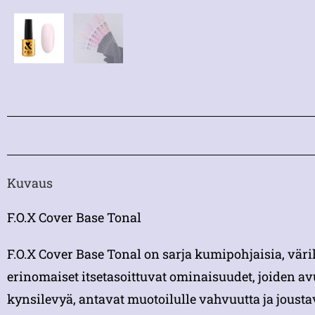
Kuvaus
F.O.X Cover Base Tonal
F.O.X Cover Base Tonal on sarja kumipohjaisia, väri
erinomaiset itsetasoittuvat ominaisuudet, joiden av
kynsilevyä, antavat muotoilulle vahvuutta ja joust